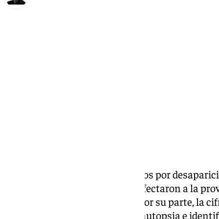
Francisco Marmolejo
miércoles, 27 noviembre 2024, 21:04
Compartir:
El número de expedientes activos por desaparici
DANA
y las inundaciones que afectaron a la prov
de octubre ha bajado a cuatro. Por su parte, la ci
mantiene en 222, todas ya con autopsia e identif