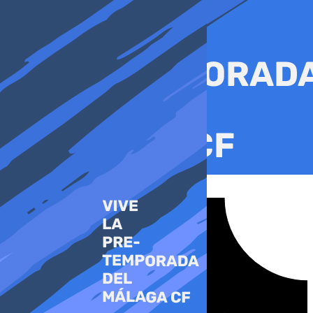
Ir
al
contenido
Tiktok