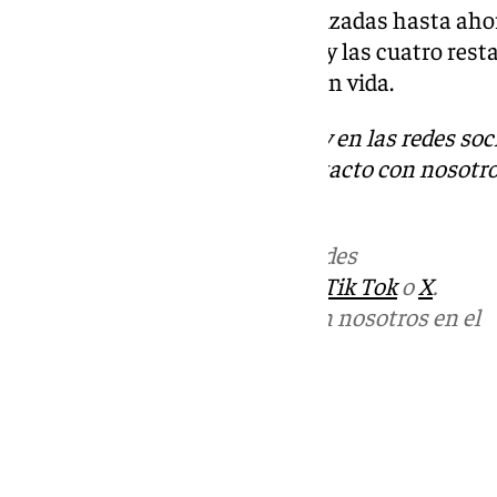
De las 222 identificaciones realizadas hasta aho
análisis de huellas, 47 por ADN y las cuatro res
identificaciones hospitalarias en vida.
Descubre más noticias de 101Tv en las redes soc
Tok
o
X
. Puedes ponerte en contacto con nosotro
informativos@101tv.es
Más noticias de
101TV
en las redes
sociales:
Instagram
,
Facebook
,
Tik Tok
o
X
.
Puedes ponerte en contacto con nosotros en el
correo
informativos@101tv.es
Tags:
Últimas noticias