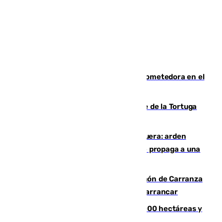
El año 2007, una generación muy prometedora en el
mundo del fútbol
Incendio forestal en el paraje Monte de la Tortuga
de Málaga
Incendio en un vertedero de Antequera: arden
chatarra, muebles y palets y el fuego se propaga a una
zona de monte
Las Palmas conquista el Trofeo Ramón de Carranza
y somete a un Cádiz que no termina de arrancar
El incendio de Niebla alcanza las 8.000 hectáreas y
mantiene desalojadas a 474 personas