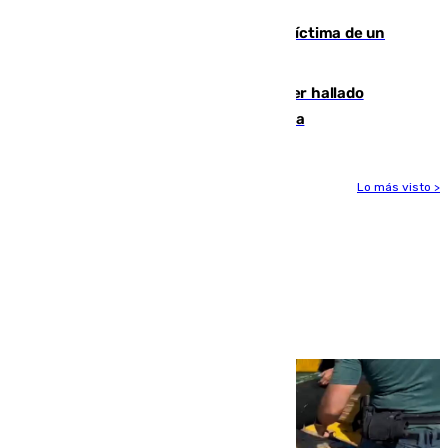
El tenista checho Lehecka, nueva víctima de un
Rafa Jódar que está siendo imparable
Muere un hombre de 58 años tras ser hallado
inconsciente en una piscina en Cómpeta
Lo más visto >
Más noticias
Ver más >