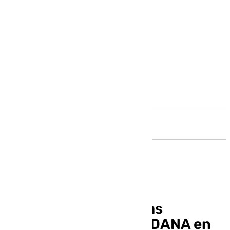
Andalucía
El número de personas
desaparecidas por la DANA en