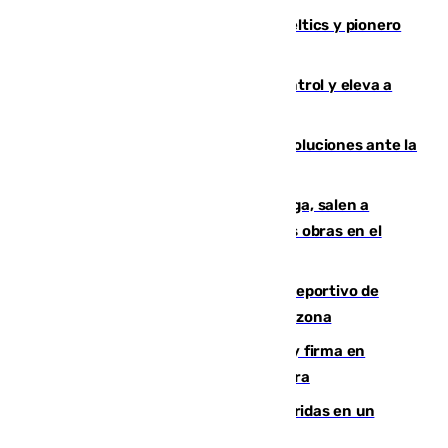
Muere Don Nelson, leyenda de los Celtics y pionero
desde el banquillo de la NBA
El incendio de Niebla avanza sin control y eleva a
8.000 las hectáreas afectadas
Más de 15.000 ceutíes claman por soluciones ante la
crisis migratoria
Los vecinos de Pedregalejo en Málaga, salen a
protestar en contra del resultado de las obras en el
paseo marítimo
Un incendio en un local del puerto deportivo de
Fuengirola genera una gran susto en la zona
Daniel Mérida derriba a Griekspoor y firma en
Montreal el mejor resultado de su carrera
Dos personas mueren y tres son heridas en un
accidente de tráfico en Utrera