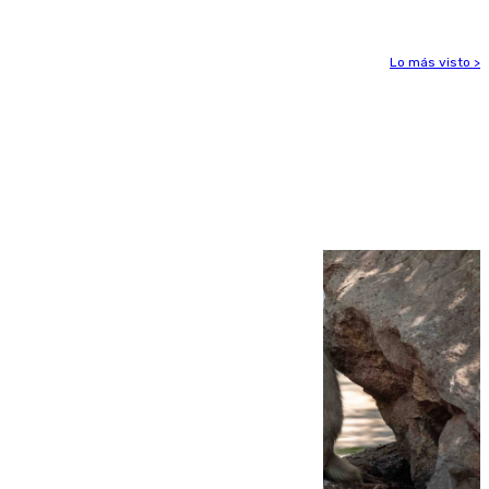
Lo más visto >
Más noticias
Ver más >