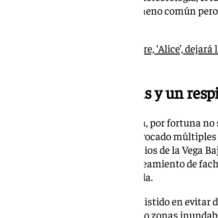
de polaridad negativa, un fenómeno común pero 
al momento vivido.
La primera dana con nombre, ‘Alice’, dejará 
este viernes
Estragos, emergencias y un resp
Aunque la escena fue dramática, por fortuna no 
personales. El temporal ha provocado múltiples
Bomberos en distintos municipios de la Vega Baj
retirada de árboles caídos y saneamiento de fac
más comunes durante la jornada.
Desde Protección Civil se ha insistido en evitar
mantenerse alejados de cauces o zonas inundable