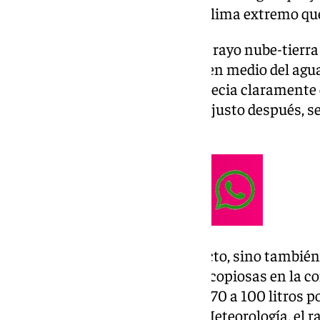
convirtiéndose en símbolo del clima extremo que
Alrededor de las 14:30 horas, un rayo nube-tierr
generando una chispa intensa en medio del agua
por redes meteorológicas se aprecia claramente c
cómo un transeúnte y su perro, justo después, s
zona.
Lo llamativo no es solo el impacto, sino también
climático que ha dejado lluvias copiosas en la
superan en muchos puntos los 70 a 100 litros p
datos de la Agencia Estatal de Meteorología, el 