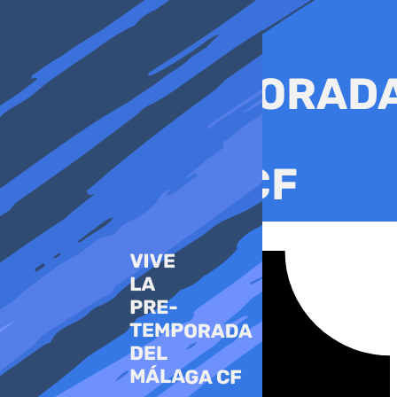
Ir
al
contenido
Tiktok