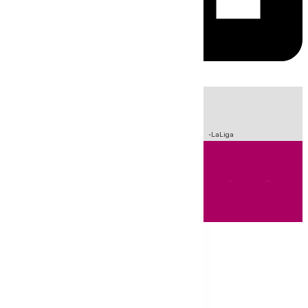
HOY
|
Incendios
Sucesos
Crisis Migratoria en Ceuta
Fútbol
LaLiga
Andalucía