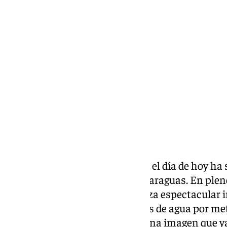
Elena Lozano
sábado, 11 octubre 2025, 00:14
Compartir:
En muchas ciudades españolas el día de hoy ha s
también uno para no salir sin paraguas. En ple
dana ‘Alice’, un rayo de una fuerza espectacular 
donde se han registrado 74 litros de agua por me
fenómeno meteorológico dejó una imagen que ya c