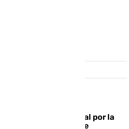
Andalucía
El vídeo del rayo brutal por la
dana Alice en Alicante