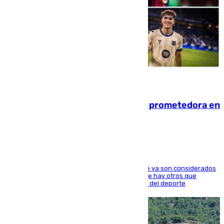
09.08.2026
El año 2007, una generación muy prometedora en
el mundo del fútbol
Hay varios jugadores de la nueva 'camada' que ya son considerados
estrellas como Lamine Yamal o Cubarsí, aunque hay otros que
apuntan a que podrán llegar marcar la historia del deporte