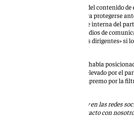
La confusión se da en el origen del contenido de 
registrar, presumiblemente, para protegerse ante
Según defiende Lobato, la fuente interna del part
información provenía de los medios de comunica
entiende «la reacción de algunos dirigentes» si l
estos.
El líder del PSOE Madrid, que se había posicion
uno de los candidatos para ser elevado por el pa
declarar como testigo ante el Supremo por la filt
viernes.
Descubre más noticias de 101Tv en las redes soc
Tok
o
X
. Puedes ponerte en contacto con nosotro
informativos@101tv.es