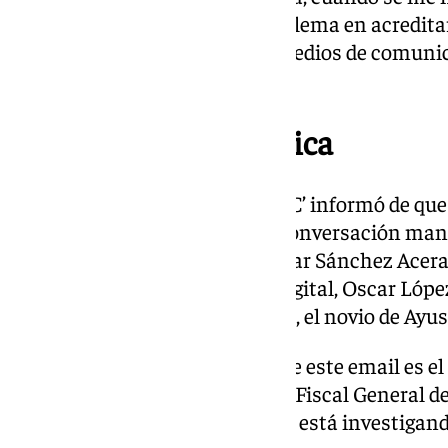
verdad, yo no veo cuál es el problema en acreditar
documentación, que eran los medios de comunica
defendido Lobato.
El origen de la polémica
Este pasado lunes, el diario ‘ABC’ informó de qu
registrar ante un notario una conversación man
jefe de Gabinete de Sánchez, Pilar Sánchez Acera 
ministro de Transformación Digital, Oscar López)
email en el que, presuntamente, el novio de Ayuso
La cuestión es que la difusión de este email es el
por la pareja de Ayuso contra el Fiscal General de
por revelación de secretos y que está investigan