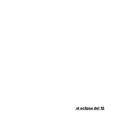
Estos son los mejores sitios para ver el eclipse del 12