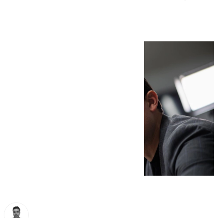
‘outsider’ de Madrid?