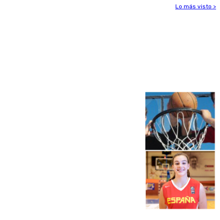
Lo más visto >
Más noticias
Ver más >