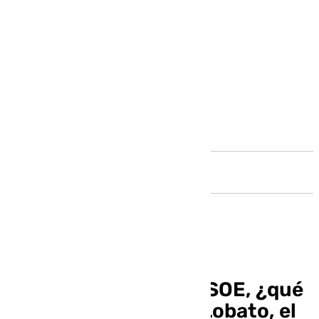
Andalucía
Otro incendio en el PSOE, ¿qué
va a pasar con Juan Lobato, el