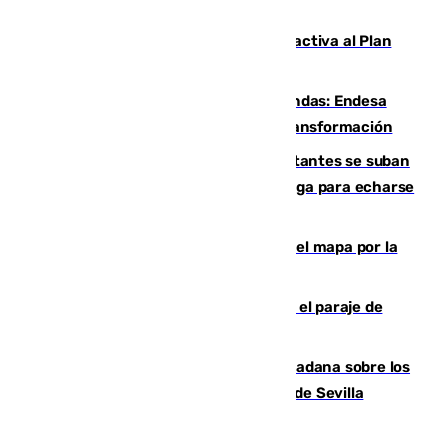
de agosto en la provincia de Málaga
Otro incendio en Granada: el fuego activa al Plan
Infoca en Pinos Puente
Más potencia para las Tres Mil Viviendas: Endesa
pone en marcha un nuevo centro de transformación
Un cartel intenta evitar que los visitantes se suban
encima de los leones del Puerto de Málaga para echarse
una foto
Cádiz-Tinduf: veinte años cruzando el mapa por la
infancia saharaui
Estabilizado un incendio forestal en el paraje de
Arroyo Vaqueros de Estepona
PSOE y Vox critican la consulta ciudadana sobre los
toldos que ha lanzado el Ayuntamiento de Sevilla