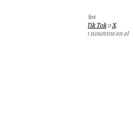
Más noticias de
101TV
en las redes
sociales:
Instagram
,
Facebook
,
Tik Tok
o
X
.
Puedes ponerte en contacto con nosotros en el
correo
informativos@101tv.es
Tags:
Últimas noticias