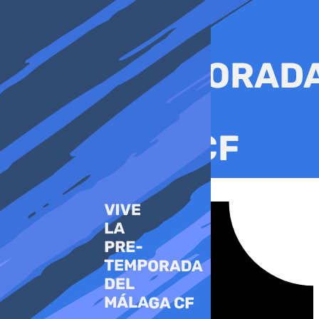
Ir
al
contenido
Tiktok