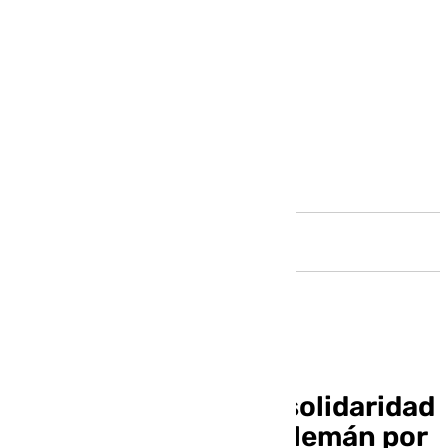
Andalucía
Sánchez expresa su solidaridad
a Scholz y al pueblo alemán por