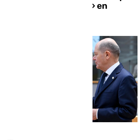
el «terrible atropello» en
Magdeburgo