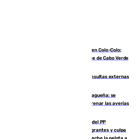
Vozinha, recibido como una estrella en Colo-Colo:
casi 30.000 aficionados arropan al héroe de Cabo Verde
en su presentación
Vithas Málaga crece en cirugías, consultas externas
y altas en el primer semestre de 2026
Mejoras del agua en la Axarquía malagueña: se
sustituye una tubería de 50 años para frenar las averías
de agua en El Borge y Almáchar
Bendodo asegura que los gobiernos del PP
"cumplirán la ley" sobre los menores migrantes y culpa
al Gobierno por "inestabilidad": "Que no eche la pelota a