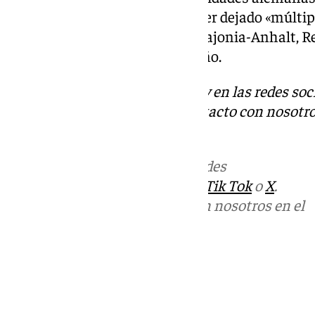
el «terrible» suceso pudiera haber dejado «múltip
primer ministro del estado de Sajonia-Anhalt, Re
mortales son un adulto y un niño.
Descubre más noticias de 101Tv en las redes soc
Tok
o
X
. Puedes ponerte en contacto con nosotro
informativos@101tv.es
.
Más noticias de
101TV
en las redes
sociales:
Instagram
,
Facebook
,
Tik Tok
o
X
.
Puedes ponerte en contacto con nosotros en el
correo
informativos@101tv.es
Tags:
Últimas noticias