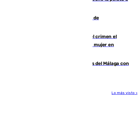
las comunidades"
Una ONG malagueña ganará un año de
comunicación gratuita con Apecom
Confiesa en un diario ser el autor del crimen el
hombre en prisión por asesinato de una mujer en
Benahavís
Juanpe vuelve a los entrenamientos del Málaga con
el grupo de manera progresiva
Lo más visto >
Más noticias
Ver más >