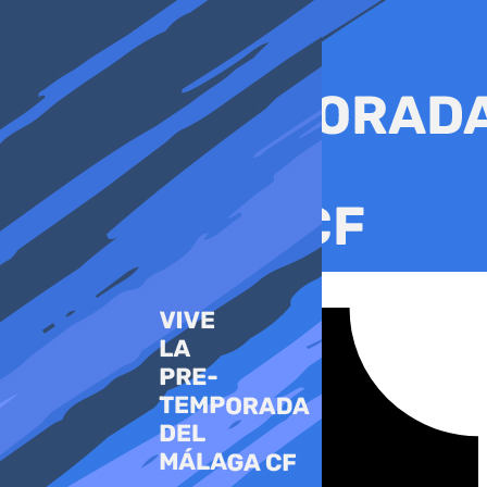
Ir
al
contenido
Tiktok