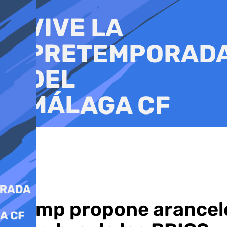
Ir
al
contenido
Trump propone arancele