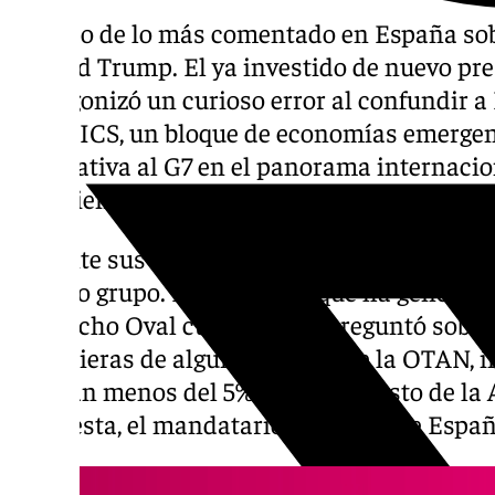
Ha sido de lo más comentado en España sob
Donald Trump. El ya investido de nuevo pre
protagonizó un curioso error al confundir a
los BRICS, un bloque de economías emerge
alternativa al G7 en el panorama internacion
sus miembros fundadores (Brasil, Rusia, Ind
Durante sus declaraciones, Trump prometi
a dicho grupo. El momento, que ha generado 
Despacho Oval cuando se le preguntó sobre
financieras de algunos países de la OTAN, 
aportan menos del 5% al presupuesto de la 
respuesta, el mandatario aseguró que Españ