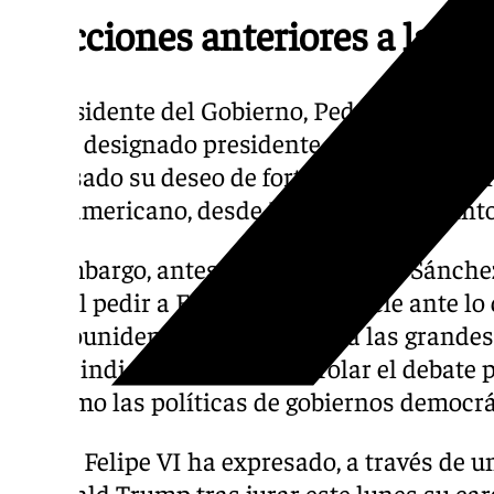
Reacciones anteriores a la co
El presidente del Gobierno, Pedro Sánchez,
recién designado presidente de Estados Un
expresado su deseo de fortalecer la relación
norteamericano, desde España y el conjunt
Sin embargo, antes de este mensaje, Sánche
duro al pedir a Europa que se rebele ante lo
estadounidense, en referencia a las grande
según indicó, tratan de controlar el debate 
así como las políticas de gobiernos democrá
El Rey Felipe VI ha expresado, a través de 
a Donald Trump tras jurar este lunes su c