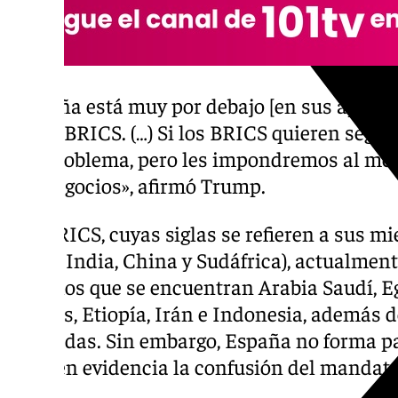
«España está muy por debajo [en sus aportac
de los BRICS. (…) Si los BRICS quieren segu
hay problema, pero les impondremos al men
sus negocios», afirmó Trump.
Los BRICS, cuyas siglas se refieren a sus m
Rusia, India, China y Sudáfrica), actualment
entre los que se encuentran Arabia Saudí, E
Unidos, Etiopía, Irán e Indonesia, además d
asociadas. Sin embargo, España no forma par
pone en evidencia la confusión del mandata