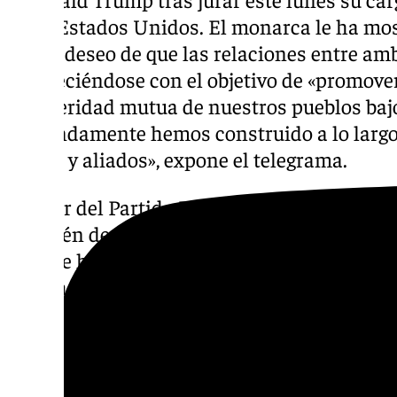
47 de Estados Unidos. El monarca le ha mo
con el deseo de que las relaciones entre a
fortaleciéndose con el objetivo de «promover
prosperidad mutua de nuestros pueblos bajo
profundamente hemos construido a lo largo
socios y aliados», expone el telegrama.
El líder del Partido Popular, Alberto Núñez F
al recién designado presidente de Estados 
vez que ha defendido la «importancia de la r
«Muchos retos para cooperar con España, c
cuestiones de política internacional. Creo e
relación transatlántica», ha escrito en un me
El presidente de Vox, Santiago Abascal, ha 