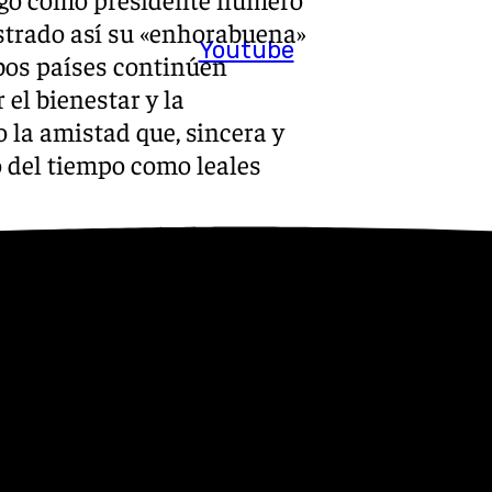
strado así su «enhorabuena»
Youtube
mbos países continúen
 el bienestar y la
 la amistad que, sincera y
 del tiempo como leales
eijóo, ha felicitado este lunes
Unidos, Donald Trump, a la
elación transatlántica».
on la UE, en la OTAN y en
n la importancia de la
nsaje en la red social X.
señalado que es un «día