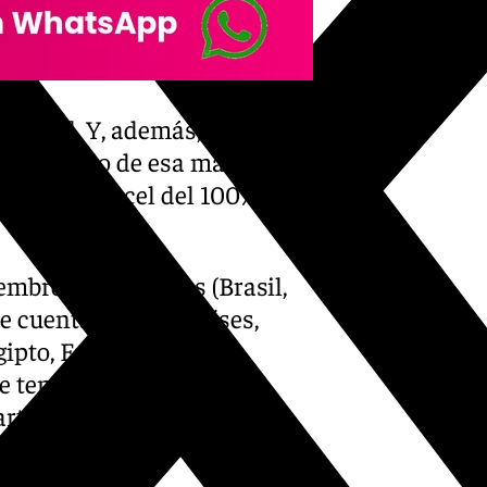
iones]. Y, además, son parte
ir actuando de esa manera, no
os un arancel del 100% en
iembros fundadores (Brasil,
e cuentan con 11 países,
gipto, Emiratos Árabes
e tener varias naciones
te de este bloque, lo que
rio.