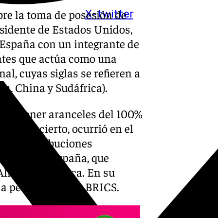
re la toma de posesión de
X-twitter
sidente de Estados Unidos,
 España con un integrante de
ntes que actúa como una
al, cuyas siglas se refieren a
ia, China y Sudáfrica).
ó imponer aranceles del 100%
desconcierto, ocurrió en el
 las contribuciones
incluyendo España, que
Alianza Atlántica. En su
a pertenece a los BRICS.