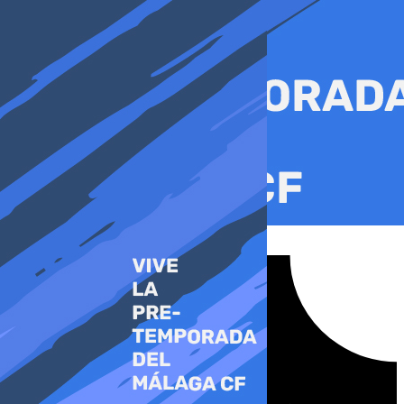
Ir
al
contenido
Tiktok