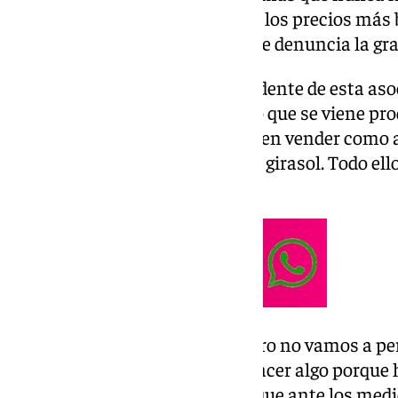
Pero ojo, porque decantarse por los precios más
a un fraude masivo, que es lo que denuncia la g
El pasado miércoles 27, el presidente de esta aso
Luque, señaló un fraude masivo que se viene pr
aceite de oliva y que consistiría en vender como 
mezclado con
aceites
de orujo o girasol. Todo ell
precios.
«Llevamos 40 años callados, pero no vamos a pe
administraciones tienen que hacer algo porque 
controlando», ha asegurado Luque ante los medi