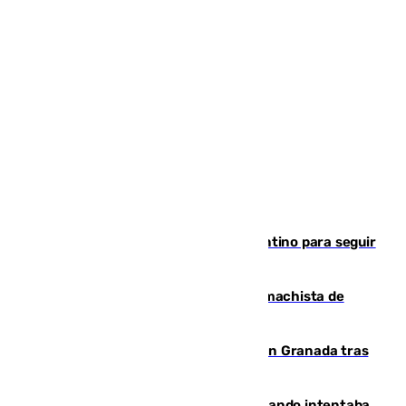
Marruecos, la principal baza de Infantino para seguir
al frente de la FIFA
Pedro Sánchez condena el crimen machista de
Benahavís
Angustioso rescate de una familia en Granada tras
caer su coche por un terraplén
Fallece un joven tras caer al mar cuando intentaba