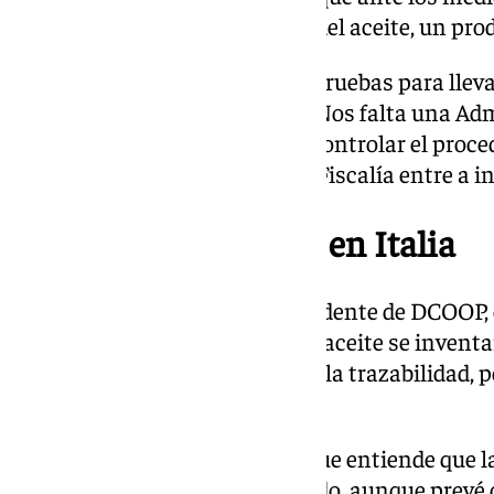
esté dejando de lado la calidad del aceite, un pr
Luque ha reconocido no tener pruebas para lleva
posee indicios «muy sólidos»: «Nos falta una Ad
como autonómica, que quiera controlar el proced
recalcado, demandando que la Fiscalía entre a in
Un fraude inventado en Italia
Tal y como ha afirmado el presidente de DCOOP, 
fraudulentas en el mercado del aceite se inventaro
controlado este tema, gracias a la trazabilidad, p
explicado.
Con respecto a los precios, Luque entiende que la
aceite de oliva ya se ha producido, aunque prevé