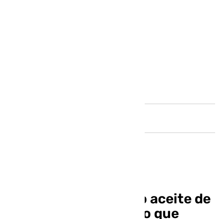
Andalucía
Vender mezclas como aceite de
oliva, el fraude masivo que