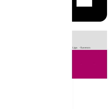
HOY
|
Fútbol
Primera División
Crisis Migratoria en Ceuta
LaLiga
Sucesos
Andalucía