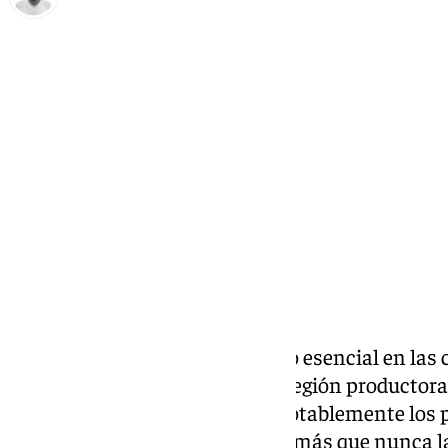
Antonio López
jueves, 28 noviembre 2024, 13:53
Compartir:
El
aceite de oliva
es un producto esencial en las
Andalucía, que es su principal región productora
otros factores, ha encarecido notablemente los p
los consumidores miran ahora más que nunca la