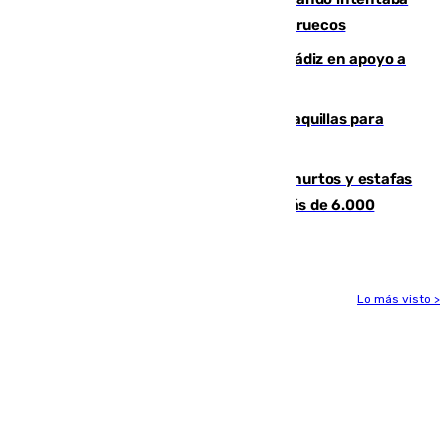
entrar en parapente a Ceuta desde Marruecos
CIES NO moviliza a la provincia de Cádiz en apoyo a
la respuesta humanitaria de Ceuta
El mercado de Jerez refrigera sus taquillas para
facilitar las compras a sus visitantes
Detenida una pareja por presuntos hurtos y estafas
en Málaga tras ser descubiertos con más de 6.000
euros
Lo más visto >
Más noticias
Ver más >