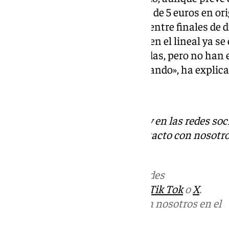
corto plazo hasta costar menos de 5 euros en ori
de la cooperativa confía en que entre finales de
esa caída del precio: «La bajada en el lineal ya s
distribución se precipitó y bajadas, pero no han
porque la campaña está empezando», ha explic
Descubre más noticias de 101Tv en las redes soc
Tok
o
X
. Puedes ponerte en contacto con nosotro
informativos@101tv.es
Más noticias de
101TV
en las redes
sociales:
Instagram
,
Facebook
,
Tik Tok
o
X
.
Puedes ponerte en contacto con nosotros en el
correo
informativos@101tv.es