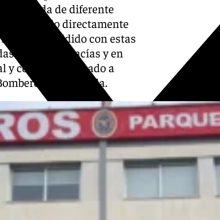
e vivienda de diferente
ue no han sido directamente
 si han coincidido con estas
das se quedan vacías y en
tal y como ha afirmado a
 Bomberos de Granada.