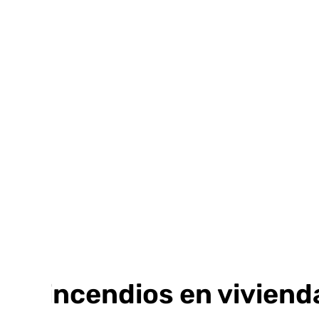
Ir
al
contenido
23 incendios en viviend