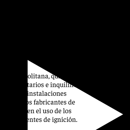
oso en cuanto al número de
teriores en incendios de
daciones.
ano es la clave para
da
ea metropolitana, quiere
os propietarios e inquilinos
ón de las instalaciones
iones de los fabricantes de
atención en el uso de los
cipales fuentes de ignición.