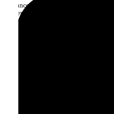
El balance es bastante importante y numer
intervenciones con respecto a otros años an
vivienda y debemos atender a sus recomen
La responsabilidad del ciudad
evitar los incendios en vivien
El Servicio de Bomberos de Granada y su ár
trasladar un mensaje de responsabilidad a l
de las viviendas para que se haga una revisi
eléctricas, de gas, y cumplir con las indicac
los equipos electrónicos, poniendo especial 
braseros eléctricos, que son una de las prin