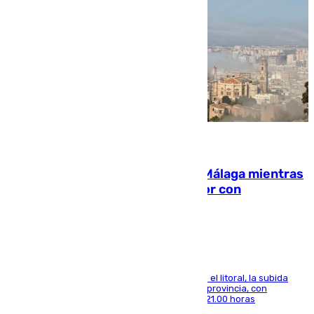
08.08.2026
El taró tiñe de niebla la costa de Málaga mientras
el calor se concentra en el interior con
Antequera en aviso amarillo
Mientras se alivia la sensación de bochorno en el litoral, la subida
térmica se notará sobre todo en el norte de la provincia, con
máximas que rozarán los 38 grados hasta las 21.00 horas