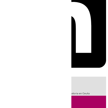
HOY
|
Fútbol
LaLiga
Sucesos
Primera División
Crisis Migratoria en Ceuta