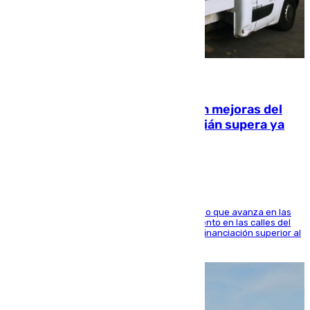
08.08.2026
La inversión del Ayuntamiento en mejoras del
entorno del Prado de San Sebastián supera ya
1.600.000 euros
El consistorio, a través de Emasesa, ha indicado que avanza en las
obras de renovación de las redes de saneamiento en las calles del
entorno del Prado, contando la zona con una financiación superior al
millón y medio de euros