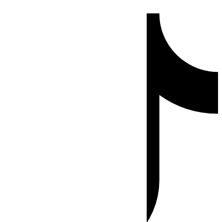
Ir
Tiktok
al
contenido