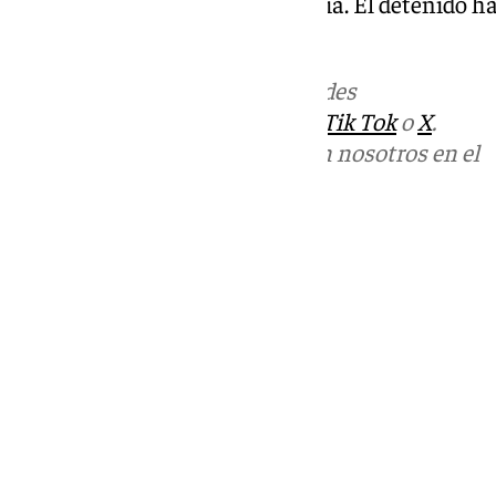
chatarra realizada ese mismo día. El detenido ha
judicial.
Más noticias de
101TV
en las redes
sociales:
Instagram
,
Facebook
,
Tik Tok
o
X
.
Puedes ponerte en contacto con nosotros en el
correo
informativos@101tv.es
Tags:
Últimas noticias