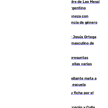
Muere a los 68 años Jorge Messi, padre de Leo Messi
y pieza fundamental en la carrera del argentino
Retiene a su mujer en su casa y ameneza con
quemar la vivienda: nuevo caso de violencia de género
en Málaga
Dos sevillanos de oro: Manuel Cruz y Jesús Ortega
ganan el campeonato del mundo sub19 masculino de
remo
Un juzgado de Ceuta investiga seis presuntas
agresiones sexuales a migrantes, entre ellas varias
menores
Desastre en Tailandia: un joven estudiante mata a
tiros a sus abuelo y a profesores en una escuela
Luca Zidane rompe con el Granada y ficha por el
Leganés
Incendios de Castellón: Sierra Engarcerán y Culla