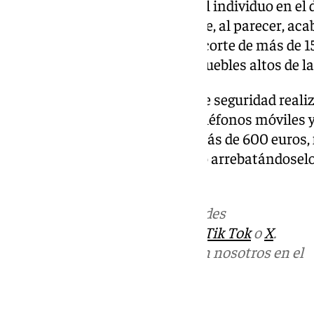
lugar. Los agentes localizaron al individuo en el 
detención. El cuchillo, con el que, al parecer, ac
mujer, presentaba una hoja de corte de más de 15
escondido encima uno de los muebles altos de la
Durante el cacheo preventivo de seguridad realiz
descubrieron que llevaba dos teléfonos móviles 
un ‘smart phone’ valorado en más de 600 euros, 
vía pública, en el distrito Centro arrebatándosel
estaba utilizando.
Más noticias de
101TV
en las redes
sociales:
Instagram
,
Facebook
,
Tik Tok
o
X
.
Puedes ponerte en contacto con nosotros en el
correo
informativos@101tv.es