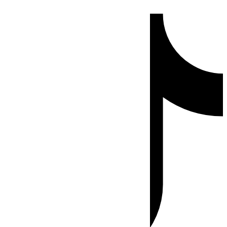
Ir
Tiktok
al
contenido