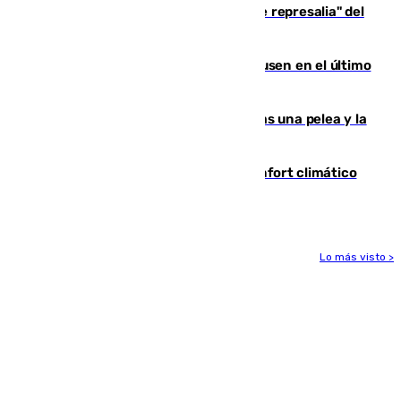
Italia responde ante las "medidas de represalia" del
Gobierno de Sánchez
El Sevilla se desinfla ante el Leverkusen en el último
ensayo (1-2)
Tensión en la prisión de Alhaurín tras una pelea y la
incautación de un punzón
Málaga contabiliza 148 zonas de confort climático
para enfrentar las altas temperaturas
Lo más visto >
Más noticias
Ver más >