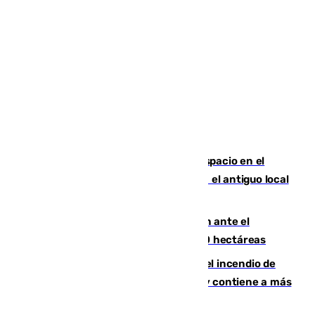
Las marca internacionales ganan espacio en el
Centro de Málaga: La Tagliatella abre en el antiguo local
de Vox Sports Bar
Moreno pide extremar la precaución ante el
incendio de Niebla, que supera las 4.000 hectáreas
340 personas más desalojadas por el incendio de
Niebla, que mantiene a 410 evacuadas y contiene a más
de 500 efectivos trabajando