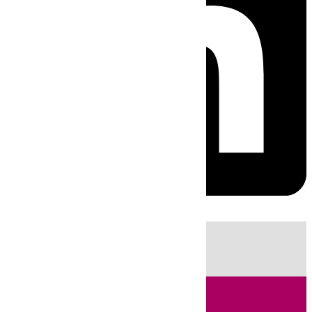
HOY
|
Sucesos
Guardia Civil
Fútbol
LaLiga
Incendios