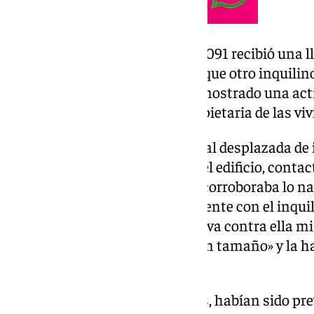
Alrededor de las 22,00 horas, el 091 recibió una 
del suceso el cual manifestaba que otro inquilin
problema a raíz del cual había mostrado una act
agredir con un cuchillo a la propietaria de las vi
La patrulla de la Policía Nacional desplazada de 
distrito Centro y, en la puerta del edificio, cont
dueña del piso alquilado quien corroboraba lo nar
«después de mediar amigablemente con el inquil
misma actitud violenta y agresiva contra ella m
agredirla con un cuchillo de gran tamaño» y la 
de tirarla por la escalera».
En cuanto al resto de inquilinos, habían sido p