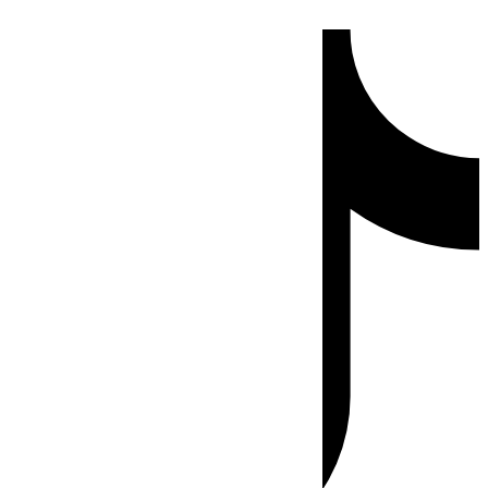
Ir
Tiktok
al
contenido