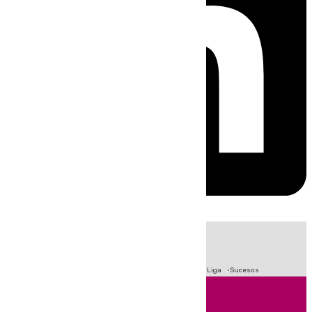
HOY
|
Fútbol
Primera División
Crisis Migratoria en Ceuta
LaLiga
Sucesos