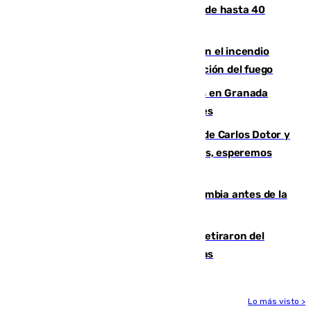
provincias, en alerta por temperaturas de hasta 40
grados
Activado el nivel 2 de emergencia en el incendio
forestal de Niebla por la compleja evolución del fuego
Controlado un incendio de rastrojos en Granada
junto a la autovía y al Callejón de Nogales
Juanfran Funes, sobre las lesiones de Carlos Dotor y
Fernando Calero: “Estamos preocupados, esperemos
que no sea nada”
Felipe VI refuerza los lazos con Colombia antes de la
llegada del nuevo presidente
Fernando Calero y Carlos Dotor se retiraron del
encuentro contra el Ceuta con molestias
Lo más visto >