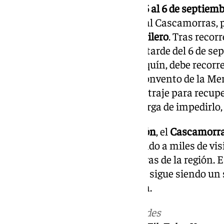
Cada año, en la madrugada del
5 al 6 de septiem
seleccionado para representar al Cascamorras, pa
acompañado por un
fiel tamborilero
. Tras recorr
Cascamorras llega a Baza en la tarde del 6 de se
multicolor
similar al de un arlequín, debe recorr
cerro de las Arrodeas hasta el convento de la Merc
del trayecto sin manchas en su traje para recupe
multitud de bastetanos se encarga de impedirlo,
A pesar del
esfuerzo
y la
tradición
, el
Cascamorr
pero el evento continúa atrayendo a miles de vi
de las fiestas más representativas de la región. E
historia y emocionante desafío, sigue siendo un
compartida entre Guadix y Baza.
Más noticias de
101TV
en las redes