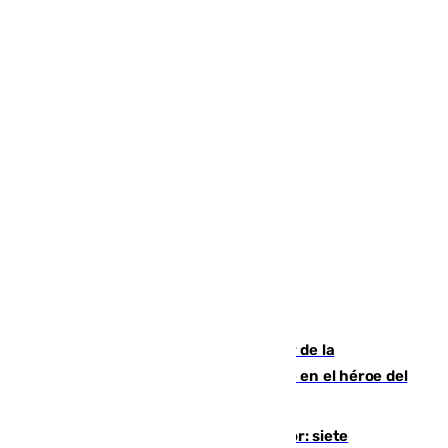
Ferrán Torres, nombrado embajador de la
Comunidad Valenciana tras convertirse en el héroe del
Mundial
Andalucía sigue asfixiada por el calor: siete