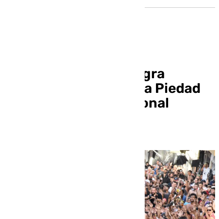
El Cascamorras no logra
«robar» la Virgen de la Piedad
de Baza en su tradicional
desafío