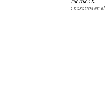
sociales:
Instagram
,
Facebook
,
Tik Tok
o
X
.
Puedes ponerte en contacto con nosotros en el
correo
informativos@101tv.es
Tags:
Últimas noticias