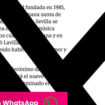
ión
musical
fundada en 1985,
onocer la semana santa de
cia de Murcia. Sevilla se
a en el ciclo de música
ena cuaresma sevillana y en
ó Lavilla, “nuestras
ndo habitual, con su amor y
e San Jerónimo de
Granada
se
 estrenará el nuevo trabajo
se ha determinado el día.