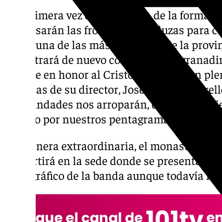
Por primera vez en la historia de la formac
traspasarán las fronteras andaluzas para c
Cieza, una de las más populares de la provin
encontrará de nuevo con la música granadin
cofrade en honor al Cristo de la Sopa en pl
palabras de su director, José Melchor Perell
hermandades nos arroparán, como viene sie
respeto por nuestros pentagramas”.
De manera extraordinaria, el monasterio d
convertirá en la sede donde se presentará y
discográfico de la banda aunque todavía no 