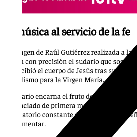
La música al servicio de la fe
La imagen de Raúl Gutiérrez realizada a la 
detalla con precisión el sudario que sostien
que recibió el cuerpo de Jesús tras su cruci
simbolismo para la Virgen María.
El sudario encarna el fruto de su sufrimien
presenciado de primera mano la pasión y mu
recordatorio constante del sacrificio del Señ
experimentar.