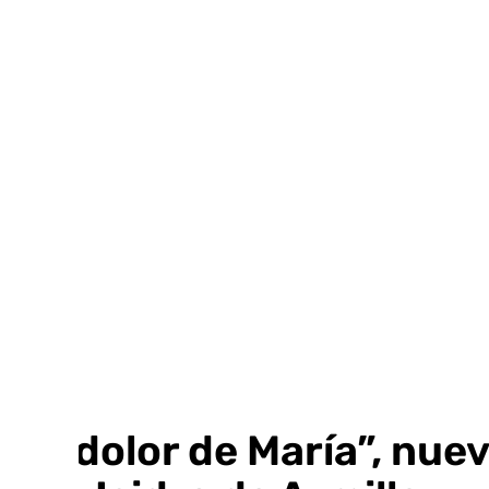
Ir
al
contenido
“El dolor de María”, nue