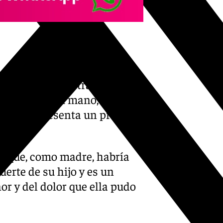
Soledad de Nuestra Señora,
e María en su mano, la tela
fixión, representa un profundo
to que, como madre, habría
erte de su hijo y es un
or y del dolor que ella pudo