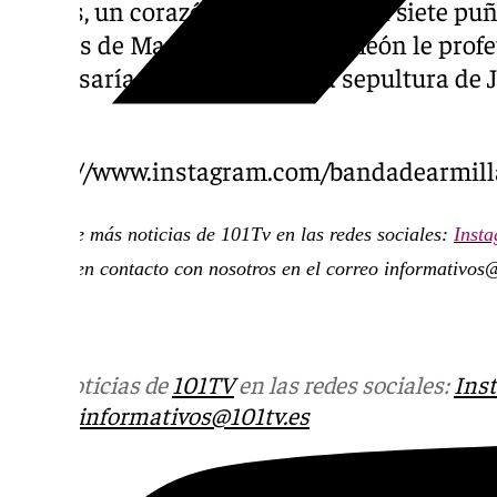
Detrás, un corazón apuñalado con siete puña
dolores de María, desde que Simeón le profe
atravesaría su alma”, hasta la sepultura de 
hijo.
https://www.instagram.com/bandadearmill
Descubre más noticias de 101Tv en las redes sociales:
Inst
ponerte en contacto con nosotros en el correo
informativos
Más noticias de
101TV
en las redes sociales:
Ins
correo
informativos@101tv.es