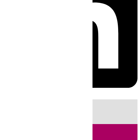
HOY
|
Fútbol
Sucesos
Cádiz
Política
LaLiga