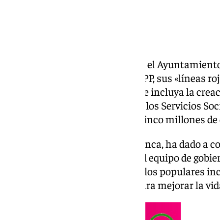
El grupo municipal del
PSOE
en el Ayuntamiento
miércoles al gobierno local, del PP, sus «líneas r
para 2025 y ha reclamado que se incluya la creac
«comprometidas» para reforzar los Servicios Soci
ambicioso plan de empleo» de cinco millones de 
El portavoz socialista, Paco Cuenca, ha dado a c
de una reunión de trabajo con el equipo de gobier
a un acuerdo siempre y cuando los populares i
consideran «imprescindibles para mejorar la vid