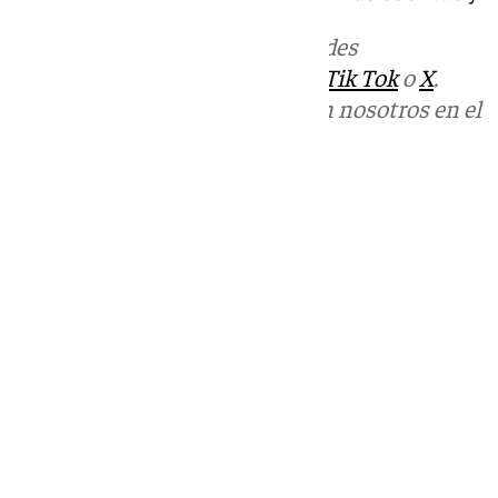
Más noticias de
101TV
en las redes
sociales:
Instagram
,
Facebook
,
Tik Tok
o
X
.
Puedes ponerte en contacto con nosotros en el
correo
informativos@101tv.es
Tags:
Últimas noticias