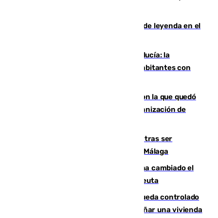
vale el club por un jugador
La familia Hernangómez: un legado de leyenda en el
mundo del baloncesto
Nuevo récord de población en Andalucía: la
comunidad supera los 8,7 millones de habitantes con
una alta tasa de extranjeros
Agrede sexualmente a una mujer con la que quedó
por Instagram: dos años prisión e indemnización de
9.000 euros
Un turista de 17 años, hospitalizado tras ser
atropellado a propósito en el Centro de Málaga
De bocadillos a lentejas y pollo: así ha cambiado el
menú de los militares desplegados en Ceuta
El incendio forestal de San Roque queda controlado
tras obligar a evacuar a 19 familias y dañar una vivienda