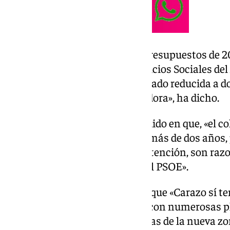
Cuenca ha reclamado que los presupuestos de 20
22 plazas para reforzar los Servicios Sociales d
Carazo, que finalmente ha quedado reducida a do
incomprensible y descorazonadora», ha dicho.
Al respecto, el portavoz ha incidido en que, «el 
Andalucía y listas de espera de más de dos años,
personas vulnerables reciban atención, son raz
justificar esta reivindicación del PSOE».
El socialista ha afeado además que «Carazo sí t
plantilla del área de Economía con numerosas pl
gestiones derivadas de las multas de la nueva zo