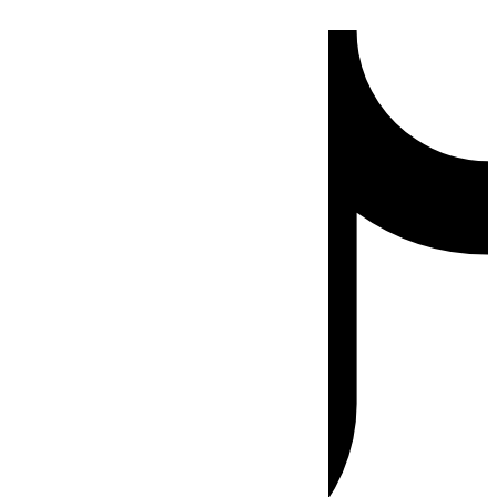
Ir
Tiktok
al
contenido