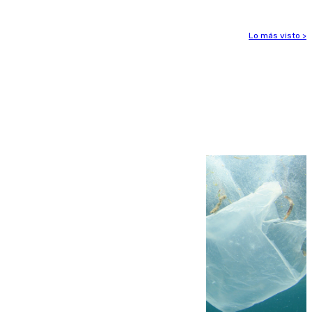
Lo más visto >
Más noticias
Ver más >