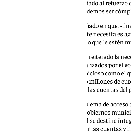
Emisiones, mientras ha renunciado al refuerzo de
decisión injusta, de la que no podemos ser cómpl
Al respecto, el socialista ha confiado en que, «fi
comprenderán que lo que la gente necesita es agi
expedientes de Dependencia y no que le estén mu
Por otro lado, desde el PSOE han reiterado la ne
empleo del Ayuntamiento, «paralizados por el gob
impulsa un plan de empleo ambicioso como el q
años con una inversión de cinco millones de eu
colaboración total en el apoyo a las cuentas del
Por último, se he referido al problema de acceso 
uno de los grandes retos de los gobiernos munic
que «la venta de suelo municipal se destine ínt
vivienda asequible y no a cuadrar las cuentas y h