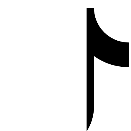
Ir
Tiktok
al
contenido