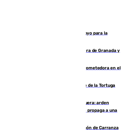
Venezuela agradece a España su apoyo para la
reconstrucción tras los terremotos
Arde un coche en el Puerto de la Mora de Granada y
provoca un incendio forestal
El año 2007, una generación muy prometedora en el
mundo del fútbol
Incendio forestal en el paraje Monte de la Tortuga
de Málaga
Incendio en un vertedero de Antequera: arden
chatarra, muebles y palets y el fuego se propaga a una
zona de monte
Las Palmas conquista el Trofeo Ramón de Carranza