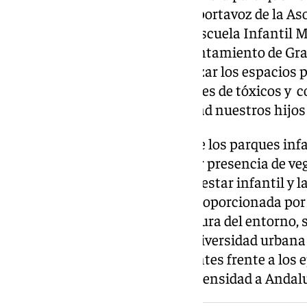
ha señalado Laura Jiménez, la portavoz de la As
Alumnado, AFA Glicinia, de la Escuela Infantil 
añadido que quieren que el Ayuntamiento de Gra
piensen nuevas formas de utilizar los espacios p
pensando en unos espacios libres de tóxicos y c
los puedan utilizar con seguridad nuestros hijos 
Las familias han reclamado que los parques inf
modelos más verdes, con mayor presencia de veg
espacios que favorezcan el bienestar infantil y 
han recordado que la sombra proporcionada por 
significativamente la temperatura del entorno, 
calidad del aire, favorece la biodiversidad urban
públicos más amables y resilientes frente a los 
cada año afectan con mayor intensidad a Andalu