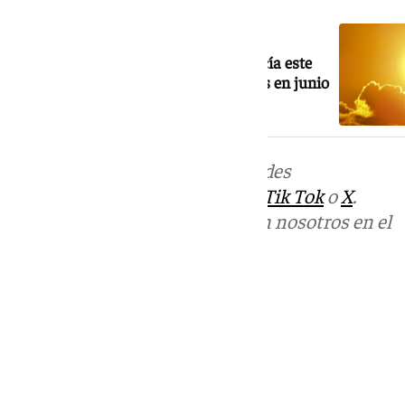
NOTICIA RELACIONADA
La ola de calor se despide de Andalucía este
miércoles tras el hito de los 45 grados en junio
Más noticias de
101TV
en las redes
sociales:
Instagram
,
Facebook
,
Tik Tok
o
X
.
Puedes ponerte en contacto con nosotros en el
correo
informativos@101tv.es
Tags:
Últimas noticias