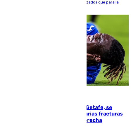
realizado una red de espacios frescos y señalizados que para la
población evite el calor
08.08.2026
Christantus Uche, delantero del Getafe, se
perderá toda la temporada por varias fracturas
en los ligamentos de su rodilla derecha