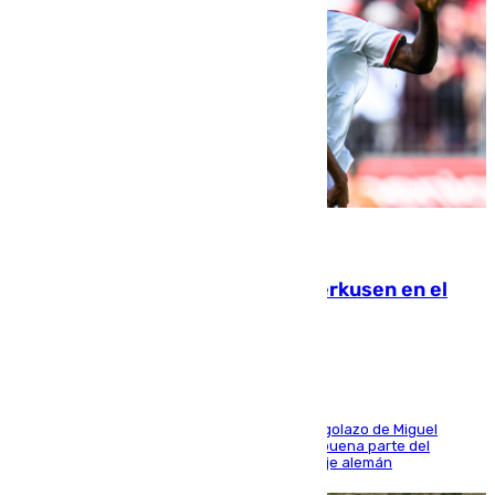
08.08.2026
El Sevilla se desinfla ante el Leverkusen en el
último ensayo (1-2)
El conjunto de Luis García se adelantó con un golazo de Miguel
Sierra y ofreció buenas sensaciones durante buena parte del
encuentro, pero acabó cediendo ante el empuje alemán