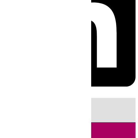
HOY
|
Incendios
Sucesos
Fútbol
LaLiga
Huelva