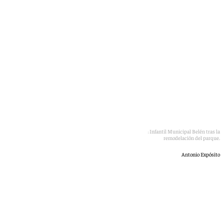
Protesta de la Asociación de Familias del alumnado de la Escuela Infantil Municipal Belén tras la
remodelación del parque.
Antonio Expósito
101 TV
martes, 30 junio 2026, 13:46