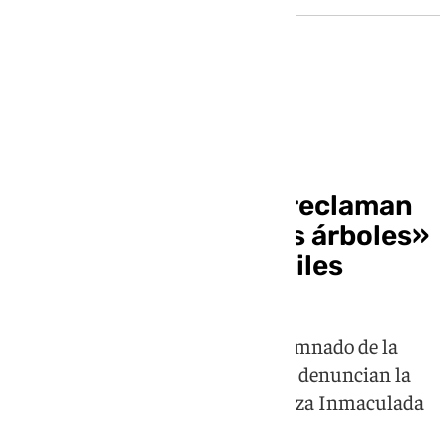
Bienestar infantil
Familias granadinas reclaman
«menos caucho y más árboles»
en los parques infantiles
La Asociación de Familias del alumnado de la
Escuela Infantil Municipal Belén denuncian la
remodelación del parque de la Plaza Inmaculada
Niña de Granada