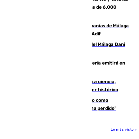
en Málaga tras ser descubiertos con más de 6.000
euros
Retrasos y cancelaciones en el Cercanías de Málaga
por una avería en la infraestructura de Adif
Isco, la nueva mascota del jugador del Málaga Dani
Lorenzo
El observatorio de Calar Alto de Almería emitirá en
directo el eclipse solar del 12 de agosto
El «Trío de Eclipses» arranca en Cádiz: ciencia,
naturaleza y seguridad ante un atardecer histórico
Noruega pide la dimisión de Infantino como
presidente de la FIFA: "La confianza se ha perdido"
Lo más visto >