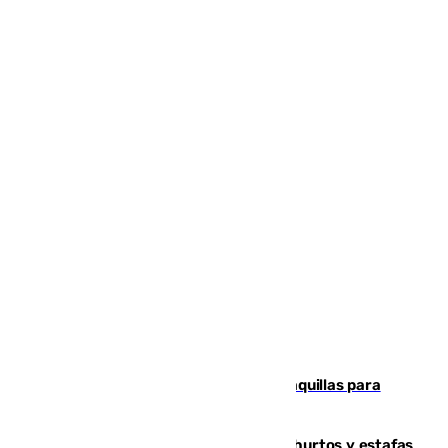
El mercado de Jerez refrigera sus taquillas para
facilitar las compras a sus visitantes
Detenida una pareja por presuntos hurtos y estafas