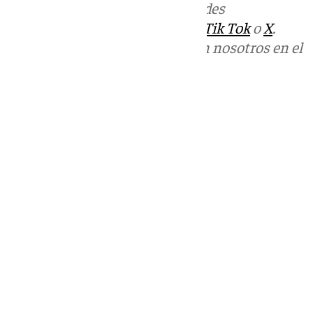
Más noticias de
101TV
en las redes
sociales:
Instagram
,
Facebook
,
Tik Tok
o
X
.
Puedes ponerte en contacto con nosotros en el
correo
informativos@101tv.es
Tags:
Últimas noticias