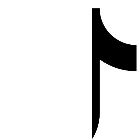
Ir
Tiktok
al
contenido