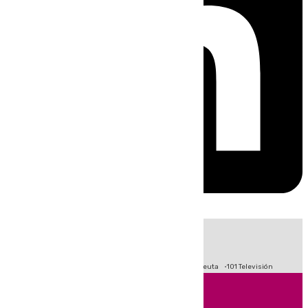
HOY
|
Fútbol
Primera División
LaLiga
Crisis Migratoria en Ceuta
101 Televisión