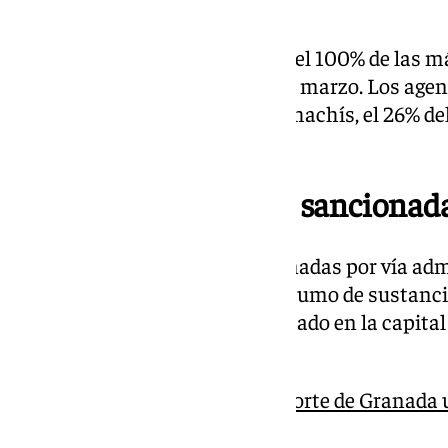
Baza, el 12,5% restante.
En Granada se ha incautado de el 100% de las m
marihuana localizadas durante marzo. Los agen
incautado cerca de dos kilos de hachís, el 26% de
74% restante en Granada.
Más de 480 personas sancionad
Por otra parte, han sido sancionadas por vía ad
personas por la tenencia o consumo de sustanci
las intervenciones se han realizado en la capit
el 45% restante.
Desmantelan en la Zona Norte de Granada u
de marihuana