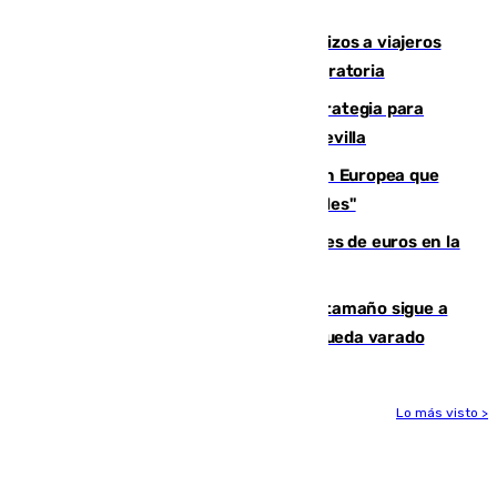
hectáreas
España establece controles fronterizos a viajeros
procedentes de Italia por la presión migratoria
El Ayuntamiento desarrolla una estrategia para
recuperar la identidad patrimonial de Sevilla
España e Italia garantizan a la Unión Europea que
sus controles fronterizos son "temporales"
Sevilla ha invertido más de 6 millones de euros en la
transformación de su casco histórico
Susto en Marbella: un atún de gran tamaño sigue a
un bañista hasta la orilla de la playa y queda varado
Lo más visto >
Más noticias