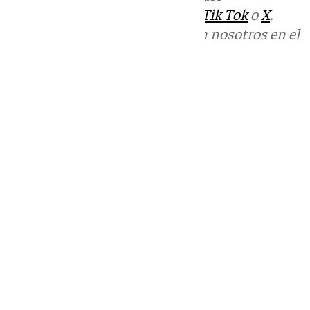
sociales:
Instagram
,
Facebook
,
Tik Tok
o
X
.
Puedes ponerte en contacto con nosotros en el
correo
informativos@101tv.es
Tags:
Últimas noticias