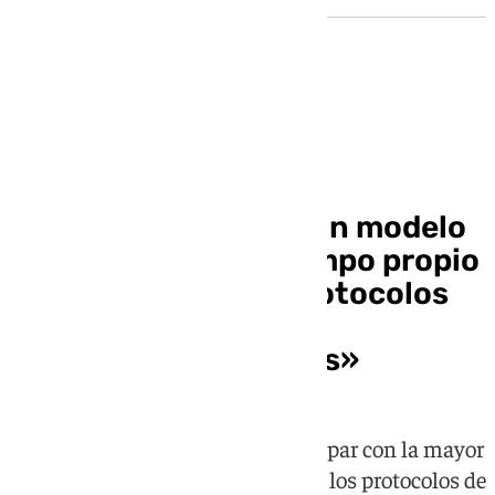
El Tiempo en la Alhambra
La Alhambra tendrá un modelo
de predicción del tiempo propio
para poder aplicar protocolos
de prevención ante
«fenómenos adversos»
Esta herramienta permitirá anticipar con la mayor
fiabilidad posible la activación de los protocolos de