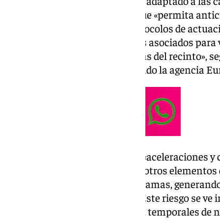
meteorológica específicamente adaptado a las ca
monumental de la Alhambra que «permita anticip
posible la activación de los protocolos de actua
adversos, reduciendo los riesgos asociados para 
patrimoniales e infraestructuras del recinto», se
condiciones, del que ha informado la agencia Eu
Las rachas de viento producen «aceleraciones y 
interaccionar con el arbolado y otros elementos
vuelcos de árboles y roturas de ramas, generando
bienes y las infraestructuras». Este riesgo se 
episodios prolongados de lluvia, temporales de n