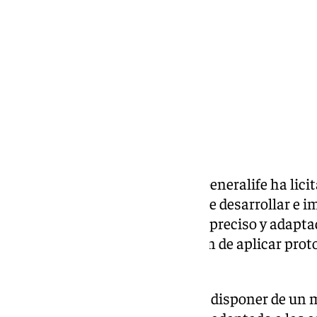
lunes, 6 julio 2026, 12:02
Compartir:
El Patronato de la Alhambra y Generalife ha lici
especializada que se encargue de desarrollar e 
predicción meteorológica «más preciso y adaptad
conjunto monumental con el fin de aplicar prot
»fenómenos adversos«.
La asistencia técnica permitirá disponer de un 