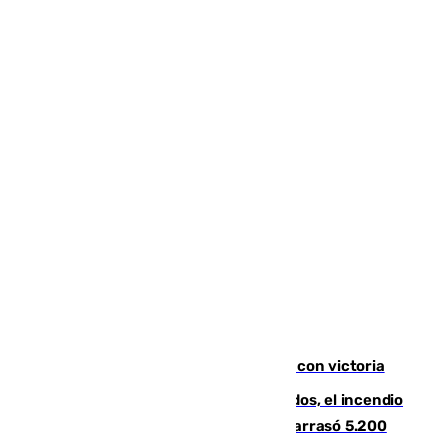
El Granada cierra su puesta a punto con victoria
Un mes de la tragedia de Los Gallardos, el incendio
que acabó con la vida de 14 personas y arrasó 5.200