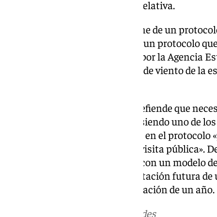
temperaturas y baja humedad relativa.
Desde 2024, el Patronato dispone de un protocol
prevención por vientos fuertes; un protocolo que
predicciones y avisos emitidos por la Agencia Es
«contrastados con los registros de viento de la e
Alhambra y el Generalife».
El órgano gestor del conjunto defiende que neces
más precisas posibles» porque siendo uno de los
España, cualquier corte de paso en el protocolo
significativa al desarrollo de la visita pública». 
asistencia técnica para contar con un modelo d
actuación previa para la contratación futura de
control y vigilancia con una duración de un año.
Más noticias de
101TV
en las redes