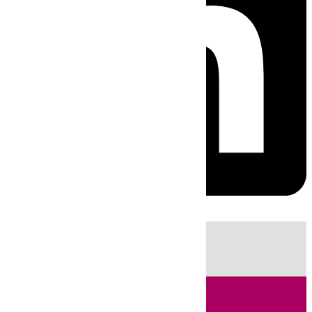
HOY
|
Sucesos
Incendios
Fútbol
LaLiga
Guardia Civil