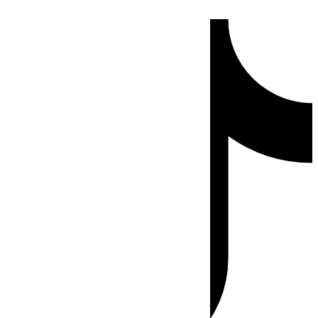
Ir
Tiktok
al
contenido