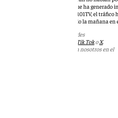
implicados en el accidente, lo que ha generado 
zona. Según ha podido conocer 101TV, el tráfico h
kilómetros, lo que ha complicado la mañana en e
Más noticias de
101TV
en las redes
sociales:
Instagram
,
Facebook
,
Tik Tok
o
X
.
Puedes ponerte en contacto con nosotros en el
correo
informativos@101tv.es
Tags:
Sucesos
Últimas noticias