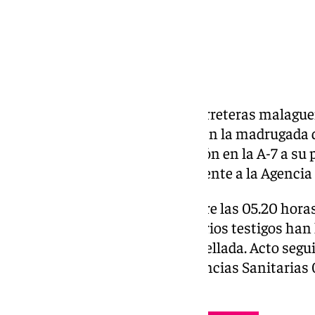
Nueva víctima mortal en las carreteras malague
mujer quien ha perdido la vida en la madrugada de
sufrir un atropello por un camión en la A-7 a su p
según informa el 112, perteneciente a la Agenci
El siniestro ha tenido lugar sobre las 05.20 horas
en sentido Marbella, cuando varios testigos han
que una mujer había sido atropellada. Acto segui
inmediato al Centro de Emergencias Sanitarias 06
Mantenimiento de Carreteras.