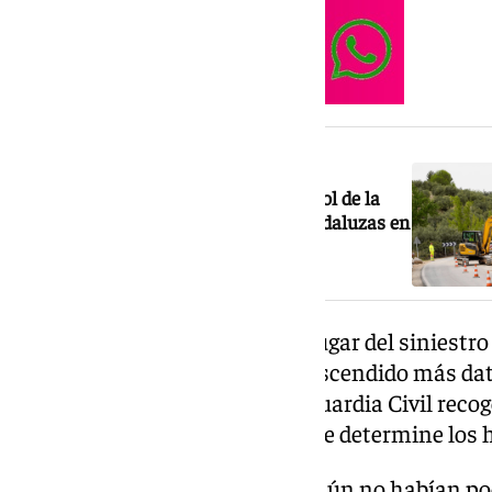
NOTICIA RELACIONADA
La DGT comienza campaña de control de la
velocidad en tramos de carreteras andaluzas en
obras
Los sanitarios desplazados al lugar del siniestr
una mujer, de la que no han trascendido más da
confirmar el fallecimiento, la Guardia Civil reco
comenzar una investigación que determine los 
A las 8.30 horas de la mañana, aún no habían pod