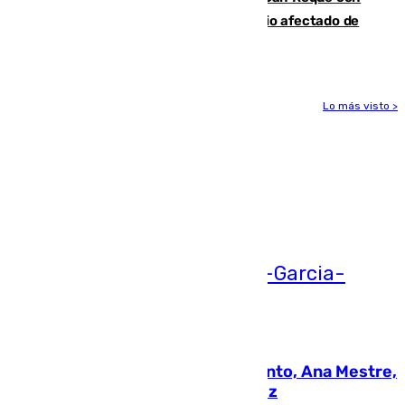
19 familias aún desalojadas y un domicilio afectado de
gravedad
Lo más visto >
Más noticias
Ver más >
05.08.2026
La nueva presidenta del Parlamento, Ana Mestre,
hace parada institucional en Cádiz