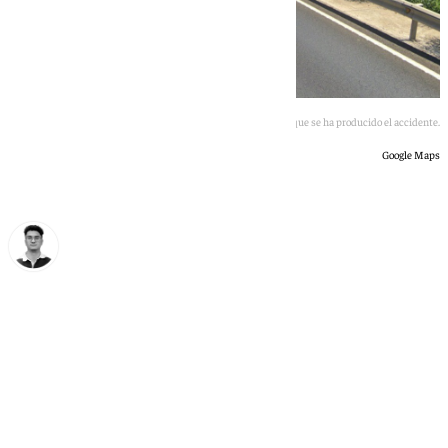
Imagen del punto kilométrico en el que se ha producido el accidente.
Google Maps
Ignacio Pérez
lunes, 6 julio 2026, 08:55
Compartir: