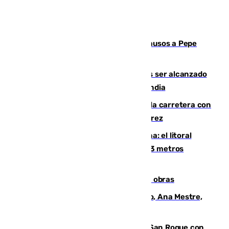
Granada despide con lágrimas y aplausos a Pepe
Habichuela
Un futbolista de 24 años muere tras ser alcanzado
por un rayo durante un partido en Tailandia
Muere un conductor tras salirse de la carretera con
su turismo en la A-480 a la altura de Jerez
Julio supera a junio en basura marina: el litoral
occidental malagueño recoge más de 33 metros
cúbicos de residuos
El Cádiz se afila ante un Granada en obras
La nueva presidenta del Parlamento, Ana Mestre,
hace parada institucional en Cádiz
Estabilizado el incendio forestal de San Roque con