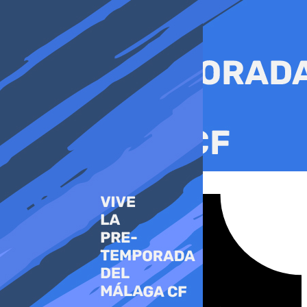
Ir
al
contenido
Tiktok