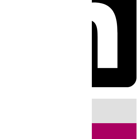
HOY
|
Fútbol
Sucesos
Cádiz
Feria de Málaga
Política