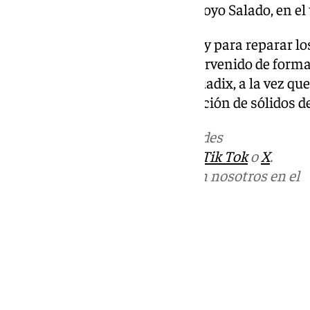
restauración de un talud del arroyo Salado, en e
Cabe recordar que tras la Dana, y para reparar l
organismo de cuenca ya ha intervenido de forma
la Rambla de Fiñana y del río Guadix, a la vez que
sedimentos de la balsa de retención de sólidos d
Más noticias de
101TV
en las redes
sociales:
Instagram
,
Facebook
,
Tik Tok
o
X
.
Puedes ponerte en contacto con nosotros en el
correo
informativos@101tv.es
Tags:
Últimas noticias