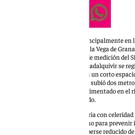
Los daños se han producido principalmente en 
en menor medida, en la zona de la Vega de Gran
precipitaciones, en los puntos de medición del
Información Hidrológica del Guadalquivir se re
en el nivel de agua y caudales en un corto espaci
Guadix donde la lámina de agua subió dos metros
fuerte aumento de caudal experimentado en el río
exclusivamente del arroyo Salado.
La intervención se hace necesaria con celeridad 
público hidráulico afectado como para prevenir
precipitaciones intensas, al haberse reducido de