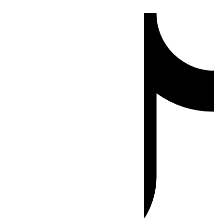
Ir
Tiktok
al
contenido