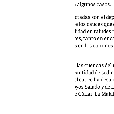
geomorfológica de los cauces en algunos casos.
Las principales afecciones detectadas son el dep
material en diferentes puntos de los cauces qu
hidráulica, problemas de estabilidad en taludes 
inestabilidad en muros existentes, tanto en e
protecciones puntuales, y daños en los caminos
la CHG.
Los trabajos se van a centrar en las cuencas del
fluvial ha depositado una gran cantidad de sed
existente, en el río Baza, donde el cauce ha desap
cuenca del río Cúllar, en los arroyos Salado y de
por los términos municipales de Cúllar, La Mala
Gabias.
TRABAJOS A REALIZAR