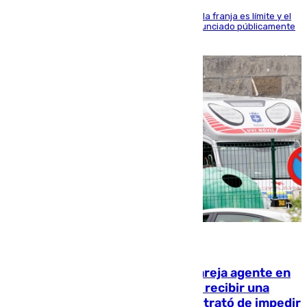
La situación con los aficionados del cuadro de la franja es límite y el
máximo mandatario del club madrileño ha denunciado públicamente
que está recibiendo amenazas de muerte
05.08.2026
Un guardia civil asesina a su expareja agente en
el cuartel de Llanes y muere tras recibir una
agresión de otro compañero que trató de impedir