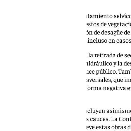
Las obras comprenden así el tratamiento selvíco
donde existe gran cantidad de restos de vegetaci
caídos, que disminuyen la sección de desagüe de 
el régimen natural de las aguas, incluso en caso
La CHG procederá igualmente a la retirada de s
alteración del dominio público hidráulico y la de
geomorfológica propia de un cauce público. Tamb
tanto longitudinales como transversales, que mo
las aguas y que han incidido de forma negativa e
extraordinaria que se produjo.
Estos trabajos de emergencia incluyen asimismo 
de las márgenes afectadas de los cauces. La Con
Guadalquivir prevé iniciar en breve estas obras 