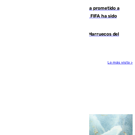
El Gobierno niega que Infantino haya prometido a
Marruecos la final del Mundial 2030: "La FIFA ha sido
tajante"
Podemos y Sumar piden expulsar a Marruecos del
Mundial de 2030 tras la crisis de Ceuta
Lo más visto >
Más noticias
Ver más >