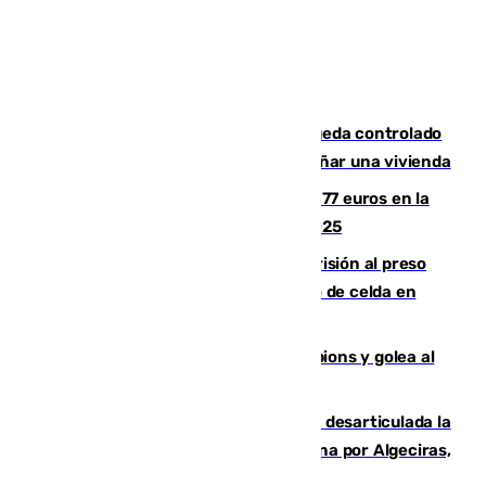
El incendio forestal de San Roque queda controlado
tras obligar a evacuar a 19 familias y dañar una vivienda
Los malagueños gastarán de media 77 euros en la
Feria de Málaga 2026, menos que en 2025
El Supremo ratifica los 17 años de prisión al preso
que mató estrangulado a su compañero de celda en
Morón
El Betis supera el examen de Champions y golea al
Arsenal en Dublín (1-3)
Golpe internacional al narcotráfico: desarticulada la
red que introdujo 21 toneladas de cocaína por Algeciras,
Málaga y Valencia