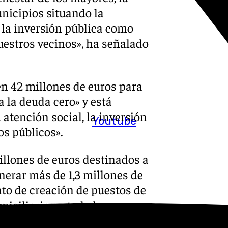
unicipios situando la
y la inversión pública como
nuestros vecinos», ha señalado
en 42 millones de euros para
a la deuda cero» y está
 atención social, la inversión
Youtube
os públicos».
llones de euros destinados a
erar más de 1,3 millones de
to de creación de puestos de
miciliaria en toda la
n provincial.