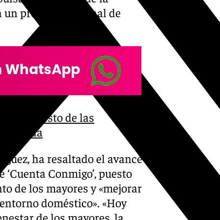
n un presupuesto final de
«presupuesto de las
sin deuda
íguez, ha resaltado el avance
e ‘Cuenta Conmigo’, puesto
o de los mayores y «mejorar
l entorno doméstico». «Hoy
nestar de los mayores, la