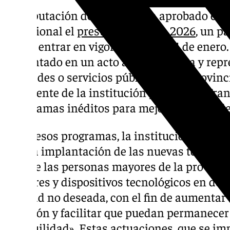
La Diputación de Granada ha aprobado est
provisional el
presupuesto para 2026
, un p
pueda entrar en vigor el próximo 1 de enero.
presentado en un acto ante la prensa y repr
entidades o servicios públicos de la provin
presidente de la institución provincial, Fra
«programas inéditos para mejorar la vida de
Entre esos programas, la institución provin
por «la implantación de las nuevas tecnolog
vida de las personas mayores de la provinci
sensores y dispositivos tecnológicos en dom
soledad no deseada, con el fin de aumentar 
atención y facilitar que puedan permanecer
tranquilidad». Estas actuaciones, que se im