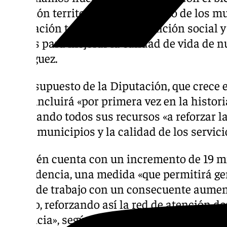
cohesión territorial y el desarrollo de los m
innovación tecnológica, la atención social 
pilares para mejorar la calidad de vida de 
Rodríguez.
El presupuesto de la Diputación, que crece 
2026, incluirá «por primera vez en la histori
destinando todos sus recursos «a reforzar la
en los municipios y la calidad de los servici
También cuenta con un incremento de 19 mi
dependencia, una medida «que permitirá gen
horas de trabajo con un consecuente aumen
trabajo, reforzando así la red de atención do
provincia», según ha destacado la institució