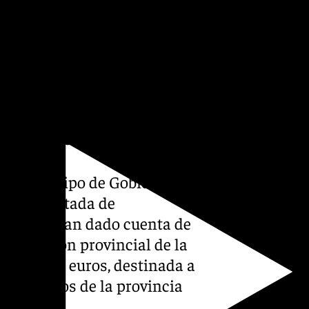
llones de euros adicionales
, una apuesta por mejorar
s locales y equipamientos
eblos granadinos».
 digital
oz del Equipo de Gobierno de
 a la diputada de
 la Rica, han dado cuenta de
institución provincial de la
1.204.000 euros, destinada a
 municipios de la provincia