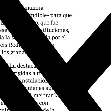
e lunes de manera
aso «imprescindible» para que
 El presupuesto, que fue
esentantes de instituciones,
cia la semana pasada por el
ncis Rodríguez, incluye
 los granadinos».
cial ha destacado la apuesta
ías dirigidas a mejorar la
a con la instalación de
icilios de quienes sufren
su seguridad, mejorar la
 en sus hogares con
pulsarán a través de la