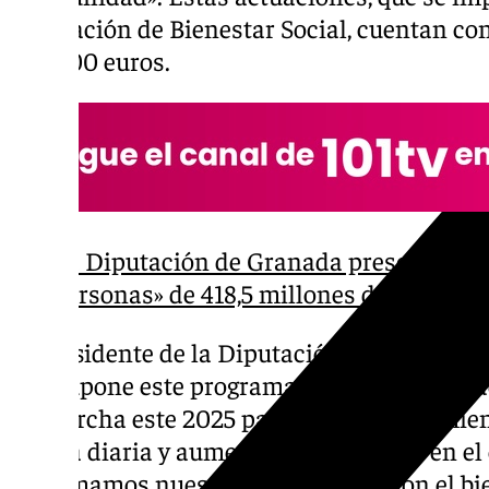
Delegación de Bienestar Social, cuentan co
730.000 euros.
La Diputación de Granada presenta su 
personas» de 418,5 millones de euros y 
El presidente de la Diputación, Francis Rodr
que supone este programa, que se suma al d
en marcha este 2025 para el acompañamient
la vida diaria y aumentar la seguridad en e
reafirmamos nuestro compromiso con el bie