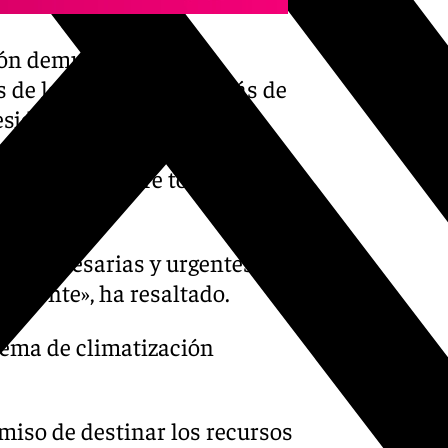
ón demuestra «el
 de la provincia», además de
esidencia, que atiende a
arantizarles unas
a óptima», sobre todo en
nes necesarias y urgentes,
iciente», ha resaltado.
tema de climatización
miso de destinar los recursos