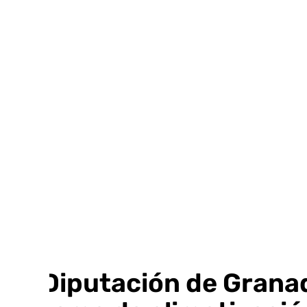
Ir
al
contenido
La Diputación de Grana