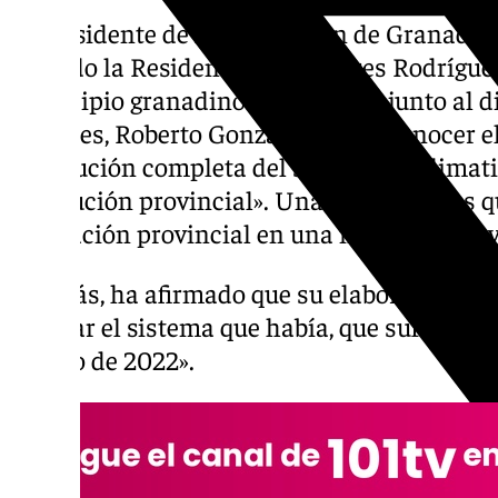
El presidente de la Diputación de Granada,
visitado la Residencia de Mayores Rodríguez
municipio granadino de
Huéscar
, junto al 
Mayores, Roberto González, para «conocer el
sustitución completa del sistema de climati
institución provincial». Unas obras en las 
diputación provincial en una nota, se ha inv
Además, ha afirmado que su elaboración «re
renovar el sistema que había, que sufrió una
verano de 2022».