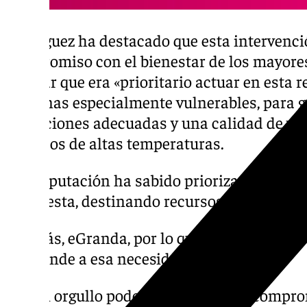
Rodríguez ha destacado que esta intervenci
compromiso con el bienestar de los mayores
afirmar que era «prioritario actuar en esta r
personas especialmente vulnerables, para g
condiciones adecuadas y una calidad de vid
periodos de altas temperaturas.
«La Diputación ha sabido priorizar inversio
como esta, destinando recursos de manera ef
Además, eGranda, por lo que este nuevo sis
«responde a esa necesidad básica».
«Es un orgullo poder cumplir con el compro