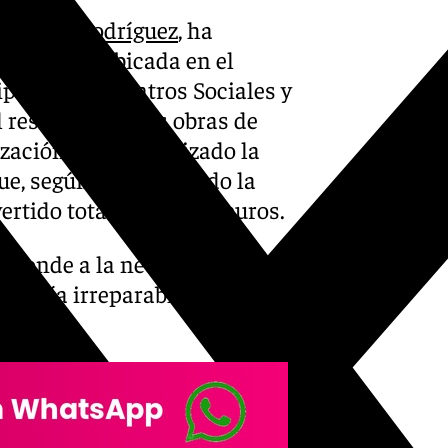
Francis Rodríguez
, ha
 Penalva, ubicada en el
diputado de Centros Sociales y
 resultado de las obras de
zación que ha realizado la
que, según ha informado la
ertido total de 319.343 euros.
sponde a la necesidad de
 avería irreparable en el