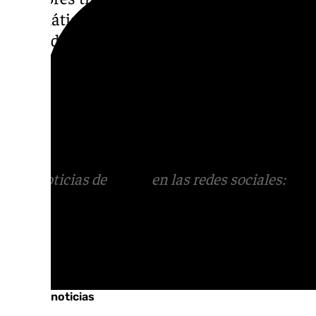
automáticamente el caudal de refrigerante 
necesidades térmicas de cada espacio», así 
granadina.
Además, la renovación ha incluido una unid
para la gestión integral del sistema, «facil
autorizado y optimizando el confort de los r
Más noticias de
101TV
en las redes sociales:
Ins
correo
informativos@101tv.es
Tags:
Últimas noticias