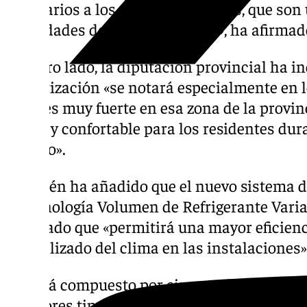
necesarios a los Servicios Sociales, que son
prioridades de esta institución», ha afirmad
Por otro lado, la diputación provincial ha i
climatización «se notará especialmente en 
calor es muy fuerte en esa zona de la provin
fresco y confortable para los residentes du
del año».
También ha añadido que el nuevo sistema d
la tecnología Volumen de Refrigerante Varia
avanzado que «permitirá una mayor eficienc
centralizado del clima en las instalaciones»
«Estará compuesto por cinco unidades exter
interiores tipo cassette de techo, cubrirá las