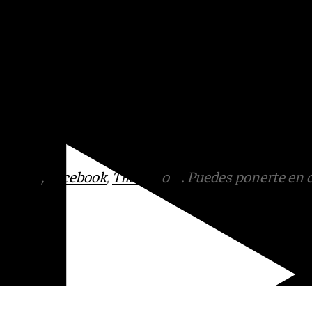
en función de las
lo ha detallado la diputación
ad de control centralizado
itando su manejo al personal
esidentes».
tagram
,
Facebook
,
Tik Tok
o
X
. Puedes ponerte en 