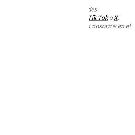
Más noticias de
101TV
en las redes
sociales:
Instagram
,
Facebook
,
Tik Tok
o
X
.
Puedes ponerte en contacto con nosotros en el
correo
informativos@101tv.es
Tags:
Últimas noticias