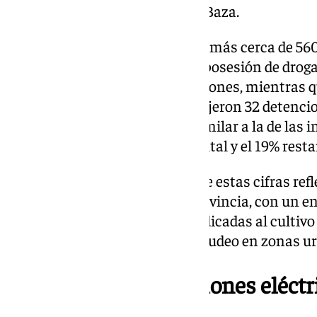
confiscó en Granada y el 3% en Baza.
La Policía Nacional tramitó además cerca de 56
sancionadores por consumo o posesión de drogas
concentró el 66% de estas sanciones, mientras 
restante. En conjunto, se produjeron 32 detencion
drogas, con una distribución similar a la de las i
arrestos se realizaron en la capital y el 19% rest
Fuentes policiales subrayan que estas cifras refl
operativo desarrollado en la provincia, con un e
desmantelamiento de redes dedicadas al cultivo
en la detección de focos de menudeo en zonas u
Viviendas con conexiones eléctri