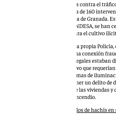
Paralelamente a las operaciones contra el tráfico
ha desarrollado en octubre cerca de 160 interve
de fluido eléctrico en la provincia de Granada. E
colaboración con técnicos de ENDESA, se han c
viviendas y locales utilizados para el cultivo ilí
Según los datos facilitados por la propia Policía,
inspeccionados presentaban una conexión fraudu
muchos casos, los enganches ilegales estaban 
instalaciones de cultivo intensivo que requería
para el mantenimiento de sistemas de iluminación
de conexiones, además de suponer un delito de 
grave riesgo para la seguridad de las viviendas y 
sobrecargas y posibilidades de incendio.
Detenido con más de 325 kilos de hachís en 