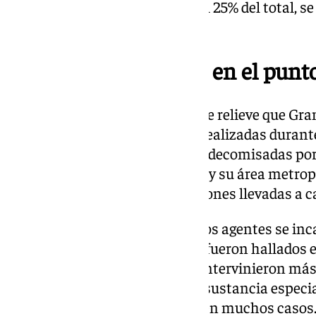
actuaciones, que representan el 25% del total, se
de Motril.
La capital granadina, en el punt
El balance de resultados pone de relieve que G
el grueso de las incautaciones realizadas durant
de 7.700 plantas de marihuana decomisadas por l
fueron localizadas en la capital y su área metro
restante corresponde a actuaciones llevadas a c
En cuanto a otras sustancias, los agentes se i
de cocaína, de los cuales el 77% fueron hallados 
localidad de Baza. También se intervinieron más
diseño o de síntesis, un tipo de sustancia especi
pureza y efectos desconocidos en muchos casos. 