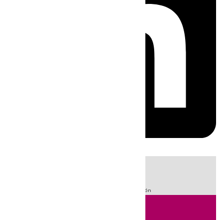
HOY
|
Fútbol
Sucesos
LaLiga
Guardia Civil
Primera División