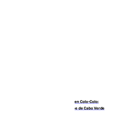
Vozinha, recibido como una estrella en Colo-Colo:
casi 30.000 aficionados arropan al héroe de Cabo Verde