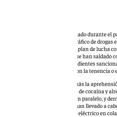
La Policía Nacional ha desarrollado durante el 
de ocho operaciones contra el tráfico de drogas 
Baza y Motril, en el marco de su plan de lucha co
gran escala. Estas actuaciones se han saldado c
la apertura de cerca de 560 expedientes sancion
administrativas relacionadas con la tenencia o 
El balance policial incluye además la aprehensi
marihuana, más de 300 gramos de cocaína y alr
drogas de diseño o de síntesis. En paralelo, y de
complementarias, los agentes han llevado a cab
contra la defraudación de fluido eléctrico en co