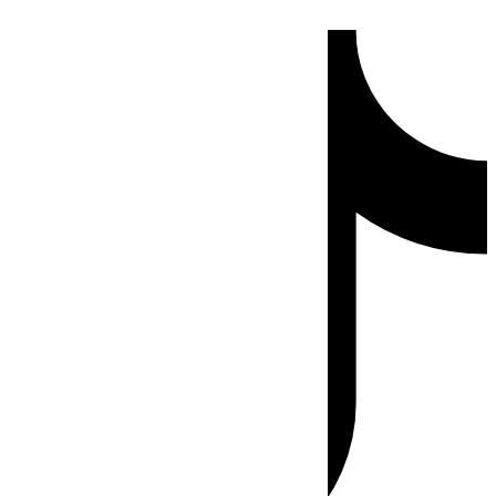
Ir
Tiktok
al
contenido