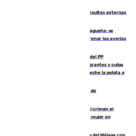
en su presentación
Vithas Málaga crece en cirugías, consultas externas
y altas en el primer semestre de 2026
Mejoras del agua en la Axarquía malagueña: se
sustituye una tubería de 50 años para frenar las averías
de agua en El Borge y Almáchar
Bendodo asegura que los gobiernos del PP
"cumplirán la ley" sobre los menores migrantes y culpa
al Gobierno por "inestabilidad": "Que no eche la pelota a
las comunidades"
Una ONG malagueña ganará un año de
comunicación gratuita con Apecom
Confiesa en un diario ser el autor del crimen el
hombre en prisión por asesinato de una mujer en
Benahavís
Juanpe vuelve a los entrenamientos del Málaga con