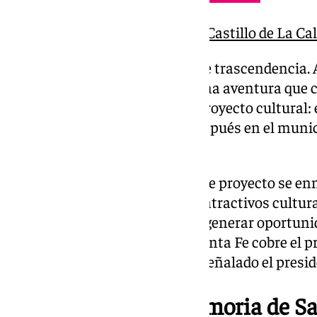
La primera gran noche del Castillo de La Ca
«Santa Fe nació con vocación de trascendencia. 
Capitulaciones, aquí empezó una aventura que ca
eso, este museo no es solo un proyecto cultural:
puede marcar un antes y un después en el munic
presidente de la Diputación.
Rodríguez ha subrayado que este proyecto se enm
Diputación para «abrir nuevos atractivos cultura
inmuebles, ponerlos en valor y generar oportunid
municipios». «Queremos que Santa Fe cobre el
motor cultural y turístico», ha señalado el presid
Mantener viva la memoria de Sa