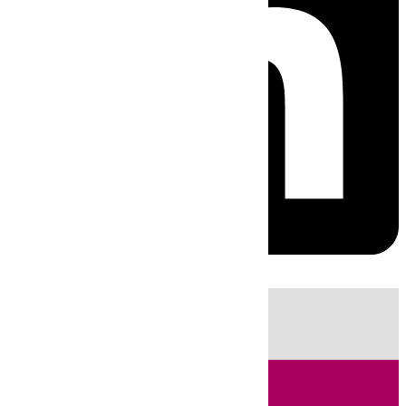
HOY
|
Fútbol
Sucesos
Primera División
Ciencia
Incendios