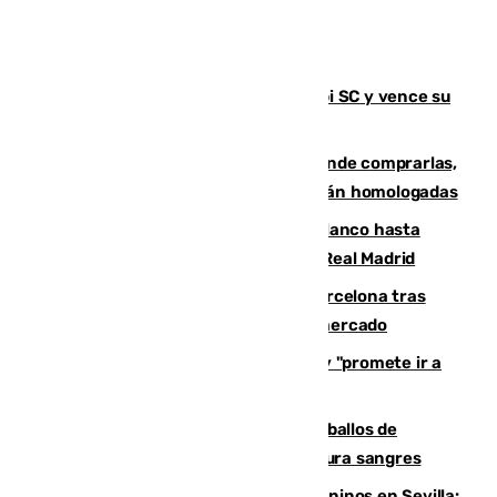
El Málaga es muy superior al Al-Arabi SC y vence su
primer encuentro de pretemporada
Gafas para el eclipse solar 2026: dónde comprarlas,
dónde conseguirlas y cómo saber si están homologadas
Vinícius Júnior seguirá vestido de blanco hasta
2032 tras cerrar su renovación con el Real Madrid
Rodrigo negocia su fichaje por el Barcelona tras
romper con el Madrid y revoluciona el mercado
El Rey traslada a Vivas su respaldo y "promete ir a
Ceuta" después de la crisis migratoria
El primer ciclo de las carreras de caballos de
Sanlúcar arranca este sábado con 27 pura sangres
Continúan los cierres de parques caninos en Sevilla: