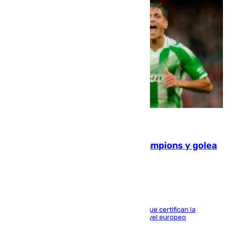
06.08.2026
El Betis supera el examen de Champions y golea
al Arsenal en Dublín (1-3)
Riquelme, Deossa y Fornals firman los tantos que certifican la
superioridad bética ante un rival de máximo nivel europeo