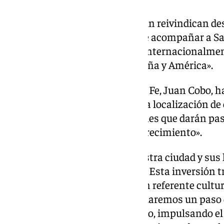
La Diputación de Granada, según reivindican des
«reafirma así su compromiso de acompañar a Sa
viva su memoria y proyectarla internacionalmen
historia compartida entre España y América».
Por su parte, el alcalde de Santa Fe, Juan Cobo, 
de la Diputación de Granada a la localización d
se traduce en «nuevas inversiones que darán pas
oportunidades de desarrollo y crecimiento».
«La relevancia histórica de nuestra ciudad y sus
América merecen ser contados. Esta inversión tr
y posicionará la ciudad como un referente cultur
Con el apoyo de la Diputación, daremos un paso 
en valor nuestro legado histórico, impulsando el 