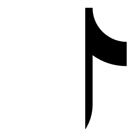
Ir
Tiktok
al
contenido