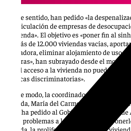
En este sentido, han pedido «la despenaliza
desarticulación de empresas de desocupació
la vivienda». El objetivo es «poner fin al 
hay más de 12.000 viviendas vacías, aportar
trabajadora, eliminar alojamiento de uso tur
hoteleras», han subrayado desde el movimi
que «el acceso a la vivienda no puede somet
prácticas discriminatorias».
De este modo, la coordinadora provincial d
Granada, María del Carmen Pérez, ha partic
la que ha pedido al Gobierno de la Junta de
graves problemas a los que tiene que poner
vivienda, la proliferación de usos de viviend