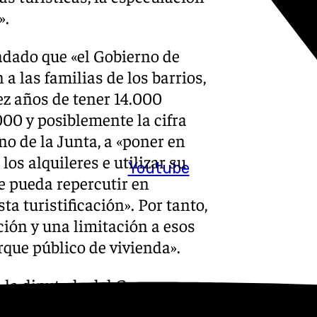
».
dado que «el Gobierno de
a las familias de los barrios,
ez años de tener 14.000
00 y posiblemente la cifra
no de la Junta, a «poner en
los alquileres e utilizar su
Youtube
e pueda repercutir en
ta turistificación». Por tanto,
ión y una limitación a esos
arque público de vivienda».
n la diputada del Grupo
án, que ha señalado que «la