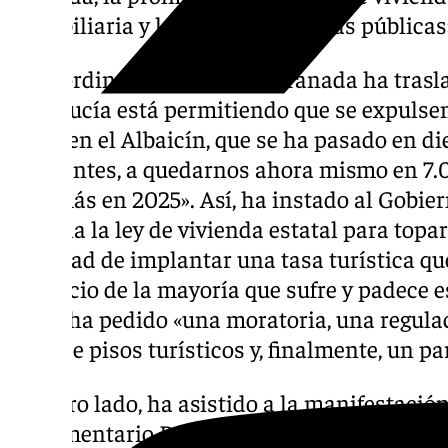
inmobiliaria y la falta de viviendas públicas
La coordinadora de
IU
en Granada ha trasla
Andalucía está permitiendo que se expulsen 
como en el Albaicín, que se ha pasado en di
habitantes, a quedarnos ahora mismo en 7.0
baje más en 2025». Así, ha instado al Gobier
marcha la ley de vivienda estatal para topar 
potestad de implantar una tasa turística qu
beneficio de la mayoría que sufre y padece es
Pérez ha pedido «una moratoria, una regulac
usos de pisos turísticos y, finalmente, un p
Por otro lado, ha asistido a la manifestació
Parlamentario Por Andalucía, Alejandra Dur