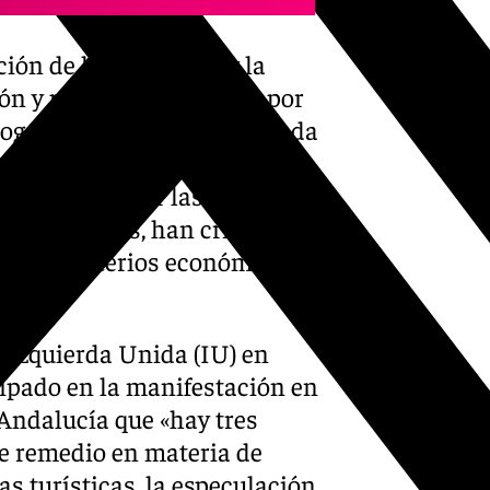
ción de la ocupación y la
n y poner fin a la lucha por
sinhogarismo porque en Granada
 recursos a la clase
ístico y limitar las plazas
ento. Además, han criticado
erse a criterios económico y
e Izquierda Unida (IU) en
ipado en la manifestación en
 Andalucía que «hay tres
le remedio en materia de
as turísticas, la especulación