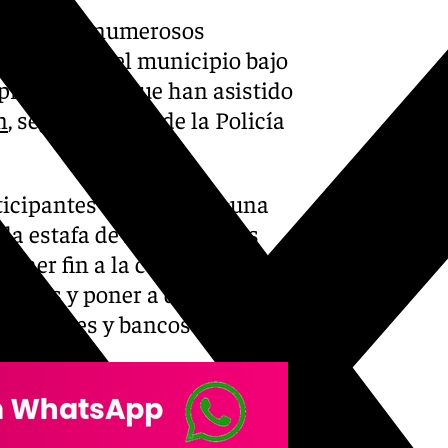
rmado por numerosos
e sábado en el municipio bajo
 protesta a la que han asistido
n
, según fuentes de la Policía
rticipantes han pedido «una
la estafa de los alquileres
oner fin a la compra con
hucios y poner a disposición
os buitres y bancos».