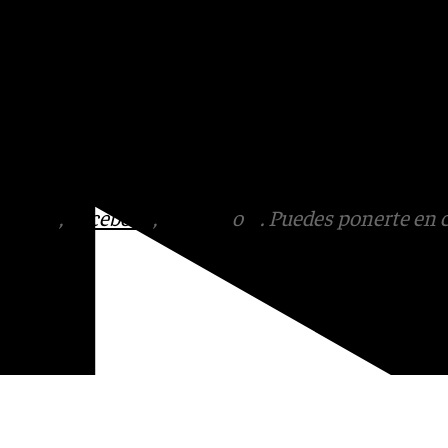
 es especialmente
l Albaicín, Realejo y
y masificado». Durán ha
ta de Andalucía como el
tán expulsando a la gente de
tagram
,
Facebook
,
Tik Tok
o
X
. Puedes ponerte en 