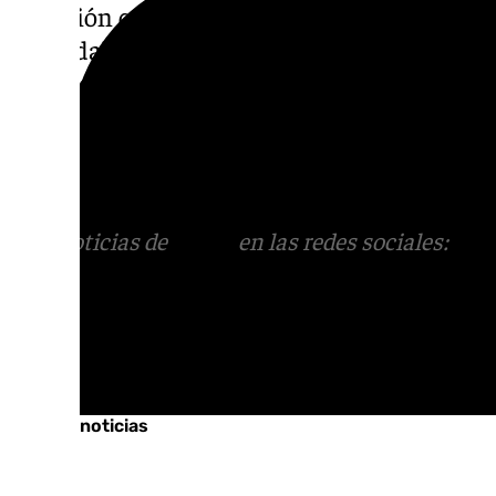
situación que estamos viviendo en Granada
escandalosa en los barrios históricos como e
Granada Centro, con un turismo demoledor 
declarado que «tanto el Gobierno de la Jun
Ayuntamiento de Granada, ambos del PP, es
sus barrios y quitándole la identidad».
Más noticias de
101TV
en las redes sociales:
Ins
correo
informativos@101tv.es
Tags:
Últimas noticias