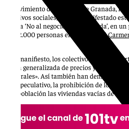
El Movimiento de Vivienda de Granada, fo
colectivos sociales, se han manifestado est
el lema ‘No al negocio de la vivienda’, en un
unas 2.000 personas en la
Plaza del Carme
Local.
En el manifiesto, los colectivos sociales pa
bajada generalizada de precios y acabar con 
temporales». Así también han demandado «p
uso especulativo, la prohibición de los desa
de la población las viviendas vacías de fond