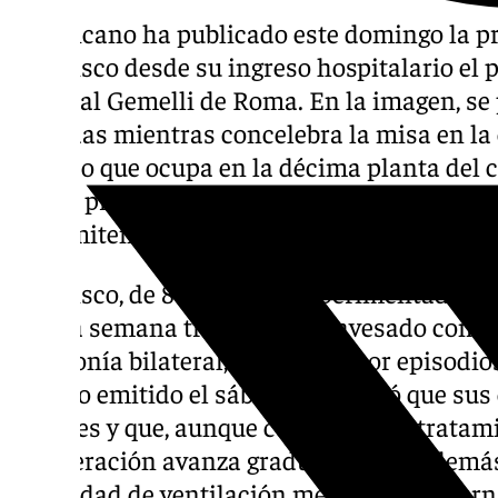
El Vaticano ha publicado este domingo la pr
Francisco desde su ingreso hospitalario el p
hospital Gemelli de Roma. En la imagen, se 
espaldas mientras concelebra la misa en la
privado que ocupa en la décima planta del c
que se pretende reflejar la cierta mejoría en
transmiten en los partes médicos y los cuad
Francisco, de 88 años, ha experimentado una
última semana tras haber atravesado compl
neumonía bilateral, agravadas por episodio
médico emitido el sábado confirmó que sus 
estables y que, aunque continúa con tratami
recuperación avanza gradualmente. Además,
necesidad de ventilación mecánica nocturna