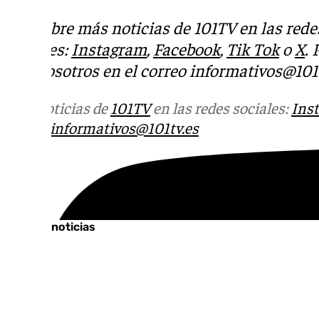
Descubre más noticias de 101TV en las rede
sociales:
Instagram
,
Facebook
,
Tik Tok
o
X
.
con nosotros en el correo
informativos@101t
Más noticias de
101TV
en las redes sociales:
Ins
correo
informativos@101tv.es
Tags:
Últimas noticias