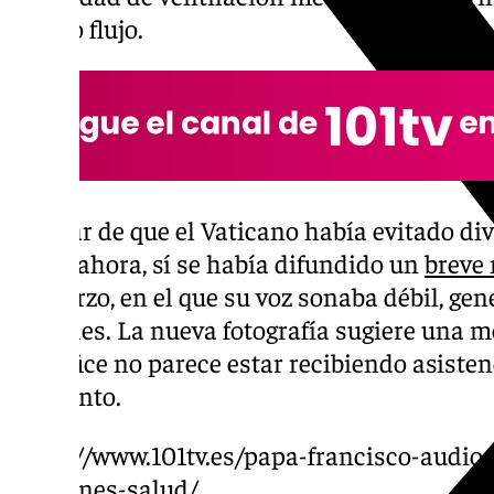
de alto flujo.
A pesar de que el Vaticano había evitado di
hasta ahora, sí se había difundido un
breve
de marzo, en el que su voz sonaba débil, g
los fieles. La nueva fotografía sugiere una me
Pontífice no parece estar recibiendo asisten
momento.
https://www.101tv.es/papa-francisco-audio-
oraciones-salud/