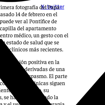
imera fotografía del Papa
X-twitter
asado 14 de febrero en el
puede ver al Pontífice de
 capilla del apartamento
entro médico, un gesto con el
 su estado de salud que se
ros clínicos más recientes.
 evolución positiva en la
icaciones derivadas de una
s de broncoespasmo. El parte
condiciones clínicas siguen
ento hospitalario, su
 se ha ido reduciendo la
 y el uso de oxigenoterapia