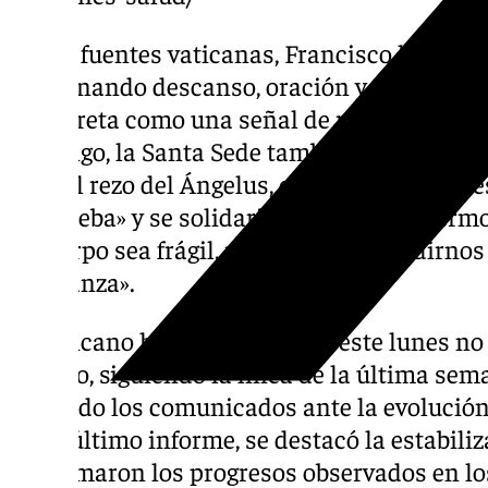
Según fuentes vaticanas, Francisco ha pasa
combinando descanso, oración y algo de tra
interpreta como una señal de recuperación.
domingo, la Santa Sede también divulgó un 
para el rezo del Ángelus, en el que expresó 
de prueba» y se solidarizó con otros enfer
el cuerpo sea frágil, nada puede impedirnos 
esperanza».
El Vaticano ha informado que este lunes no
médico, siguiendo la línea de la última sem
reducido los comunicados ante la evolución
En el último informe, se destacó la estabili
confirmaron los progresos observados en lo