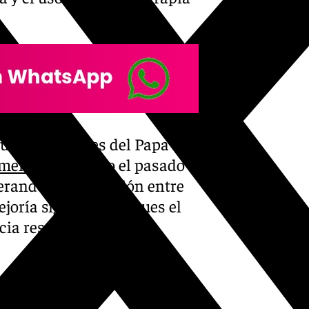
vulgar imágenes del Papa
 mensaje grabado
el pasado 6
enerando preocupación entre
joría significativa, pues el
cia respiratoria en ese
hospital-agredecer-