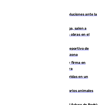
Más de 15.000 ceutíes claman por soluciones ante la
crisis migratoria
Los vecinos de Pedregalejo en Málaga, salen a
protestar en contra del resultado de las obras en el
paseo marítimo
Un incendio en un local del puerto deportivo de
Fuengirola genera una gran susto en la zona
Daniel Mérida derriba a Griekspoor y firma en
Montreal el mejor resultado de su carrera
Dos personas mueren y tres son heridas en un
accidente de tráfico en Utrera
Estudiarán el comportamiento de varios animales
durante el eclipse
Maresca evita pronunciarse sobre el futuro de Rodri: