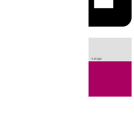
HOY
|
Incendios
Sucesos
Crisis Migratoria en Ceuta
Fútbol
LaLiga
Andalucía