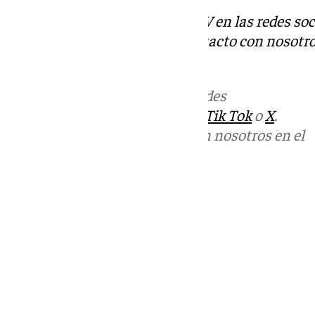
Descubre más noticias de 101TV en las redes soc
Tok
o
X
. Puedes ponerte en contacto con nosotro
informativos@101tv.es
Más noticias de
101TV
en las redes
sociales:
Instagram
,
Facebook
,
Tik Tok
o
X
.
Puedes ponerte en contacto con nosotros en el
correo
informativos@101tv.es
Tags:
Últimas noticias