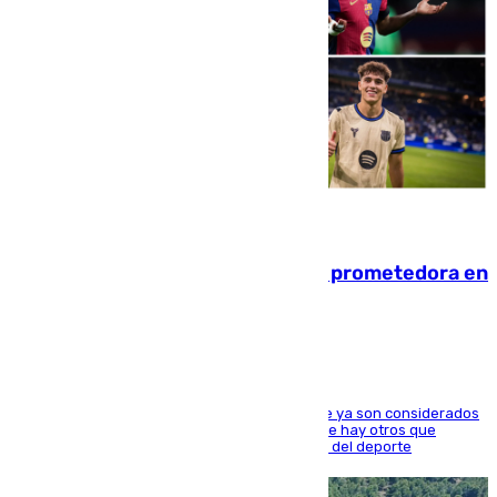
09.08.2026
El año 2007, una generación muy prometedora en
el mundo del fútbol
Hay varios jugadores de la nueva 'camada' que ya son considerados
estrellas como Lamine Yamal o Cubarsí, aunque hay otros que
apuntan a que podrán llegar marcar la historia del deporte