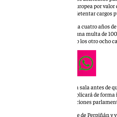
desviaron fondos de la Unión Europea por valor d
supone su inhabilitación para detentar cargos p
La condena de Le Pen contempla cuatro años de pr
cumplir bajo libertad vigilada-, una multa de 10
inhabilitación. Del mismo modo los otro ocho c
La líder de AN ha abandonado la sala antes de que
sentencia al completo, que se aplicará de forma 
impedirá presentarse a las elecciones parlamen
Otro de los implicados, el alcalde de Perpiñán y