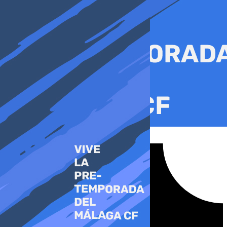
Ir
al
contenido
Tiktok