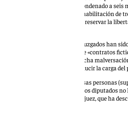
Nacional, Louis Aliot, ha sido condenado a seis
multa de 18.000 euros y una inhabilitación de tr
de manera inmediata a fin de «preservar la liberta
votaron.
Asimismo, los doce asistentes juzgados han sido
recibido estos fondos a través de «contratos ficti
del tribunal, ha detallado que dicha malversació
de onces años» con el fin de «reducir la carga del 
«Se ha comprobado que todas esas personas (su
realidad para el partido» y que «los diputados 
ninguna tarea», ha explicado la juez, que ha des
en la sentencia.
Vox apoya a Le Pen