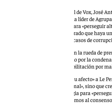
En España, el portavoz nacional de Vox, José An
la condena por malversación a la líder de Agrup
forma parte de una estrategia para «perseguir alt
Unión Europea (UE) y ha censurado que haya una
instituciones europeas con los casos de corrupc
Así lo ha expresado este lunes en la rueda de pr
Acción Política al ser preguntado por la condena 
ellos en firme, y a cinco de inhabilitación por m
Fúster ha querido enviar «todo su afecto» a Le P
ningún lado que haya causado mal», sino que cree
enmarca dentro de una estrategia para «perseguir
dentro de la Unión Europea. «Vemos al consenso
ironizado.