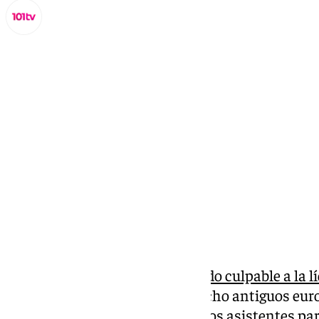
Miguel Alfonso
lunes, 31 marzo 2025, 17:07
Compartir:
Un tribunal de París ha
declarado culpable a la 
(AN), Marine Le Pen,
y a otros ocho antiguos eur
malversación, en el caso de falsos asistentes pa