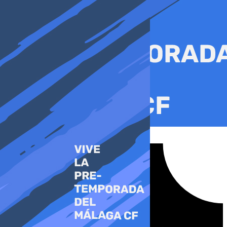
Ir
al
contenido
Tiktok