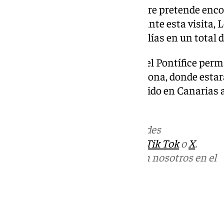
pastoral con la que el Santo Padre pretende enc
todos y dialogar con todos. Durante esta visita, 
y pronunciará discursos y homilías en un total d
En la capital española, Madrid, el Pontífice perma
Posteriormente viajará a Barcelona, donde estará
Finalmente, concluirá su recorrido en Canarias a
junio
Más noticias de
101TV
en las redes
sociales:
Instagram
,
Facebook
,
Tik Tok
o
X
.
Puedes ponerte en contacto con nosotros en el
correo
informativos@101tv.es
Tags:
Últimas noticias