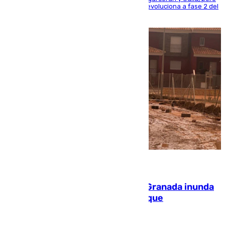
centrando todo el empeño en el de Culla, que evoluciona a fase 2 del
PEIF
08.08.2026
Una tormenta en la provincia de Granada inunda
las calles de Puebla de Don Fadrique