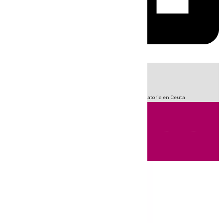
HOY
|
Sucesos
Fútbol
LaLiga
Primera División
Crisis Migratoria en Ceuta
Andalucía