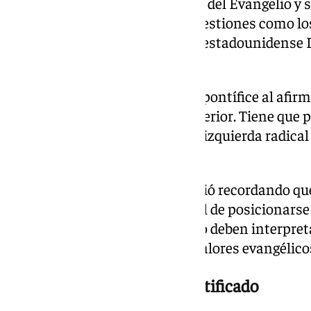
Siempre apoyado en el mensaje del Evangelio y 
XIV ha alzado la voz frente a cuestiones como l
ante las críticas del presidente estadounidens
diversos expertos.
Trump criticó públicamente al pontífice al afirma
crimen y terrible en política exterior. Tiene que p
común, dejar de complacer a la izquierda radical
papa, no un político».
Sin embargo, León XIV respondió recordando que 
Iglesia tiene la obligación moral de posicionarse 
insistió en que sus mensajes no deben interpre
sino como una defensa de los valores evangélico
La paz, eje central de su pontificado