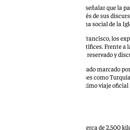
Diversos teólogos coinciden en señalar que la paz
central de su pontificado. A través de sus discur
recuperado con fuerza la doctrina social de la Igl
Respecto a las diferencias con Francisco, los e
el estilo personal de ambos pontífices. Frente a 
Prevost mantiene un perfil más reservado y disc
Este primer año también ha estado marcado po
internacional, con visitas a países como Turquí
crece la expectación por su próximo viaje oficia
junio.
Su viaje a España, a punto
La agenda del viaje contempla cerca de 2.500 kil