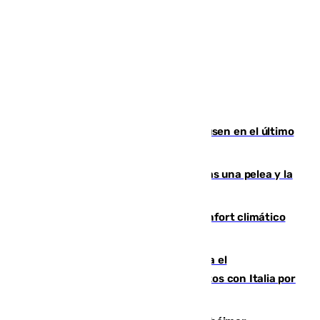
El Sevilla se desinfla ante el Leverkusen en el último
ensayo (1-2)
Tensión en la prisión de Alhaurín tras una pelea y la
incautación de un punzón
Málaga contabiliza 148 zonas de confort climático
para enfrentar las altas temperaturas
Marlaska notifica a la Unión Europea el
restablecimiento de controles fronterizos con Italia por
vía aérea y marítima