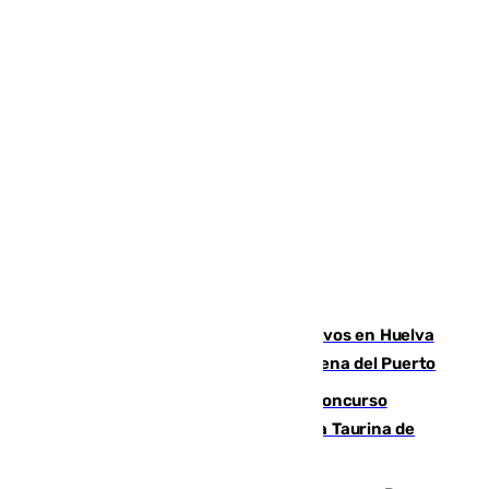
El Infoca mantiene más de 30 efectivos en Huelva
por el quinto incendio en 15 días en Lucena del Puerto
La adrenalina y las acrobacias del Concurso
Nacional de Recortadores abren la Feria Taurina de
Málaga