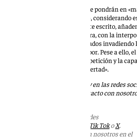
Desde el Comité aseguran que se pondrán en «man
todo lo dicho hasta el momento, considerando
gravedad. Además, mediante este escrito, añade
que un club actúe de esta manera, con la interpos
contratación de detectives privados invadiendo l
y tratando de condicionar su labor. Pese a ello, 
rotunda la integridad de la competición y la capa
actuar con el máximo rigor y libertad».
Descubre más noticias de 101Tv en las redes soc
Tok
o
X
. Puedes ponerte en contacto con nosotro
informativos@101tv.es
.
Más noticias de
101TV
en las redes
sociales:
Instagram
,
Facebook
,
Tik Tok
o
X
.
Puedes ponerte en contacto con nosotros en el