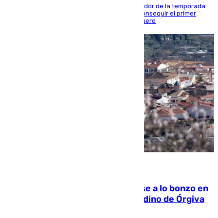
El conjunto de Juanfran Funes afronta el ecuador de la temporada
contra el cuadro catarí, en el que intentarán conseguir el primer
triunfo de los amistosos previo al arranque liguero
05.08.2026
Muere un indigente tras quemarse a lo bonzo en
una bañera en el municipio granadino de Órgiva