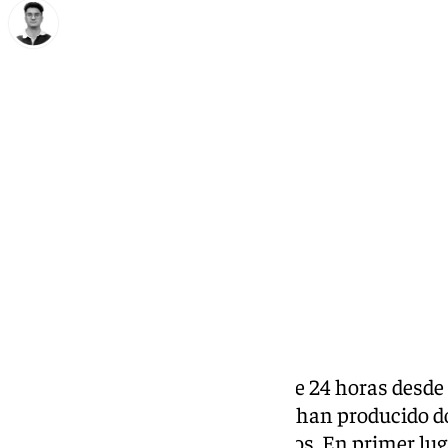
Ignacio Pérez
miércoles, 11 diciembre 2024, 19:52
Compartir:
Apenas han pasado poco más de 24 horas desde l
Gimnàstic de Tarragona y ya se han producido d
parte de los principales afectados. En primer luga