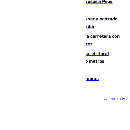
Granada despide con lágrimas y aplausos a Pepe
Habichuela
Un futbolista de 24 años muere tras ser alcanzado
por un rayo durante un partido en Tailandia
Muere un conductor tras salirse de la carretera con
su turismo en la A-480 a la altura de Jerez
Julio supera a junio en basura marina: el litoral
occidental malagueño recoge más de 33 metros
cúbicos de residuos
El Cádiz se afila ante un Granada en obras
Lo más visto >
Más noticias