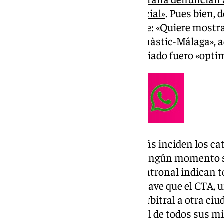
«falsificación de documento oficial»
. Pues bien, 
duro comunicado de lo siguiente: «Quiere mostra
equipo arbitral del partido Gimnàstic-Málaga», 
decisiones tomadas por el colegiado fuero «opti
Uno de los puntos en los que más inciden los cat
acta, donde entienden que en ningún momento se
árbitro. Sin embargo, desde la patronal indican t
violencia y crispación fue tan grave que el CTA, un
obligado a movilizar al equipo arbitral a otra ciu
garantizar la seguridad personal de todos sus m