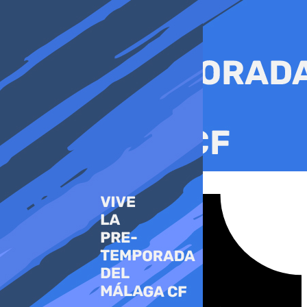
Ir
al
contenido
Tiktok