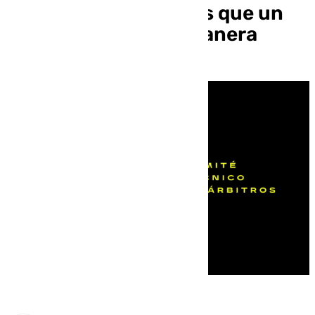
Nàstic: «Lamentamos que un
club actúe de esta manera