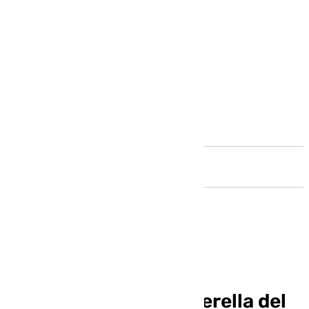
Andalucía
El CTA responde con
contundencia a la querella del