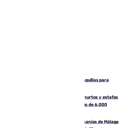
El mercado de Jerez refrigera sus taquillas para
facilitar las compras a sus visitantes
Detenida una pareja por presuntos hurtos y estafas
en Málaga tras ser descubiertos con más de 6.000
euros
Retrasos y cancelaciones en el Cercanías de Málaga