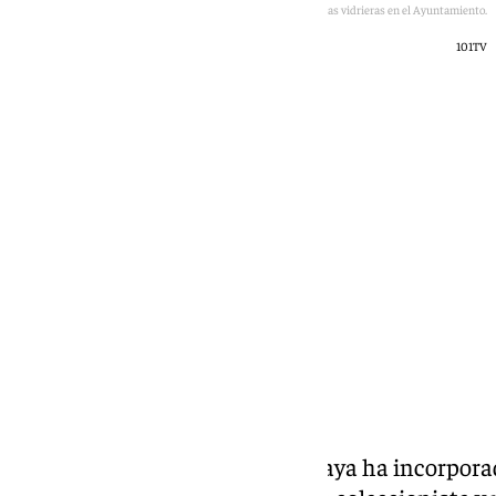
Imagen del acto de entrega de las vidrieras en el Ayuntamiento.
101TV
101 TV
jueves, 18 junio 2026, 10:03
Compartir:
El Ayuntamiento de Macharaviaya ha incorporad