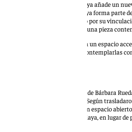
Con esta donación, Macharaviaya añade un nuevo
a un conjunto patrimonial que ya forma parte de
cultural. El municipio, conocido por su vinculaci
patrimonio histórico, suma así una pieza conte
Las obras quedarán ubicadas en un espacio accesi
que cualquier visitante pueda contemplarlas como
municipio.
La respuesta de la familia
Por parte de los representantes de Bárbara Rueda
destino elegido para las piezas. Según traslada
las vidrieras permanezcan en un espacio abierto
en la vida cultural de Macharaviaya, en lugar de
a un almacén.