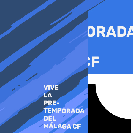
Ir
al
contenido
Tiktok