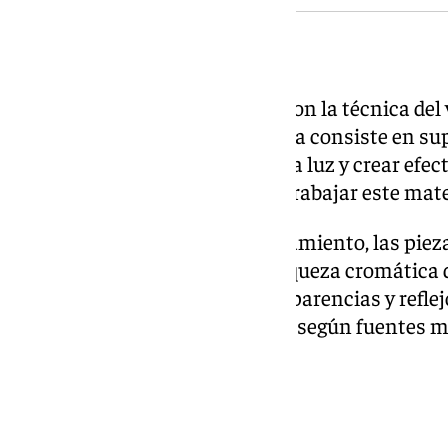
Las obras donadas
Las vidrieras están realizadas con la técnica del 
tonalidades de azul. Esta técnica consiste en su
color, lo que permite jugar con la luz y crear ef
habituales en otras formas de trabajar este mate
Según describe el propio Ayuntamiento, las piez
tratamiento de la luz y por la riqueza cromática
combinación de matices, transparencias y refle
profundidad y movimiento que, según fuentes mu
una notable fuerza expresiva.
Valor para el municipio