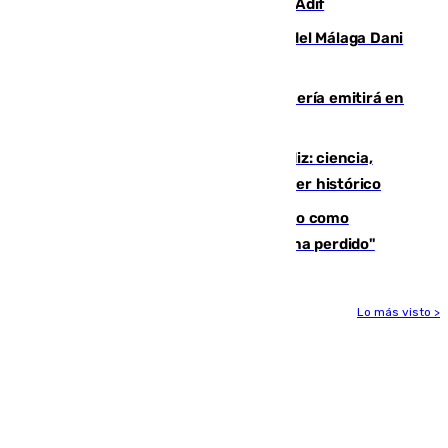
por una avería en la infraestructura de Adif
Isco, la nueva mascota del jugador del Málaga Dani
Lorenzo
El observatorio de Calar Alto de Almería emitirá en
directo el eclipse solar del 12 de agosto
El «Trío de Eclipses» arranca en Cádiz: ciencia,
naturaleza y seguridad ante un atardecer histórico
Noruega pide la dimisión de Infantino como
presidente de la FIFA: "La confianza se ha perdido"
Lo más visto >
Más noticias
Ver más >