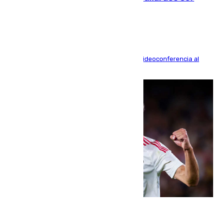
acusación particular
La mayoría de las comparecencias serán por videoconferencia al
residir los familiares fuera de España
07.08.2026