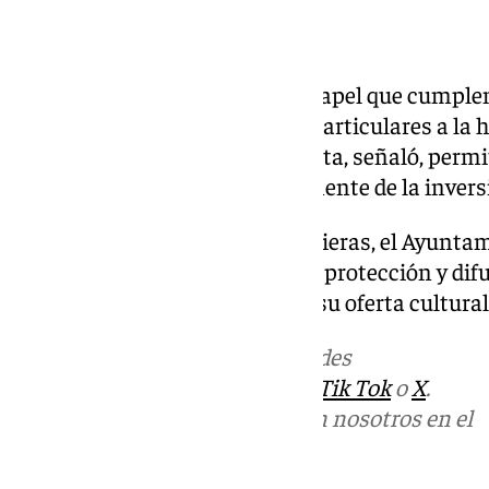
Patrimonio y colaboración
El alcalde subrayó, además, el papel que cumple
entre instituciones públicas y particulares a la h
ciudadanía. Iniciativas como esta, señaló, permi
crezca sin depender exclusivamente de la invers
Con la incorporación de las vidrieras, el Ayunt
reafirma su compromiso con la protección y dif
sumando un nuevo atractivo a su oferta cultural 
Más noticias de
101TV
en las redes
sociales:
Instagram
,
Facebook
,
Tik Tok
o
X
.
Puedes ponerte en contacto con nosotros en el
correo
informativos@101tv.es