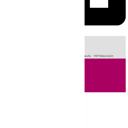
HOY
|
Fútbol
Primera División
LaLiga
Crisis Migratoria en Ceuta
101 Televisión
Andalucía