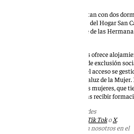
Las nuevas viviendas, que cuentan con dos dormi
están situadas a solo 50 metros del Hogar San Car
continuidad del apoyo por parte de las Hermanas
sociales.
Desde 2021, El Hogar San Carlos ofrece alojamie
gestantes o con hijos en riesgo de exclusión soc
mujeres y hasta diez menores, el acceso se gesti
como Cáritas y el Instituto Andaluz de la Mujer.
nuevas viviendas permitirá a las mujeres, que ti
hacia una mayor autonomía tras recibir formaci
Más noticias de
101TV
en las redes
sociales:
Instagram
,
Facebook
,
Tik Tok
o
X
.
Puedes ponerte en contacto con nosotros en el