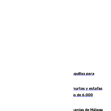
El mercado de Jerez refrigera sus taquillas para
facilitar las compras a sus visitantes
Detenida una pareja por presuntos hurtos y estafas
en Málaga tras ser descubiertos con más de 6.000
euros
Retrasos y cancelaciones en el Cercanías de Málaga