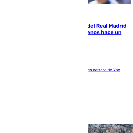
07.08.2026
El fichaje más caro de la historia del Real Madrid
costaba 105 millones de euros menos hace un
año y jugaba en Leganés
Del filial pepinero a récord absoluto: la meteórica carrera de Yan
Diomande en solo doce meses