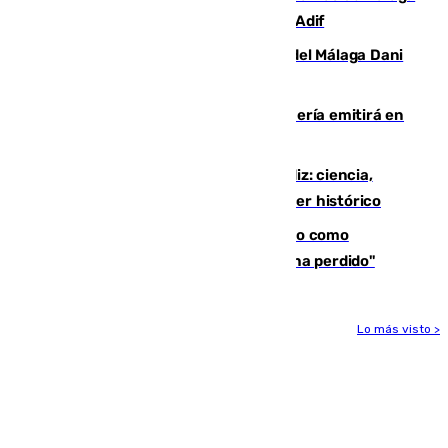
por una avería en la infraestructura de Adif
Isco, la nueva mascota del jugador del Málaga Dani
Lorenzo
El observatorio de Calar Alto de Almería emitirá en
directo el eclipse solar del 12 de agosto
El «Trío de Eclipses» arranca en Cádiz: ciencia,
naturaleza y seguridad ante un atardecer histórico
Noruega pide la dimisión de Infantino como
presidente de la FIFA: "La confianza se ha perdido"
Lo más visto >
Más noticias
Ver más >