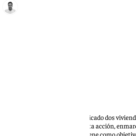
Antonio López
lunes, 23 septiembre 2024, 16:04
Compartir:
La Junta de Andalucía ha adjudicado dos viviend
de las Hermanas Filipenses. Esta acción, enmar
recuperación de propiedades, tiene como objeti