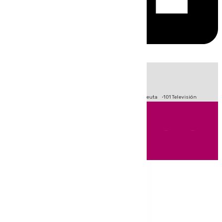
HOY
|
Fútbol
Primera División
LaLiga
Crisis Migratoria en Ceuta
101 Televisión
Andalucía