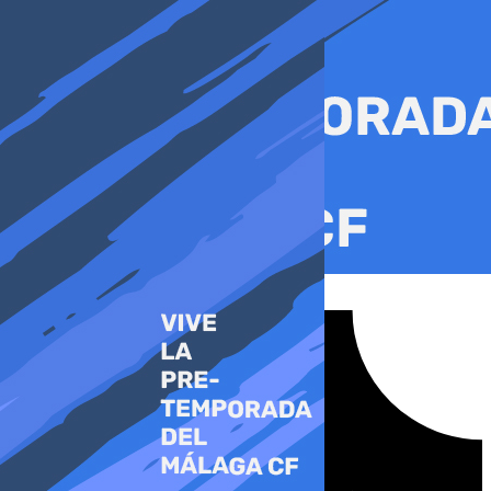
Ir
al
contenido
Tiktok