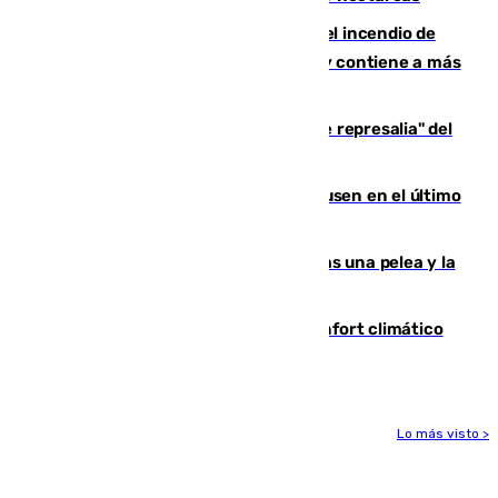
340 personas más desalojadas por el incendio de
Niebla, que mantiene a 410 evacuadas y contiene a más
de 500 efectivos trabajando
Italia responde ante las "medidas de represalia" del
Gobierno de Sánchez
El Sevilla se desinfla ante el Leverkusen en el último
ensayo (1-2)
Tensión en la prisión de Alhaurín tras una pelea y la
incautación de un punzón
Málaga contabiliza 148 zonas de confort climático
para enfrentar las altas temperaturas
Lo más visto >
Más noticias