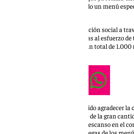
ha llevado a cabo hoy, elaborando un menú espe
familias más necesitadas.
Según ha comunicado la Asociación social a trav
con un
almuerzo y cena
, y gracias al esfuerzo d
organización se han repartido un total de 1.000 
en situación de vulnerabilidad.
En su cometido, ASAEC ha querido agradecer la 
Humildad y Paciencia
, así como de la gran cant
ofrecido para trabajar casi sin descanso en el c
cargo también de hacer las entregas de los menús