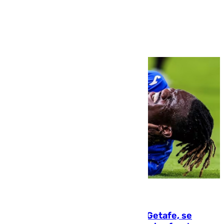
Ver más >
08.08.2026
Christantus Uche, delantero del Getafe, se