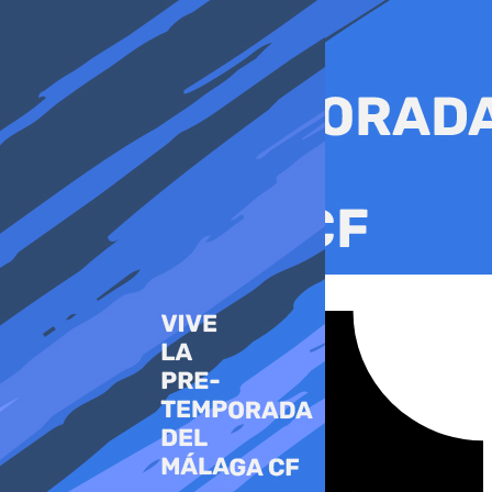
Ir
al
contenido
Tiktok