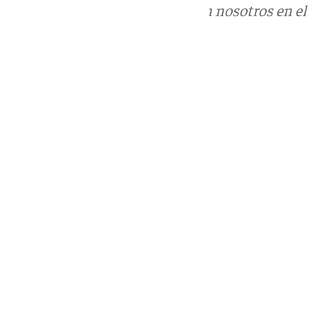
Puedes ponerte en contacto con nosotros en el
correo
informativos@101tv.es
Tags:
Últimas noticias