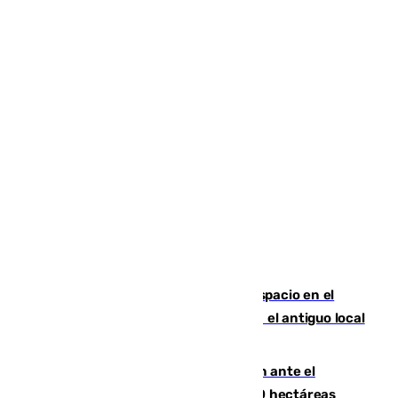
Las marca internacionales ganan espacio en el
Centro de Málaga: La Tagliatella abre en el antiguo local
de Vox Sports Bar
Moreno pide extremar la precaución ante el
incendio de Niebla, que supera las 4.000 hectáreas