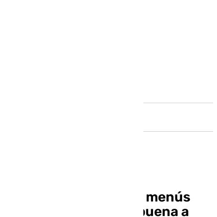
Andalucía
ASAEC reparte 1.000 menús
especiales de Nochebuena a