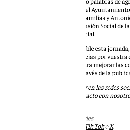
La asociación también ha tenido palabras de ag
concejal de Derechos Sociales del Ayuntamiento
delegada de Inclusión Social y Familias y Antoni
general de la Consejería de Inclusión Social de l
al comedor en este día tan especial.
«A todos los que han hecho posible esta jornada
colaboradores, muchísimas gracias por vuestra
Juntos, seguimos trabajando para mejorar las co
más lo necesitan», declaran a través de la public
Descubre más noticias de 101Tv en las redes soc
Tok
o
X
. Puedes ponerte en contacto con nosotro
informativos@101tv.es
Más noticias de
101TV
en las redes
sociales:
Instagram
,
Facebook
,
Tik Tok
o
X
.