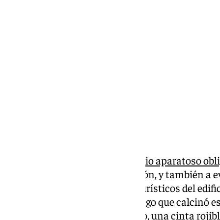
Enrique Rodríguez
domingo, 16 marzo 2025, 10:05
Compartir:
El pasado 6 de marzo un
incendio aparatoso obli
La Deriva
, en la Alameda de Colón, y también a 
estaban alojadas en los pisos turísticos del edifi
evidentes los efectos de este fuego que calcinó e
Centro de Málaga. Ahora mismo, una cinta rojibl