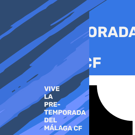
Ir
al
contenido
Tiktok