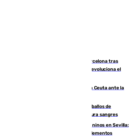
Rodrigo negocia su fichaje por el Barcelona tras
romper negociaciones con el Madrid y revoluciona el
mercado
El Rey traslada a Vivas su respaldo a Ceuta ante la
crisis migratoria
El primer ciclo de las carreras de caballos de
Sanlúcar arranca este sábado con 27 pura sangres
Continúan los cierres de parques caninos en Sevilla:
se detectan alimentos que contienen elementos