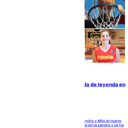
06.08.2026
La familia Hernangómez: un legado de leyenda en
el mundo del baloncesto
Desde los padres hasta la hermana junto a Francho y Willy, el nuevo
jugador del Unicaja lleva este magnífico deporte en la sangre y se ha