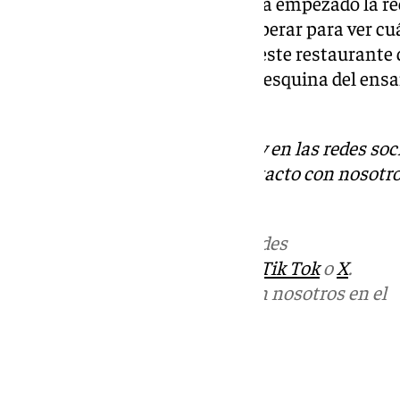
Por el momento, La Deriva no ha empezado la re
establecimiento y habrá que esperar para ver c
para volver a poner en marcha este restaurante 
Alameda Principal y ocupa una esquina del ensa
privilegiada para la hostelería.
Descubre más noticias de 101Tv en las redes soc
Tok
o
X
. Puedes ponerte en contacto con nosotro
informativos@101tv.es
Más noticias de
101TV
en las redes
sociales:
Instagram
,
Facebook
,
Tik Tok
o
X
.
Puedes ponerte en contacto con nosotros en el
correo
informativos@101tv.es
Tags: