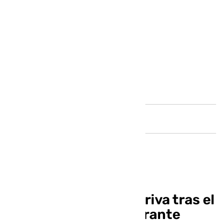
Andalucía
Así ha quedado La Deriva tras el
incendio en el restaurante