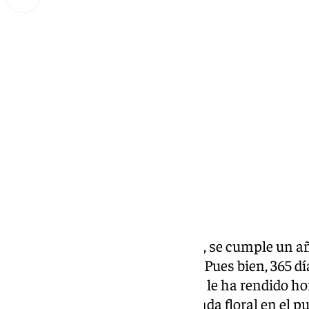
Miguel Alfonso
lunes, 10 febrero 2025, 11:07
Compartir:
El pasado domingo, 9 de febrero,
se cumple un año
dos guardias civiles en Barbate. Pues bien, 365 dí
de sus dos víctimas, a las que se le ha rendido 
personas han asistido a la ofrenda floral en el p