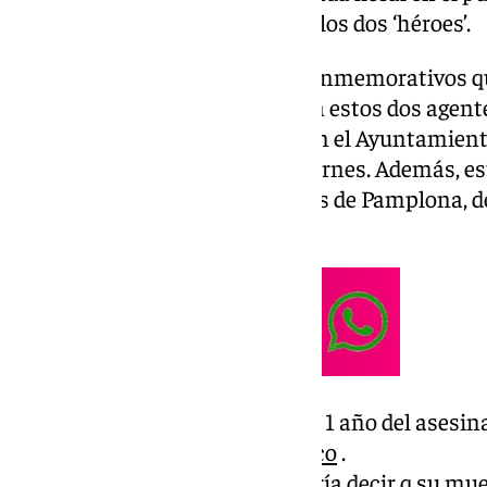
para honrar el fallecimiento de los dos ‘héroes’.
Este ha sido uno de los actos conmemorativos q
estos días en recuerdo y honor a estos dos agen
Cádiz y un minuto de silencio en el Ayuntamient
los hechos, ambos el pasado viernes. Además, es
misa en la iglesia de San Nicolás de Pamplona, d
los
guardias civiles
fallecidos.
#ULTIMAHORA
Se cumple 1 año del asesin
M. Ángel a manos del
#narco
.
En su homenaje nos gustaría decir q su muer