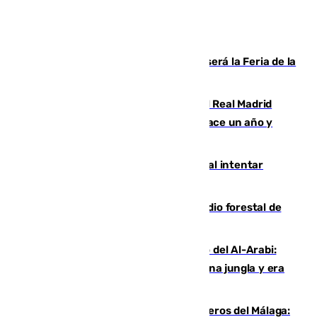
Talleres, escape room y música: así será la Feria de la
Juventud Cofrade de Málaga
El fichaje más caro de la historia del Real Madrid
costaba 105 millones de euros menos hace un año y
jugaba en Leganés
Ceuta suma 82 fallecidos en el mar al intentar
cruzar la frontera española
Huelva eleva a emergencia el incendio forestal de
Niebla
Juanfran Funes, sobre el duro juego del Al-Arabi:
“Por momentos nos hemos metido en una jungla y era
hasta peligroso”
Ya se han estrenado los tres delanteros del Málaga: