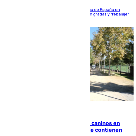
181 edición de la competición hípica más antigua de España en
activo donde aficionados y profesionales llenan gradas y "rebalaje"
de la playa de sanluqueña
06.08.2026
Continúan los cierres de parques caninos en
Sevilla: se detectan alimentos que contienen