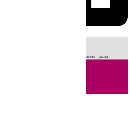
HOY
|
Fútbol
Primera División
Crisis Migratoria en Ceuta
Sucesos
LaLiga
Andalucía