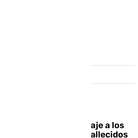
Andalucía
Barbate rinde homenaje a los
dos guardias civiles fallecidos