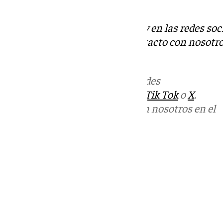
dan».
Descubre más noticias de 101Tv en las redes soc
Tok
o
X
. Puedes ponerte en contacto con nosotro
informativos@101tv.es
Más noticias de
101TV
en las redes
sociales:
Instagram
,
Facebook
,
Tik Tok
o
X
.
Puedes ponerte en contacto con nosotros en el
correo
informativos@101tv.es
Tags:
Últimas noticias