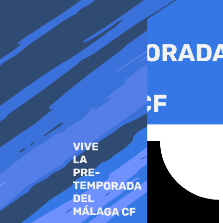
Ir
al
contenido
Tiktok