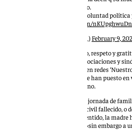
desgracia poco ha cambiado.
Faltan medios, personal y voluntad política p
Siempre en…
pic.twitter.com/nKUpghwuDn
— IGC NACIONAL (@_IGC_)
February 9, 20
«Un homenaje lleno de recuerdo, respeto y grati
los asistentes, así como a las asociaciones y si
acompañado», ha manifestado en redes ‘Nuestro
organizadora de la ofrenda, y que han puesto en 
sucedido en el municipio gaditano.
Cabe destacar la presencia esta jornada de fami
Ángel González, el otro guardia civil fallecido, o
vestidos de uniforme. En este sentido, la madre
Gobierno le ha dado el pésame, «sin embargo a un 