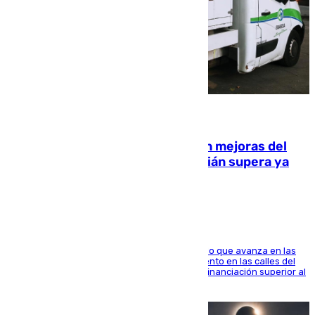
08.08.2026
La inversión del Ayuntamiento en mejoras del
entorno del Prado de San Sebastián supera ya
1.600.000 euros
El consistorio, a través de Emasesa, ha indicado que avanza en las
obras de renovación de las redes de saneamiento en las calles del
entorno del Prado, contando la zona con una financiación superior al
millón y medio de euros