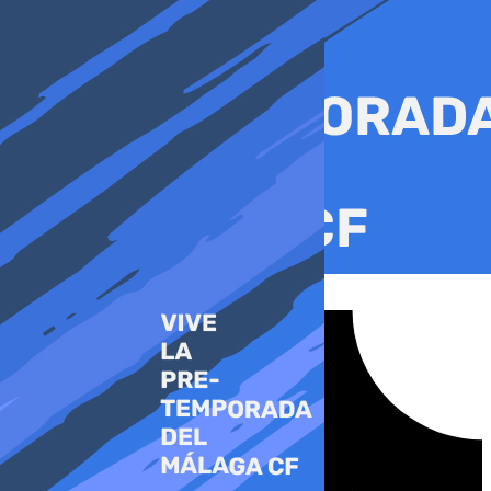
Ir
al
contenido
Tiktok