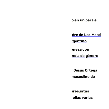
Los Bomberos combaten un incendio en un paraje
de Granada
Muere a los 68 años Jorge Messi, padre de Leo Messi
y pieza fundamental en la carrera del argentino
Retiene a su mujer en su casa y ameneza con
quemar la vivienda: nuevo caso de violencia de género
en Málaga
Dos sevillanos de oro: Manuel Cruz y Jesús Ortega
ganan el campeonato del mundo sub19 masculino de
remo
Un juzgado de Ceuta investiga seis presuntas
agresiones sexuales a migrantes, entre ellas varias
menores