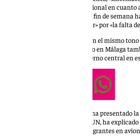
coordinación y lealtad» institucional en cuanto a
comunidad después de que este fin de semana h
Málaga
y ha mostrado «malestar» por «la falta d
España se ha manifestado así en el mismo tono 
Antonio Sanz, quien en otro acto en Málaga tambi
información por parte del Gobierno central en e
La consejera de Economía, que ha presentado la 
carrera contra el cáncer TAU-RUN, ha explicado
llegado a Málaga más de 300 migrantes en avione
del Gobierno de España».