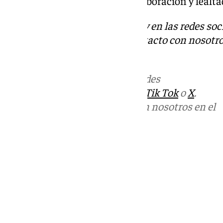
ha vuelto a exigir «máxima colaboración y lealta
Descubre más noticias de 101Tv en las redes soc
Tok
o
X
. Puedes ponerte en contacto con nosotro
informativos@101tv.es
Más noticias de
101TV
en las redes
sociales:
Instagram
,
Facebook
,
Tik Tok
o
X
.
Puedes ponerte en contacto con nosotros en el
correo
informativos@101tv.es
Tags:
Últimas noticias