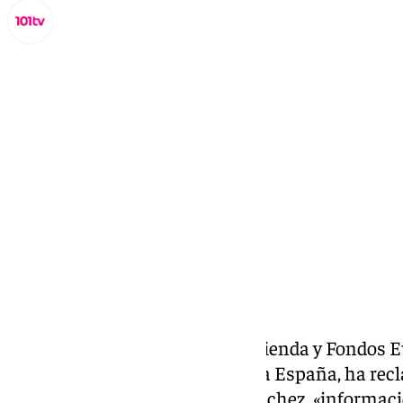
Miguel Alfonso
lunes, 13 enero 2025, 12:24
Compartir:
La consejera de Economía, Hacienda y Fondos Eu
Gobierno de Andalucía, Carolina España, ha recl
central, presidido por Pedro Sánchez, «informaci