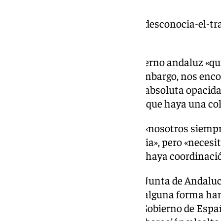
https://www.101tv.es/la-junta-desconocia-el-tr
malaga/
España ha valorado que el Gobierno andaluz «qui
con lealtad, coordinado, y, sin embargo, nos en
tipo que se producen en la más absoluta opacidad
que haya una coordinación, sin que haya una co
No obstante, ha asegurado que «nosotros siemp
«Andalucía es una tierra solidaria», pero «nece
institucional, necesitamos que haya coordinació
Por otro lado, la consejera de la Junta de Andalu
más de 567 los menores que de alguna forma ha
no se ha hecho responsable el Gobierno de España