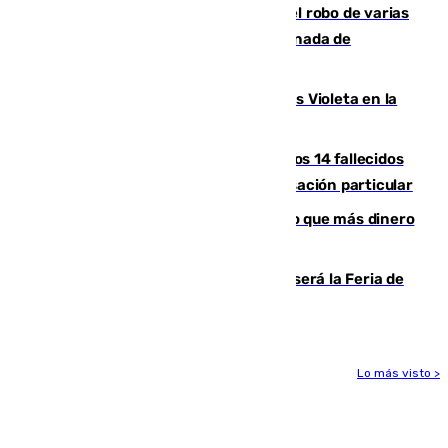
Golpe cofrade en Jaén: investigan el robo de varias
joyas de la Virgen de la Fuensanta Coronada de
Alcaudete
Con Málaga exige duplicar los Puntos Violeta en la
Feria de Málaga
La Justicia ofrece a las familias de los 14 fallecidos
en el incendio de Los Gallardos ser acusación particular
Juanlu Sánchez, el sexto canterano que más dinero
deja en las arcas del Sevilla
Talleres, escape room y música: así será la Feria de
la Juventud Cofrade de Málaga
Lo más visto >
Más noticias