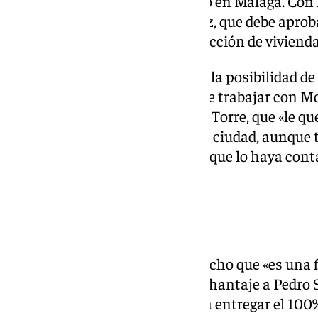
problema que es real, sobre todo en Málaga. Con 
preparando el Gobierno andaluz, que debe aproba
multiplicará por tres la construcción de vivienda
España ha sido preguntada por la posibilidad de 
ha respondido que está «feliz» de trabajar con M
que el alcalde es Francisco de la Torre, que «le
he planteado ser alcaldesa de la ciudad, aunque 
mejor en política. No hay nadie que lo haya cont
pensando en eso», ha añadido.
Cupo Catalán
Respecto al Cupo Catalán, ha dicho que «es una f
independentismo, que le hace chantaje a Pedro 
Moncloa». «A Cataluña se le va a entregar el 100%