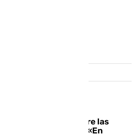
Andalucía
Carolina España, sobre las
viviendas turísticas: «En