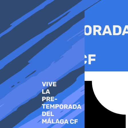
Ir
al
contenido
Tiktok