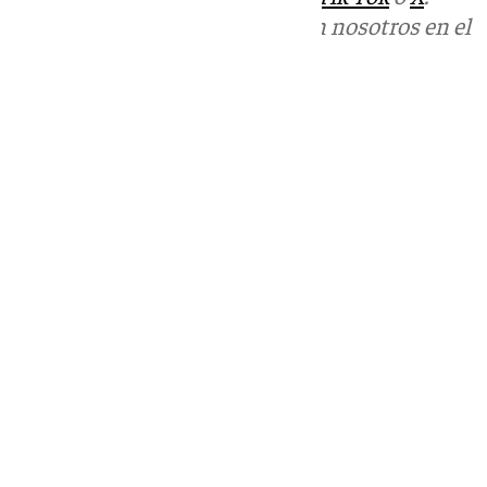
Puedes ponerte en contacto con nosotros en el
correo
informativos@101tv.es
Tags:
Últimas noticias