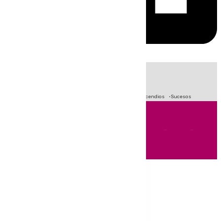
HOY
|
Fútbol
Crisis Migratoria en Ceuta
Primera División
Incendios
Sucesos
Andalucía