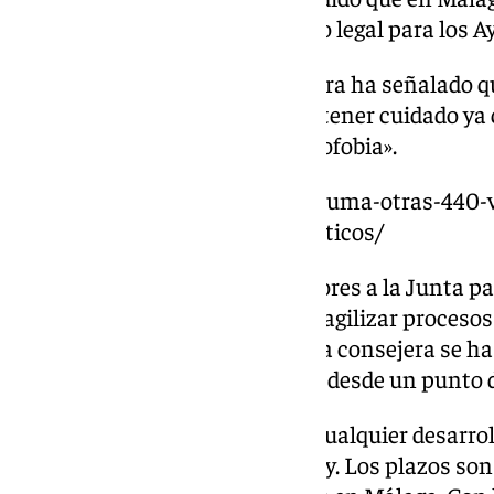
por eso se ha regulado un marco legal para los 
En esta misma línea, la consejera ha señalado 
masificación, aunque «hay que tener cuidado ya 
Barcelona, donde existe turismofobia».
https://www.101tv.es/malaga-suma-otras-440-vi
de-baja-mas-de-mil-pisos-turisticos/
Sobre la petición de los promotores a la Junta p
habitacional, con el objetivo de agilizar proceso
dicho que «no suena mal, pero la consejera se ha
estudiarla para ver si es posible desde un punto d
«La legislación es complicada, cualquier desarro
años, pero hay que cumplir la ley. Los plazos so