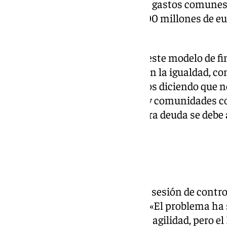
cuánto paga al Gobierno por los gastos comunes
infrafinanciada,. Recibimos 1.500 millones de e
y no es justo», ha sentenciado.
España ha pedido que se retire este modelo de fi
«inconstitucional, de romper con la igualdad, con
de cohesión social». «Llevan años diciendo que n
la condonación de la deuda. Hay comunidades c
no han gestionado bien y nuestra deuda se debe a
añadido.
Sanidad
Este jueves se ha celebrado una sesión de contro
marcada por la crisis sanitaria. «El problema ha
los contratos menores dan más agilidad, pero e