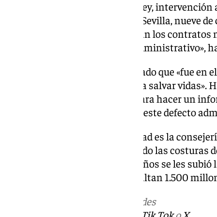
millones de euros en fraude de ley, intervención 
Cuando Espadas era alcalde de Sevilla, nueve de
Todas las administraciones usan los contratos m
fraccionamiento. es un tema administrativo», ha
La consejera, además, ha señalado que «fue en e
por la COVID-19, y el objetivo era salvar vidas». 
competente tiene seis meses para hacer un inf
recomendaciones para corregir este defecto admi
España ha señalado que «sanidad es la consejer
comunidades», y que «han saltado las costuras de
pandemia». Aunque «hace dos años se les subió la
recordado que «a Andalucía le faltan 1.500 millon
Más noticias de
101TV
en las redes
sociales:
Instagram
,
Facebook
,
Tik Tok
o
X
.