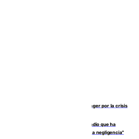
El Barça cancela un amistoso en Tánger por la crisis
en la frontera con Ceuta
El acalde de Niebla cree que el incendio que ha
afectado a dos aldeas se originó "por una negligencia"