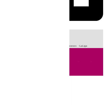
HOY
|
Fútbol
Primera División
Crisis Migratoria en Ceuta
Sucesos
LaLiga
Andalucía