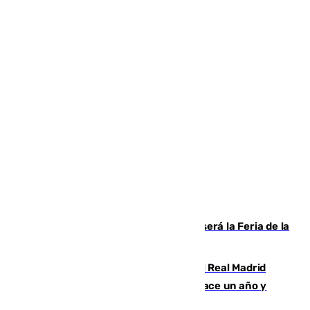
Talleres, escape room y música: así será la Feria de la
Juventud Cofrade de Málaga
El fichaje más caro de la historia del Real Madrid
costaba 105 millones de euros menos hace un año y
jugaba en Leganés