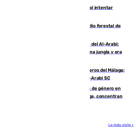
Ceuta suma 82 fallecidos en el mar al intentar
cruzar la frontera española
Huelva eleva a emergencia el incendio forestal de
Niebla
Juanfran Funes, sobre el duro juego del Al-Arabi:
“Por momentos nos hemos metido en una jungla y era
hasta peligroso”
Ya se han estrenado los tres delanteros del Málaga:
Eneko Jauregui, bigoleador contra el Al-Arabi SC
35 mujeres asesinadas por violencia de género en
España en este 2026: Andalucía y Málaga, concentran
el foco de la tragedia
Lo más visto >