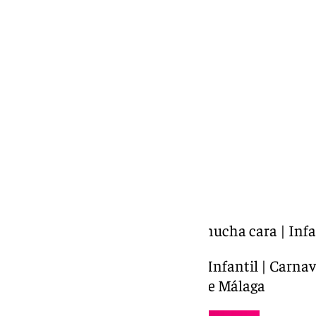
Miguel Alfonso
lunes, 17 febrero 2025, 01:05
Compartir:
COACMLG | Esta murga tiene mucha cara | Infa
Esta murga tiene mucha cara | Infantil | Carnav
el teatro Cervantes | Carnaval de Málaga