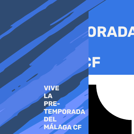
Ir
al
contenido
Tiktok