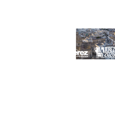
Portada
Andalucía
Sevilla
Málaga
Granada