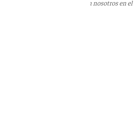
Puedes ponerte en contacto con nosotros en el
correo
informativos@101tv.es
Tags:
Últimas noticias