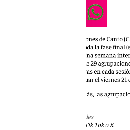
El Concurso Oficial de Agrupaciones de Canto (CO
Teatro Cervantes que acogerá toda la fase final (s
final del sábado 21 de febrero). Una semana inten
carnavalero, en la que un total de 29 agrupacione
cervantinas desde las 20.00 horas en cada sesió
avanzando en el concurso y actuar el viernes 21 
Carnaval de Málaga. Otro año más, las agrupacio
duelo para lograr la estatuilla.
Más noticias de
101TV
en las redes
sociales:
Instagram
,
Facebook
,
Tik Tok
o
X
.