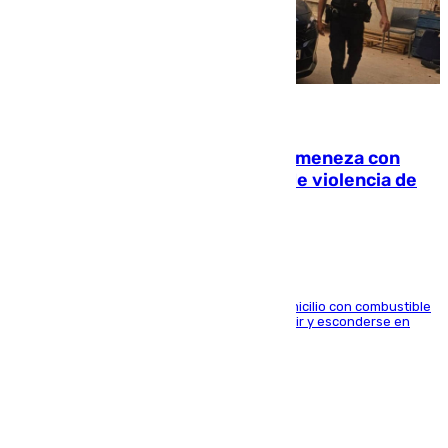
08.08.2026
Retiene a su mujer en su casa y ameneza con
quemar la vivienda: nuevo caso de violencia de
género en Málaga
El arrestado, de 54 años, habría rociado el domicilio con combustible
y habría impedido salir a la víctima antes de huir y esconderse en
una casa cercana