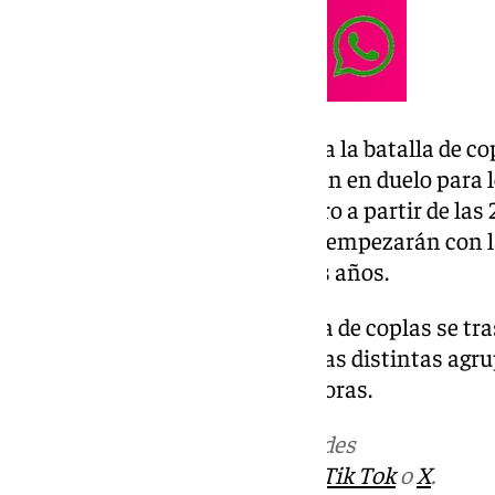
Del 8 al al 14 de febrero: Empieza la batalla de c
agrupaciones de canto se batirán en duelo para lo
empezarán el sábado 8 de febrero a partir de las
Arte Dramático. Funciones que empezarán con l
como es habitual en los últimos años.
Del 16 al 19 de febrero: La batalla de coplas se tr
Arrancan las semifinales para las distintas agr
el corte. Comenzarán a las 20 horas.
Más noticias de
101TV
en las redes
sociales:
Instagram
,
Facebook
,
Tik Tok
o
X
.