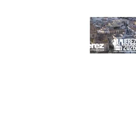
Portada
Andalucía
Sevilla
Málaga
Granada
España
Internacional