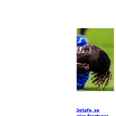
Ver más >
08.08.2026
Christantus Uche, delantero del Getafe, se