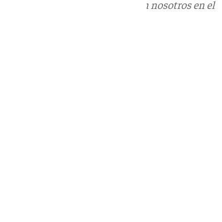
Puedes ponerte en contacto con nosotros en el
correo
informativos@101tv.es
Tags:
Últimas noticias