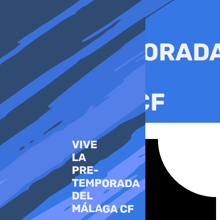
Ir
al
contenido
Tiktok