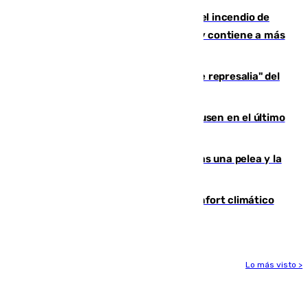
340 personas más desalojadas por el incendio de
Niebla, que mantiene a 410 evacuadas y contiene a más
de 500 efectivos trabajando
Italia responde ante las "medidas de represalia" del
Gobierno de Sánchez
El Sevilla se desinfla ante el Leverkusen en el último
ensayo (1-2)
Tensión en la prisión de Alhaurín tras una pelea y la
incautación de un punzón
Málaga contabiliza 148 zonas de confort climático
para enfrentar las altas temperaturas
Lo más visto >
Más noticias