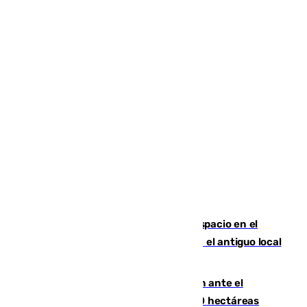
Las marca internacionales ganan espacio en el
Centro de Málaga: La Tagliatella abre en el antiguo local
de Vox Sports Bar
Moreno pide extremar la precaución ante el
incendio de Niebla, que supera las 4.000 hectáreas