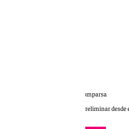
Miguel Alfonso
domingo, 9 febrero 2025, 01:55
Compartir:
COACMLG | Los fracasados | Comparsa
Los fracasados | Comparsa | I Preliminar desde 
Málaga