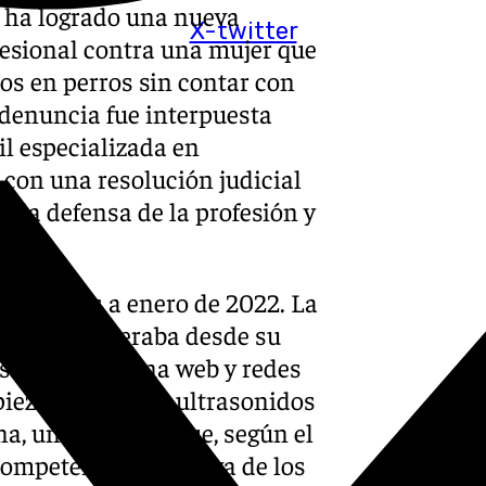
a ha logrado una nueva
X-twitter
esional contra una mujer que
os en perros sin contar con
a denuncia fue interpuesta
il especializada en
 con una resolución judicial
n la defensa de la profesión y
 al menos a enero de 2022. La
nina que operaba desde su
és de una página web y redes
mpieza dental con ultrasonidos
, una práctica que, según el
 competencia exclusiva de los