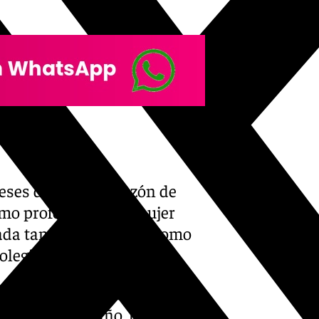
eses de multa, a razón de
smo profesional. La mujer
da tanto por el fiscal como
olegio de Veterinarios.
intrusismo profesional que
 en el último año, lo que,