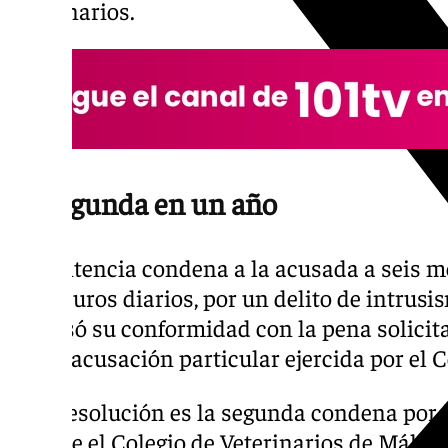
veterinarios.
La segunda en un año
La sentencia condena a la acusada a seis m
ocho euros diarios, por un delito de intrusi
expresó su conformidad con la pena solicita
por la acusación particular ejercida por el C
Esta resolución es la segunda condena por 
obtiene el Colegio de Veterinarios de Málaga