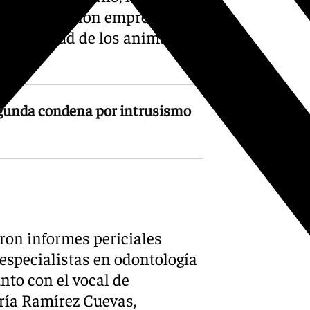
ínea de actuación emprendida
sgo la salud de los animales y
ica».
egunda condena por intrusismo
ron informes periciales
 especialistas en odontología
unto con el vocal de
aría Ramírez Cuevas,