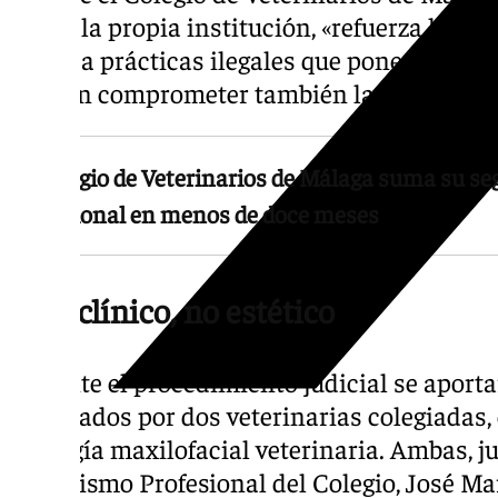
según la propia institución, «refuerza la l
frente a prácticas ilegales que ponen en rie
pueden comprometer también la salud públ
El Colegio de Veterinarios de Málaga suma su s
profesional en menos de doce meses
Acto clínico, no estético
Durante el procedimiento judicial se aporta
elaborados por dos veterinarias colegiadas,
y cirugía maxilofacial veterinaria. Ambas, j
Intrusismo Profesional del Colegio, José M