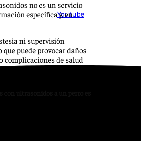
asonidos no es un servicio
rmación específica y, en
Youtube
stesia ni supervisión
ino que puede provocar daños
uso complicaciones de salud
es con ultrasonidos a un perro es