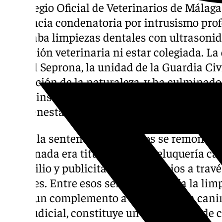
El Colegio Oficial de Veterinarios de Málag
sentencia condenatoria por intrusismo prof
realizaba limpiezas dentales con ultrasonid
titulación veterinaria ni estar colegiada. L
ante el Seprona, la unidad de la Guardia Civ
protección de la naturaleza, y ha culminado
que la institución considera un paso firme e
del bienestar animal.
Según la sentencia, los hechos se remontan
condenada era titular de una peluquería ca
domicilio y publicitaba sus servicios a trav
sociales. Entre esos servicios incluía la li
como un complemento a la peluquería canina
fallo judicial, constituye un acto clínico de