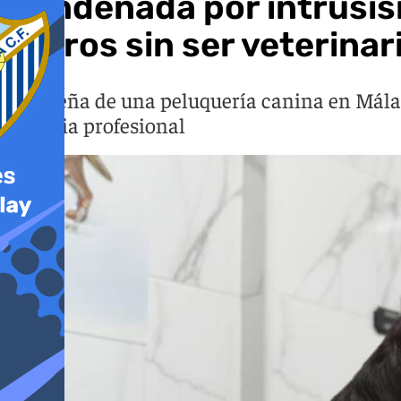
Condenada por intrusism
perros sin ser veterinari
La dueña de una peluquería canina en Málaga
licencia profesional