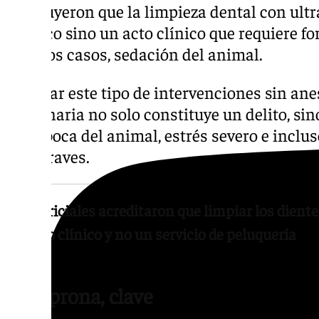
concluyeron que la limpieza dental con ultr
estético sino un acto clínico que requiere fo
muchos casos, sedación del animal.
Realizar este tipo de intervenciones sin ane
veterinaria no solo constituye un delito, s
en la boca del animal, estrés severo e incl
más graves.
Las periciales acreditaron que limpiar los dient
un acto clínico y no un servicio de peluquería
El Seprona, clave