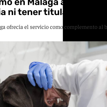
o en Málaga al hacer li
a ni tener titulación
 ofrecía el servicio como complemento al bañ