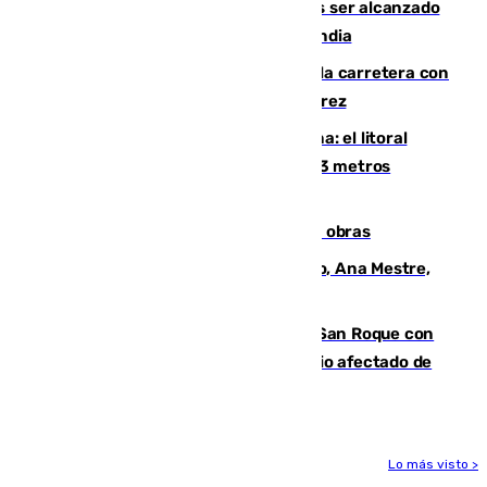
Un futbolista de 24 años muere tras ser alcanzado
por un rayo durante un partido en Tailandia
Muere un conductor tras salirse de la carretera con
su turismo en la A-480 a la altura de Jerez
Julio supera a junio en basura marina: el litoral
occidental malagueño recoge más de 33 metros
cúbicos de residuos
El Cádiz se afila ante un Granada en obras
La nueva presidenta del Parlamento, Ana Mestre,
hace parada institucional en Cádiz
Estabilizado el incendio forestal de San Roque con
19 familias aún desalojadas y un domicilio afectado de
gravedad
Lo más visto >