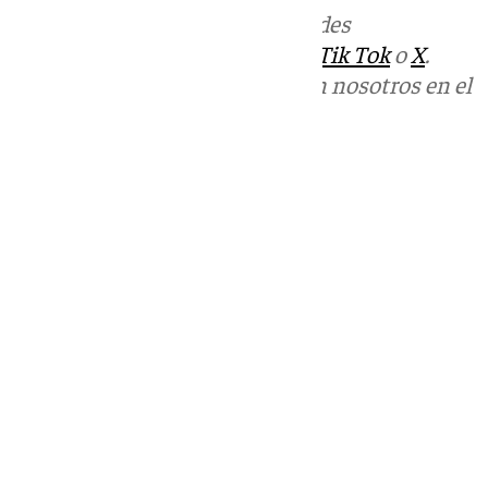
Más noticias de
101TV
en las redes
sociales:
Instagram
,
Facebook
,
Tik Tok
o
X
.
Puedes ponerte en contacto con nosotros en el
correo
informativos@101tv.es
Tags:
Últimas noticias