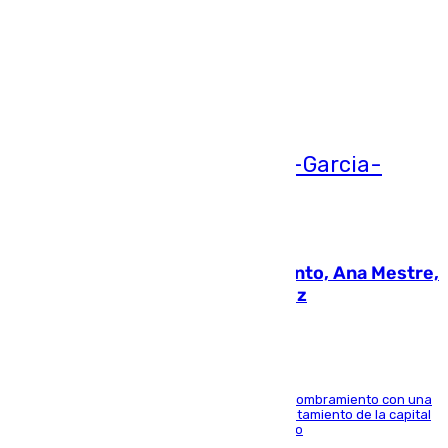
Más noticias
Ver más >
05.08.2026
La nueva presidenta del Parlamento, Ana Mestre,
hace parada institucional en Cádiz
Ana Mestre estrena su agenda oficial tras su nombramiento con una
doble visita a la Diputación Provincial y al Ayuntamiento de la capital
para sellar una etapa de colaboración y diálogo