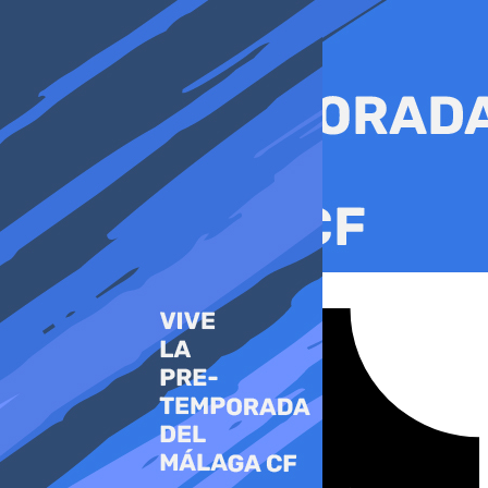
Ir
al
contenido
Tiktok