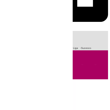
HOY
|
Fútbol
Primera División
Crisis Migratoria en Ceuta
LaLiga
Sucesos
Andalucía