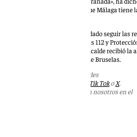
entre la provincia de Málaga y Granada», ha dich
también ha vuelto a subrayar que Málaga tiene 
segura y amplia».
Por último, de la Torre, ha recordado seguir las 
Aemet, el Centro de Emergencias 112 y Protección
«tranquilidad y prudencia». El alcalde recibió la 
móvil aterrizando, procedente de Bruselas.
Más noticias de
101TV
en las redes
sociales:
Instagram
,
Facebook
,
Tik Tok
o
X
.
Puedes ponerte en contacto con nosotros en el
correo
informativos@101tv.es
Tags:
Últimas noticias