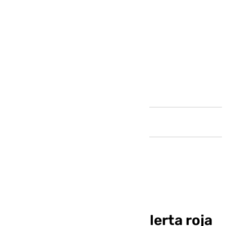
Andalucía
De la Torre transmite
tranquilidad ante la alerta roja