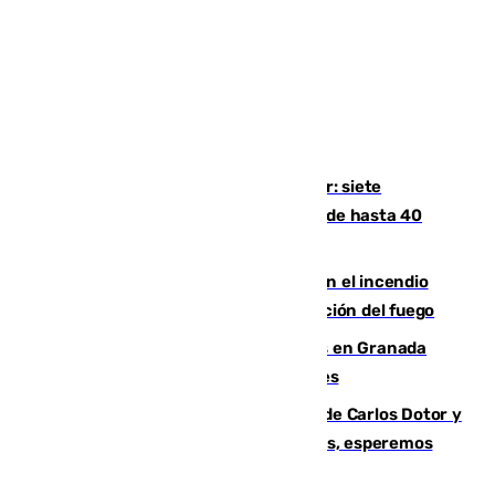
Andalucía sigue asfixiada por el calor: siete
provincias, en alerta por temperaturas de hasta 40
grados
Activado el nivel 2 de emergencia en el incendio
forestal de Niebla por la compleja evolución del fuego
Controlado un incendio de rastrojos en Granada
junto a la autovía y al Callejón de Nogales
Juanfran Funes, sobre las lesiones de Carlos Dotor y
Fernando Calero: “Estamos preocupados, esperemos
que no sea nada”