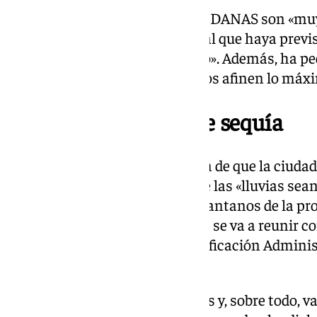
De la Torre ha advertido que las DANAS son «mu
de lo visto en Valencia es normal que haya previ
recomendaciones sean lo lógico». Además, ha pe
que los «servicios meteorológicos afinen lo máxi
Málaga, en periodo de sequía
El alcalde ha recordado la visión de que la ciud
«periodo de sequía» y espera que las «lluvias sea
fin de que sean útiles para los pantanos de la pr
ha explicado que este miércoles se va a reunir co
Interior, Diálogo Social y Simplificación Adminis
los datos y previsiones».
«He visto el mapa de previsiones y, sobre todo, va