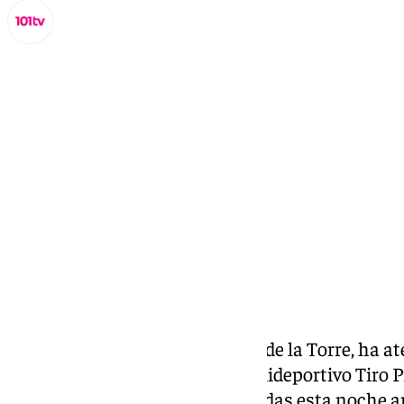
Lynx Devs
miércoles, 13 noviembre 2024, 11:13
Compartir:
El alcalde de Málaga, Francisco de la Torre, ha a
comunicación tras visitar el polideportivo Tiro 
personas que han sido desalojadas esta noche ant