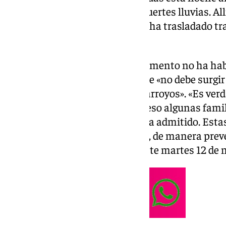
de Málaga y las previsiones de fuertes lluvias. Al
Televisión en directo. El regidor ha trasladado t
«la ciudad no tiene problema».
«Las cosas no están mal. De momento no ha habi
de la Torre, quien ha añadido que «no debe surgi
del río Guadalmedina ni en los arroyos». «Es ver
algunas zonas inundables, por eso algunas famil
venido a pasar la noche aquí», ha admitido. Esta
confirmado, fueron desalojadas, de manera preven
una y dos de la madrugada de este martes 12 de 