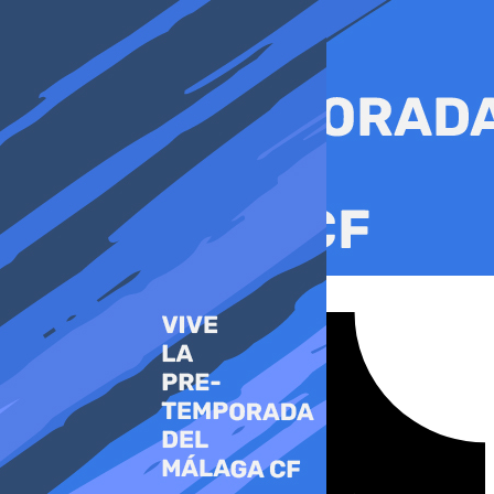
Ir
al
contenido
Tiktok