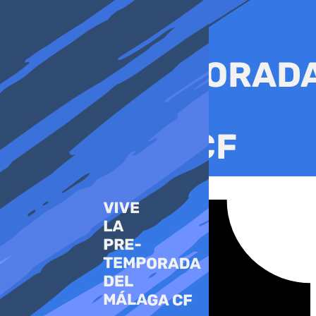
Ir
al
contenido
Tiktok