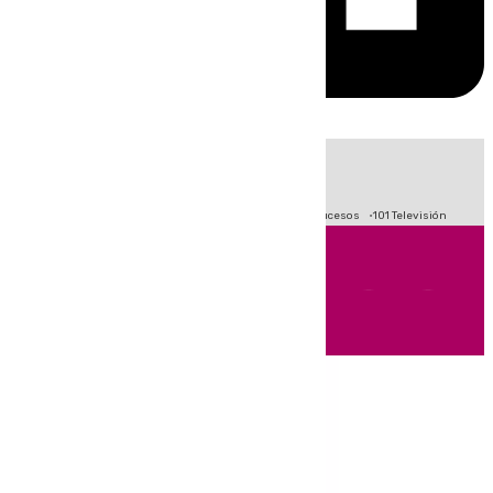
HOY
|
Fútbol
Primera División
Crisis Migratoria en Ceuta
Sucesos
101 Televisión
Andalucía