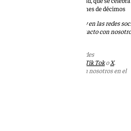
pasado. Para el Sorteo de Navidad, que se celebra
han puesto a la venta 193 millones de décimos
Descubre más noticias de 101Tv en las redes soc
Tok
o
X
. Puedes ponerte en contacto con nosotro
informativos@101tv.es
Más noticias de
101TV
en las redes
sociales:
Instagram
,
Facebook
,
Tik Tok
o
X
.
Puedes ponerte en contacto con nosotros en el
correo
informativos@101tv.es
Tags:
Últimas noticias