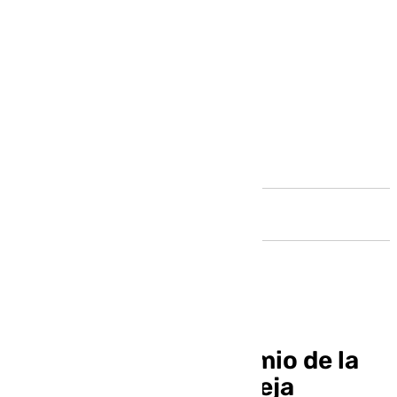
Andalucía
El 77.768, cuarto premio de la
Lotería de Navidad, deja