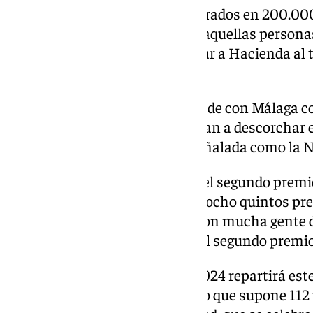
Los cuartos premios están valorados en 200.000 
euros por décimo. Es decir, que aquellas perso
décimo estarán exentas de pagar a Hacienda al t
por debajo de los 40.000 euros.
La fortuna se ha aliado además de con Málaga con
localidades de donde ya empiezan a descorchar
económico en una fecha tan señalada como la 
En el sorteo además del Gordo, el segundo premio
también dos cuartos premios y ocho quintos pr
Teatro Real y en toda España, con mucha gente 
premios, entre ellos el Gordo y el segundo premio
La Lotería de Navidad de este 2024 repartirá est
millones de euros en premios, lo que supone 112