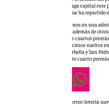
cosa y es que solamente en Málaga capital este 
420.000 euros de los 900.000 que ha repartido e
En total, se han vendido 21 décimos en una admi
en la calle Ayala,78 en la capital además de otro
Alhóndiga, 6. Este primero de los cuartos premi
también se han vendido más décimos sueltos en M
Mar, Alozaina, Las Lagunas, Marbella y San Pedro
900.000 euros que ha dejado este cuarto premio
https://www.101tv.es/directo-sorteo-loteria-na