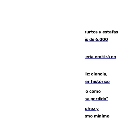
Detenida una pareja por presuntos hurtos y estafas
en Málaga tras ser descubiertos con más de 6.000
euros
El observatorio de Calar Alto de Almería emitirá en
directo el eclipse solar del 12 de agosto
El «Trío de Eclipses» arranca en Cádiz: ciencia,
naturaleza y seguridad ante un atardecer histórico
Noruega pide la dimisión de Infantino como
presidente de la FIFA: "La confianza se ha perdido"
Meloni rechaza el ultimátum de Sánchez y
mantendrá la frontera con controles como mínimo
hasta el 15 de agosto