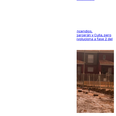
esfuerzos en Tírig
La UME se suma al operativo de control de los incendios,
progresando adecuadamente los de Sierra Engarcerán y Culla, pero
centrando todo el empeño en el de Culla, que evoluciona a fase 2 del
PEIF