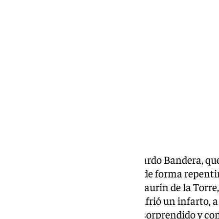
Borja Gutiérrez
sábado, 7 septiembre 2024, 11:08
Compartir:
El presentador malagueño Eduardo Bandera, qu
Televisión, falleció este sábado de forma repenti
hecho ocurrió en su casa de Alhaurín de la Torre, 
mañana, y todo apunta a que sufrió un infarto, a 
autopsia. La trágica noticia ha sorprendido y c