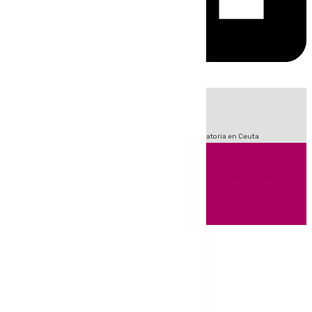
HOY
|
Sucesos
Fútbol
LaLiga
Primera División
Crisis Migratoria en Ceuta
Andalucía