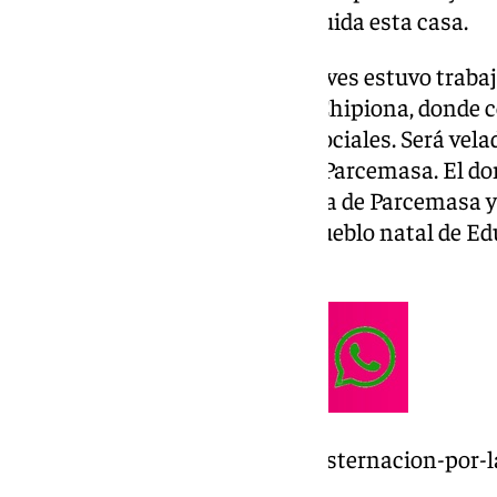
televisión y el espectáculo, incluida esta casa.
Sobre todo porque el pasado jueves estuvo trabaja
de Nuestra Señora de Regla de Chipiona, donde co
como compartió en sus redes sociales. Será velad
las 19.00 horas en la sala 23 de Parcemasa. El 
(17.00 o 17.30 horas) en la Iglesia de Parcemasa y 
cementerio de Casarabonela, pueblo natal de Edu
horas.
https://www.101tv.es/gran-consternacion-por-l
era-muy-querido/