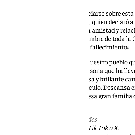
Uno de los primeros en pronunciarse sobre esta tr
Casarabonela, Antonio Campos, quien declaró a e
asimilar lo sucedido por mi gran amistad y relac
alcalde del Ayuntamiento en nombre de toda la
lamentamos profundamente el fallecimiento».
«Es un día trágico y triste para nuestro pueblo q
noticia de Eduardo Bandera, persona que ha llev
Casarabonela
durante su extensa y brillante car
vinculada al mundo del espectáculo. Descansa en
por tanto. Un abrazo para toda esa gran familia d
Campos.
Más noticias de
101TV
en las redes
sociales:
Instagram
,
Facebook
,
Tik Tok
o
X
.