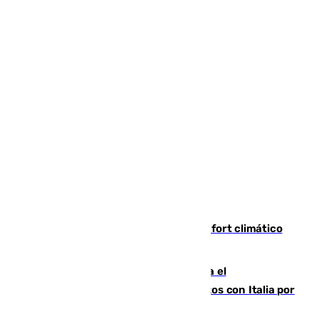
Málaga contabiliza 148 zonas de confort climático
para enfrentar las altas temperaturas
Marlaska notifica a la Unión Europea el
restablecimiento de controles fronterizos con Italia por
vía aérea y marítima