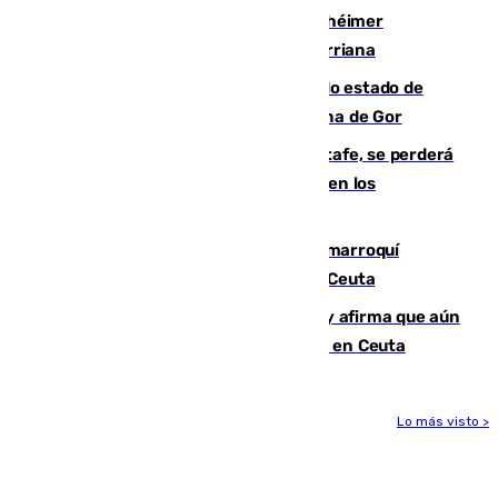
Hallan sin vida al granadino con Alzhéimer
desaparecido hace una semana en Churriana
Encuentran un cadáver en avanzado estado de
descomposición en la localidad granadina de Gor
Christantus Uche, delantero del Getafe, se perderá
toda la temporada por varias fracturas en los
ligamentos de su rodilla derecha
Expulsado de España un ciudadano marroquí
condenado por allanar una vivienda en Ceuta
Vivas niega la versión del Gobierno y afirma que aún
quedan entre 8.000 y 11.000 migrantes en Ceuta
Lo más visto >
Más noticias