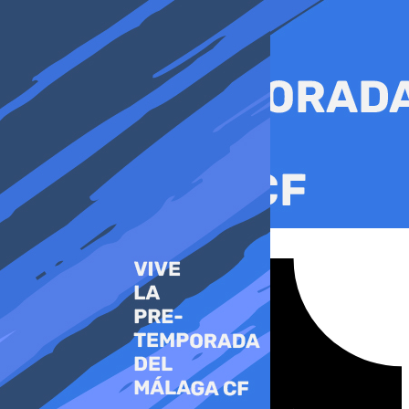
Ir
al
contenido
Tiktok