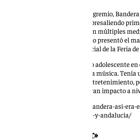
Ampliamente reconocido en su gremio, Bandera
televisión desde los años 90, sobresaliendo pri
durante su trayectoria trabajó en múltiples med
101 Televisión. En nuestro medio presentó el m
responsable del programa especial de la Feria d
Aunque sus inicios fueron como adolescente en e
grandes pasiones también era la música. Tenía u
artistas y personalidades del entretenimiento, po
fallecimiento ha generado un gran impacto a niv
https://www.101tv.es/eduardobandera-asi-era-
de-la-comunicacion-en-malaga-y-andalucia/
«Es difícil de asimilar»