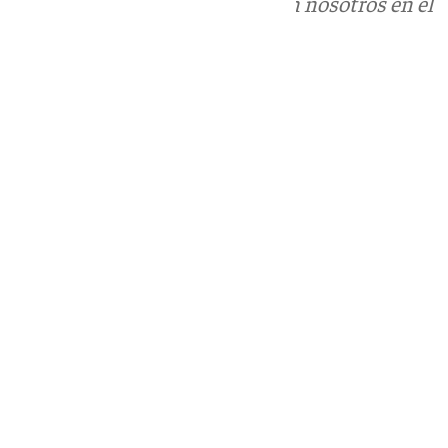
Puedes ponerte en contacto con nosotros en el
correo
informativos@101tv.es
Tags:
Últimas noticias