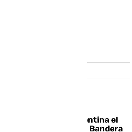
Andalucía
Fallece de forma repentina el
presentador Eduardo Bandera