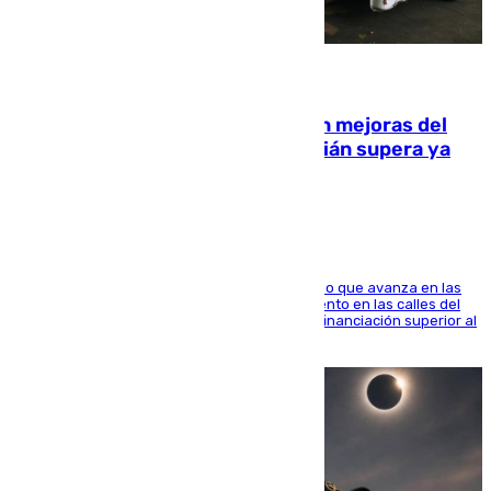
08.08.2026
La inversión del Ayuntamiento en mejoras del
entorno del Prado de San Sebastián supera ya
1.600.000 euros
El consistorio, a través de Emasesa, ha indicado que avanza en las
obras de renovación de las redes de saneamiento en las calles del
entorno del Prado, contando la zona con una financiación superior al
millón y medio de euros