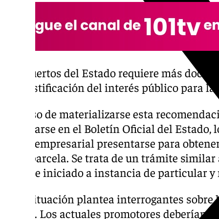
Puertos del Estado requiere más docum
justificación del interés público para la
En caso de materializarse esta recomendaci
publicarse en el Boletín Oficial del Estado, 
grupo empresarial presentarse para obtener
de la parcela. Se trata de un trámite similar
aunque iniciado a instancia de particular y
Esta situación plantea interrogantes sobre 
actual. Los actuales promotores deberían vo