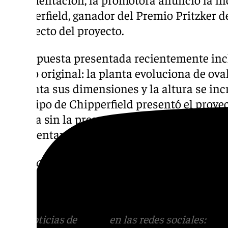
Chipperfield, ganador del Premio Pritzker 
arquitecto del proyecto.
La propuesta presentada recientemente inc
diseño original: la planta evoluciona de ova
aumenta sus dimensiones y la altura se inc
El equipo de Chipperfield presentó el proy
Málaga sin la presencia del arquitecto. Tam
representantes del Ayuntamiento ni de la A
Más noticias de
101TV
en las redes sociales
Tok
o
X
. Puedes ponerte en contacto con nos
correo
informativos@101tv.es
Más noticias de
101TV
en las redes sociales:
Ins