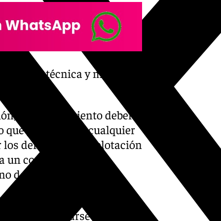
entación técnica y mejor
 ciudad
ón, el procedimiento debería
lo que permitiría a cualquier
 los derechos de explotación
 a un concurso público,
 no de la Administración.
la continuidad del proyecto
lver a presentarse al