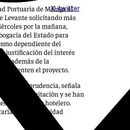
ad Portuaria de Málaga el
X-twitter
 de Levante solicitando más
iércoles por la mañana,
ogacía del Estado para
nismo dependiente del
 justificación del interés
udad, además de la
e sustenten el proyecto.
cipio de prudencia, señala
io de la tramitación y se han
es del proyecto hotelero.
taría mayor seguridad