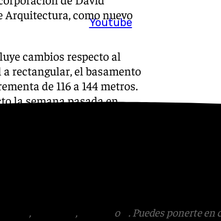
de Arquitectura, como nuevo
Youtube
luye cambios respecto al
l a rectangular, el basamento
rementa de 116 a 144 metros.
ecto la semana pasada en
poco asistieron al acto
utoridad Portuaria.
:
Instagram
,
Facebook
,
Tik
otros en el
tagram
,
Facebook
,
Tik Tok
o
X
. Puedes ponerte en 