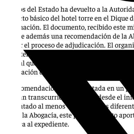
Puertos del Estado ha devuelto a la Autorid
proyecto básico del hotel torre en el Dique
información. El documento, recibido este m
incluye además una recomendación de la Ab
repetir el proceso de adjudicación. El orga
Ministerio de Transportes solicita una mayor
general que la iniciativa tendría para la ci
elaboración de nuevos informes técnicos qu
La recomendación, fundamentada en un prin
que han transcurrido diez años desde el inic
presentado al menos tres versiones diferent
Según la Abogacía, este procedimiento apor
jurídica al expediente.