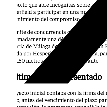
proceso, lo que abre incógnitas sobre la dis
Chipperfield a participar en una nueva comp
mantenimiento del compromiso financiero de
El trámite de concurrencia que adjudicó el 
aproximadamente una década. En aquel mo
Portuaria de Málaga designó a Andalusian H
formada por Hesperia y el fondo Al Alfia, pa
hasta 150 metros en el Dique de Levante.
El último diseño presentado
El proyecto inicial contaba con la firma del 
pasado, antes del vencimiento del plazo par
documentación, la promotora anunció la in