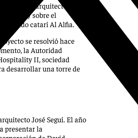
posición del arquitecto David
etencia y sobre el
l fondo catarí Al Alfia.
proyecto se resolvió hace
mento, la Autoridad
ospitality II, sociedad
ra desarrollar una torre de
arquitecto José Seguí. El año
a presentar la
corporación de David