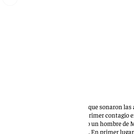
Lynx Devs
miércoles, 6 noviembre 2024, 16:21
Compartir:
Después de varios meses desde que sonaron las 
cuando se ha hecho público el primer contagio
Málaga
. Concretamente, ha sido un hombre de M
en Guaro, donde tiene una finca. En primer lugar,