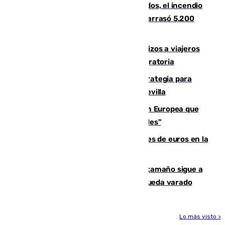
Un mes de la tragedia de Los Gallardos, el incendio
que acabó con la vida de 14 personas y arrasó 5.200
hectáreas
España establece controles fronterizos a viajeros
procedentes de Italia por la presión migratoria
El Ayuntamiento desarrolla una estrategia para
recuperar la identidad patrimonial de Sevilla
España e Italia garantizan a la Unión Europea que
sus controles fronterizos son "temporales"
Sevilla ha invertido más de 6 millones de euros en la
transformación de su casco histórico
Susto en Marbella: un atún de gran tamaño sigue a
un bañista hasta la orilla de la playa y queda varado
Lo más visto >