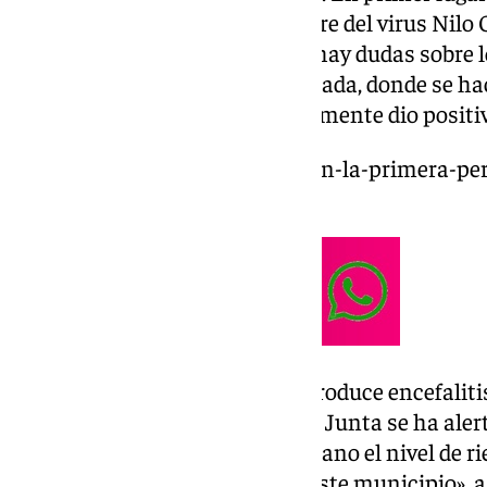
aparecer los síntomas de la fiebre del virus Nilo 
negativo. Sin embargo, cuando hay dudas sobre l
envían a un laboratorio de Granada, donde se h
meses, y así fue, hasta que finalmente dio positi
https://www.101tv.es/confirman-la-primera-pe
del-virus-del-nilo-en-guaro/
«Esta picadura normalmente produce encefalitis, 
recuperó sin problema, desde la Junta se ha ale
porque al tener un caso en humano el nivel de rie
vamos a estar más atentos de este municipio», as