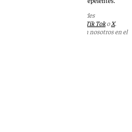
últimas horas del día y utilizar repelentes.
Más noticias de
101TV
en las redes
sociales:
Instagram
,
Facebook
,
Tik Tok
o
X
.
Puedes ponerte en contacto con nosotros en el
correo
informativos@101tv.es
Tags:
Últimas noticias