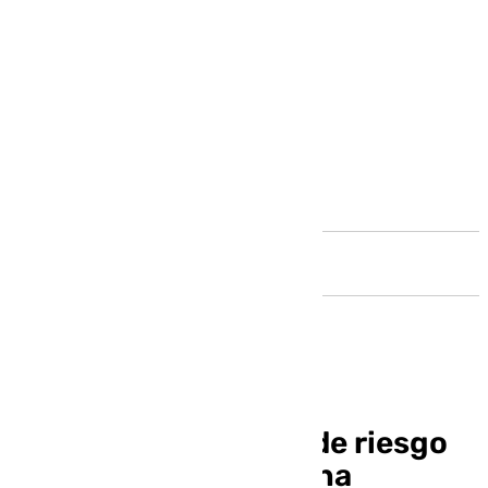
Andalucía
Guaro sube a nivel 5 de riesgo
tras la primera persona