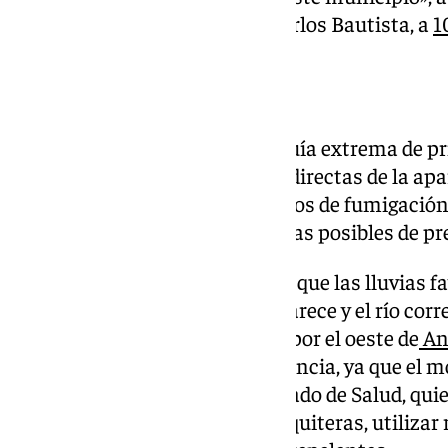
Salud de la Junta en Málaga, Carlos Bautista, a
1
Virus del Nilo
El delegado recuerda que la sequía extrema de pr
estancada han sido las causas directas de la apar
se están coordinando los trabajos de fumigación p
de llevar a cabo todas las medidas posibles de p
Por otro lado, Bautista sostiene que las lluvias
este virus, ya que el agua desaparece y el río co
porque no la hay, el virus entró por el oeste de
An
prácticamente por toda la provincia, ya que el m
reproduciendo», señala el delegado de Salud, qu
la ciudadanía disponga de mosquiteras, utilizar 