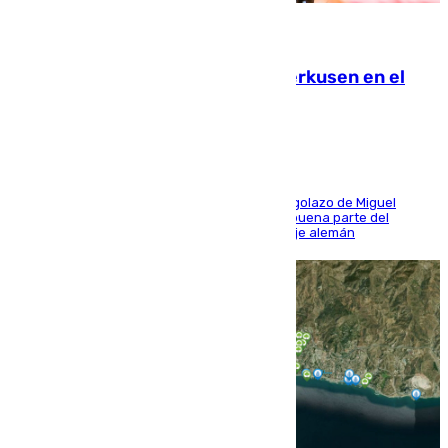
08.08.2026
El Sevilla se desinfla ante el Leverkusen en el
último ensayo (1-2)
El conjunto de Luis García se adelantó con un golazo de Miguel
Sierra y ofreció buenas sensaciones durante buena parte del
encuentro, pero acabó cediendo ante el empuje alemán