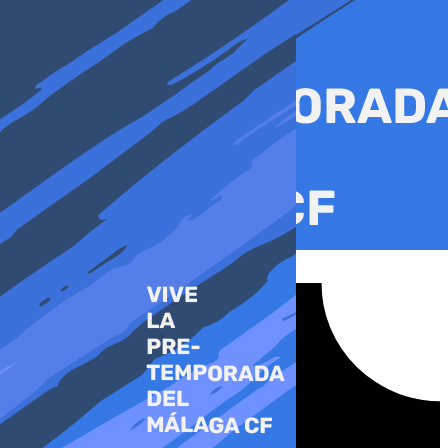
Ir
al
contenido
Tiktok