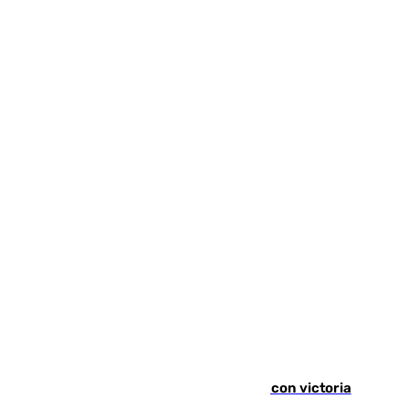
El Granada cierra su puesta a punto con victoria