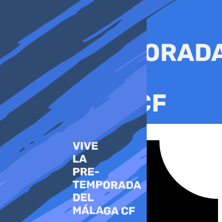
Ir
al
contenido
Tiktok