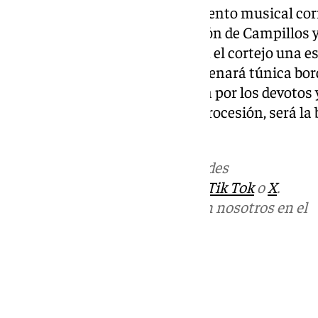
Para la ocasión el acompañamiento musical corr
Cornetas y Tambores Coronación de Campillos y
Padre Jesús, tampoco faltará en el cortejo una e
de Ceuta nº54. El Nazareno estrenará túnica bor
diseño de Curro Claros costeada por los devotos
momento más esperado de la procesión, será la 
plaza de San Sebastián
Más noticias de
101TV
en las redes
sociales:
Instagram
,
Facebook
,
Tik Tok
o
X
.
Puedes ponerte en contacto con nosotros en el
correo
informativos@101tv.es
Tags:
Últimas noticias