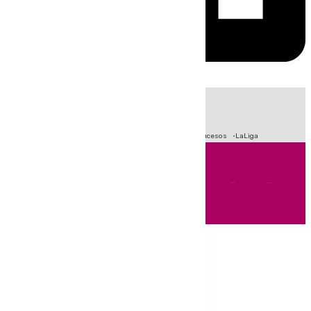
HOY
|
Fútbol
Primera División
Crisis Migratoria en Ceuta
Sucesos
LaLiga
Andalucía