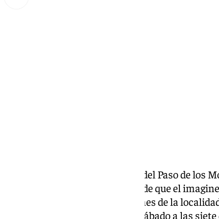
Lynx Devs
viernes, 27 septiembre 2024, 08:20
Compartir:
Nuestro Padre Jesús Nazareno del Paso de los Mo
está de aniversario, 75 años desde que el imagin
una de las dos grandes devociones de la localidad
hermandad sale este próximo sábado a las siete de