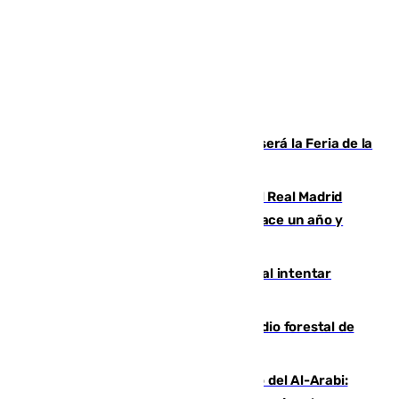
Talleres, escape room y música: así será la Feria de la
Juventud Cofrade de Málaga
El fichaje más caro de la historia del Real Madrid
costaba 105 millones de euros menos hace un año y
jugaba en Leganés
Ceuta suma 82 fallecidos en el mar al intentar
cruzar la frontera española
Huelva eleva a emergencia el incendio forestal de
Niebla
Juanfran Funes, sobre el duro juego del Al-Arabi: