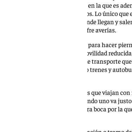
se filtre agua y se generen fallos en la que es a
que funciona en estos momentos. Lo único que e
que sirve para bajar o subir a donde llegan y sale
cuando el ascensor tampoco sufre averías.
Esta situación puede venir bien para hacer piern
problema para personas con movilidad reducida
que no son pocas en una línea de transporte que
coger aviones en el Aeropuerto o trenes y autob
Zambrano.
También para aquellas personas que viajan con 
se les complica el asunto. O cuando uno va justo
unos 30 o 40 metros hasta la otra boca por la qu
está cerrada.
Por desgracia, no es la única estación o tramo del