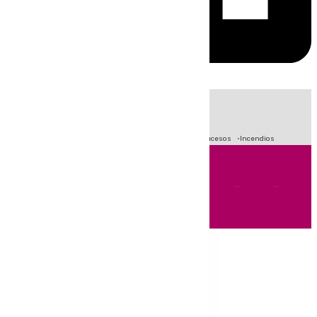
HOY
|
Fútbol
Primera División
Crisis Migratoria en Ceuta
Sucesos
Incendios
Andalucía