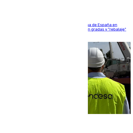
181 edición de la competición hípica más antigua de España en
activo donde aficionados y profesionales llenan gradas y "rebalaje"
de la playa de sanluqueña
06.08.2026