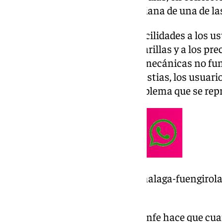
funciona y ha aparecido la persiana de una de la
Un cero en accesibilidad y en facilidades a los u
acostumbrados a las vallas amarillas y a los pre
de que las diferentes escaleras mecánicas no fun
acostumbrados, pese a las molestias, los usuario
muchos visitantes por este problema que se rep
https://www.101tv.es/el-tren-malaga-fuengirol
cambio-de-look-a-los-50-anos/
El diseño de esta estación de Renfe hace que cu