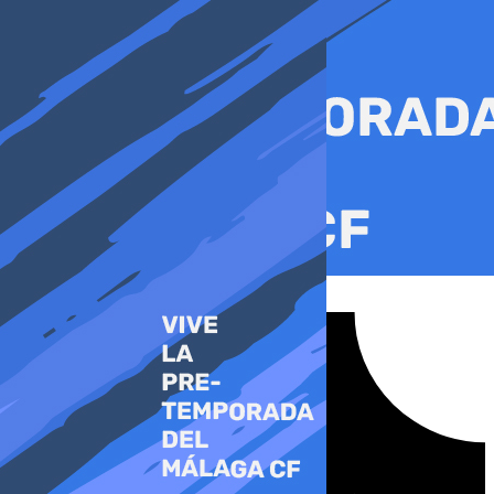
Ir
al
contenido
Tiktok