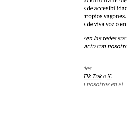
Cercanías con problemas graves de accesibilidad,
abuso de maletas dentro de los propios vagones.
tiempo por más quejas que haya de viva voz o en 
Descubre más noticias de 101Tv en las redes soc
Tok
o
X
. Puedes ponerte en contacto con nosotro
informativos@101tv.es
Más noticias de
101TV
en las redes
sociales:
Instagram
,
Facebook
,
Tik Tok
o
X
.
Puedes ponerte en contacto con nosotros en el
correo
informativos@101tv.es
Tags:
Últimas noticias