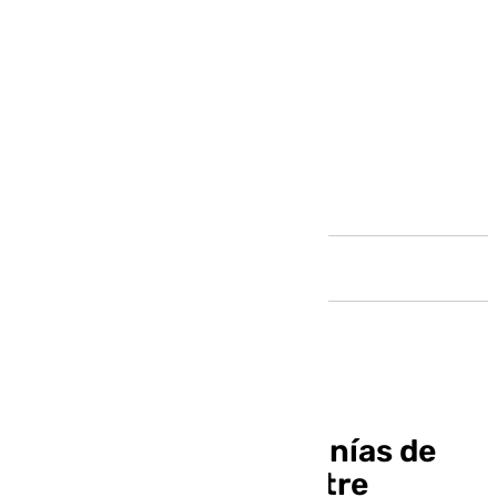
Andalucía
La estación del Cercanías de
Fuengirola, un desastre