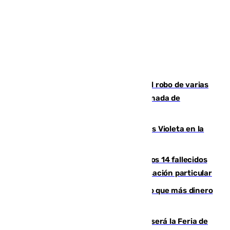
Golpe cofrade en Jaén: investigan el robo de varias
joyas de la Virgen de la Fuensanta Coronada de
Alcaudete
Con Málaga exige duplicar los Puntos Violeta en la
Feria de Málaga
La Justicia ofrece a las familias de los 14 fallecidos
en el incendio de Los Gallardos ser acusación particular
Juanlu Sánchez, el sexto canterano que más dinero
deja en las arcas del Sevilla
Talleres, escape room y música: así será la Feria de