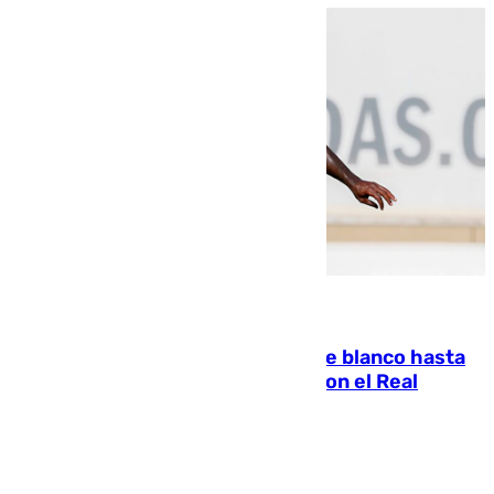
06.08.2026
Vinícius Júnior seguirá vestido de blanco hasta
2032 tras cerrar su renovación con el Real
Madrid