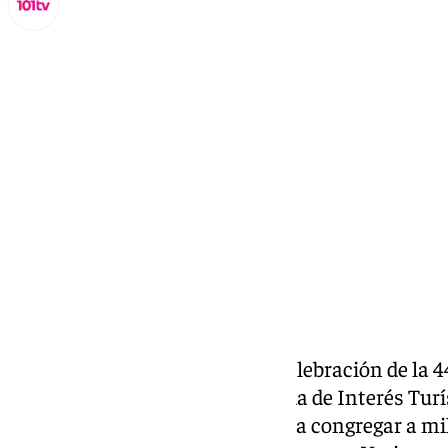
Miguel Alfonso
domingo, 21 diciembre 2025, 21:14
Compartir:
La lluvia no logró empañar la celebración de la 4
una cita gastronómica declarada de Interés Turí
Provincial de Málaga que volvió a congregar a mil