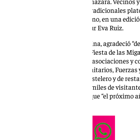
Constitución y el llano de la Almazara. Vecinos y
folclore local y degustaron los tradicionales p
ensalada arriera y vino del terreno, en una edi
con la presentadora de Canal Sur Eva Ruiz.
El alcalde de Torrox, Óscar Medina, agradeció “de
el pueblo por sacar adelante la Fiesta de las Mig
vecinos, voluntarios, migueros, asociaciones y c
Civil, Policía Local, servicios sanitarios, Fuerza
Estado y el sector comercial, hostelero y de res
también quiso agradecer “a los miles de visitant
tiempo inestable”, asegurando que “el próximo a
más ganas”.