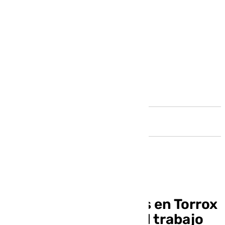
Andalucía
La Fiesta de las Migas en Torrox
se celebra «gracias al trabajo