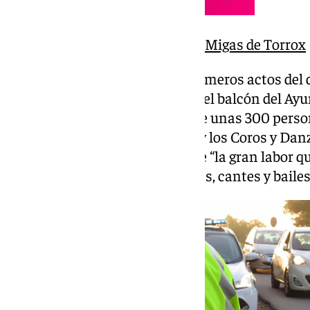
Vuelve a ver la Fiesta de las Migas de Torrox
Aunque la lluvia deslució los primeros actos del 
saludara a los asistentes desde el balcón del Ay
la plaza de la Constitución, ante unas 300 pers
verdiales Coto Tres Hermanas y los Coros y Danz
alcalde reconoció públicamente “la gran labor q
años difundiendo las tradiciones, cantes y bailes 