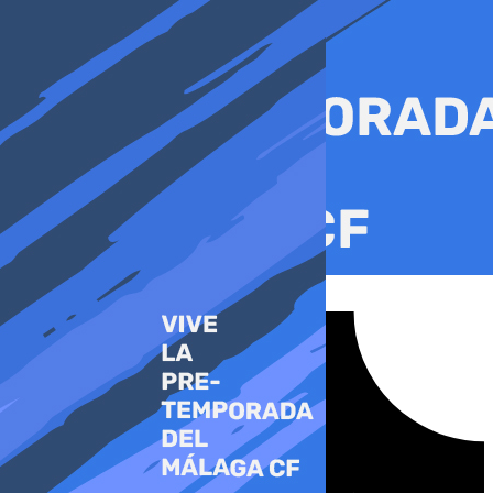
Ir
al
contenido
Tiktok