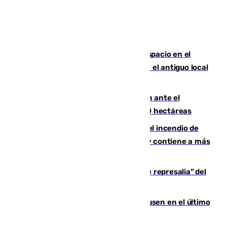
Las marca internacionales ganan espacio en el
Centro de Málaga: La Tagliatella abre en el antiguo local
de Vox Sports Bar
Moreno pide extremar la precaución ante el
incendio de Niebla, que supera las 4.000 hectáreas
340 personas más desalojadas por el incendio de
Niebla, que mantiene a 410 evacuadas y contiene a más
de 500 efectivos trabajando
Italia responde ante las "medidas de represalia" del
Gobierno de Sánchez
El Sevilla se desinfla ante el Leverkusen en el último
ensayo (1-2)