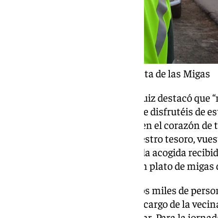
Vecinos disfrutan de la Fiesta de las Migas
Durante su intervención, Eva Ruiz destacó que “
vuestra generosidad y quiero que disfrutéis de es
en el que vosotros os convertís en el corazón de 
todos a comerse un plato de vuestro tesoro, vue
agradeció la invitación y la cálida acogida recib
presentes a “comernos ahora un plato de migas d
En el llano de la Almazara, varios miles de per
tradicional toque de caracola, a cargo de la veci
dio paso a la degustación popular. Para la jorn