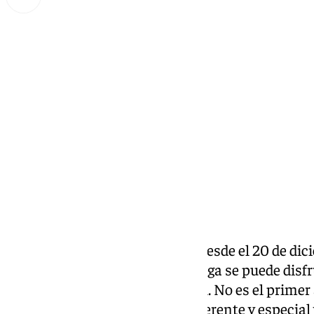
Miguel Alfonso
lunes, 30 diciembre 2024, 17:49
Compartir:
El Circo Berlín llega a Málaga. Desde el 20 de dic
la explanada de la Feria de Málaga se puede disf
espectáculo de circo tradicional. No es el primer
capital, pero cada edición es diferente y especial