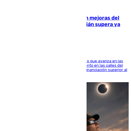
08.08.2026
La inversión del Ayuntamiento en mejoras del
entorno del Prado de San Sebastián supera ya
1.600.000 euros
El consistorio, a través de Emasesa, ha indicado que avanza en las
obras de renovación de las redes de saneamiento en las calles del
entorno del Prado, contando la zona con una financiación superior al
millón y medio de euros