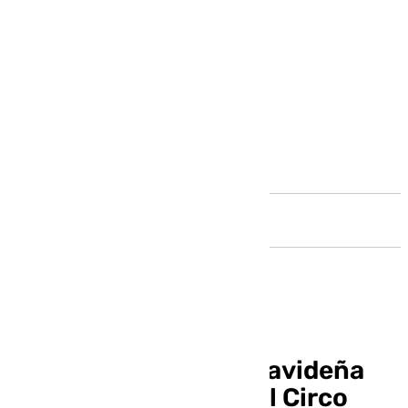
Andalucía
La magia y fantasía navideña
llegan a Málaga con el Circo