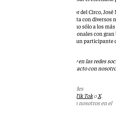
Tal y como afirmó el presentador del Circo, José
Televisión, “el espectáculo cuenta con diverso
la sonrisa a todos los públicos, no sólo a los má
cuentan con magníficos profesionales con gran b
Moreno, acróbata de 60 años, o un participante
con un número fascinante.
Descubre más noticias de 101Tv en las redes soc
Tok
o
X
. Puedes ponerte en contacto con nosotro
informativos@101tv.es
Más noticias de
101TV
en las redes
sociales:
Instagram
,
Facebook
,
Tik Tok
o
X
.
Puedes ponerte en contacto con nosotros en el
correo
informativos@101tv.es