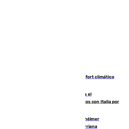
Málaga contabiliza 148 zonas de confort climático
para enfrentar las altas temperaturas
Marlaska notifica a la Unión Europea el
restablecimiento de controles fronterizos con Italia por
vía aérea y marítima
Hallan sin vida al granadino con Alzhéimer
desaparecido hace una semana en Churriana