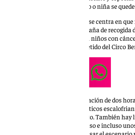
importancia de que ningún niño o niña se quede 
Este año la propuesta del Circo se centra en que
Para ello, promueven una campaña de recogida d
Olivares que serán entregados a niños con cánce
cumplir de esta manera el cometido del Circo Ber
A lo largo del show, con una duración de dos hor
espectáculos y números acrobáticos escalofrian
harán que te levantes del asiento. También hay 
aplausos de la mano de un payaso e incluso unos
participar en el espectáculo y pisar el escenario 