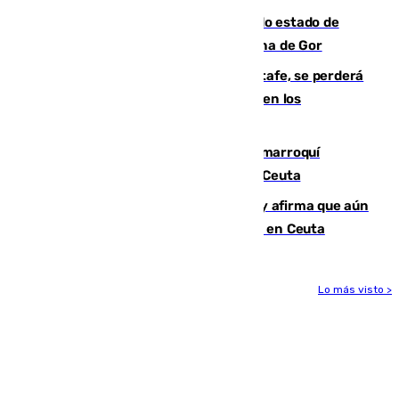
Encuentran un cadáver en avanzado estado de
descomposición en la localidad granadina de Gor
Christantus Uche, delantero del Getafe, se perderá
toda la temporada por varias fracturas en los
ligamentos de su rodilla derecha
Expulsado de España un ciudadano marroquí
condenado por allanar una vivienda en Ceuta
Vivas niega la versión del Gobierno y afirma que aún
quedan entre 8.000 y 11.000 migrantes en Ceuta
Lo más visto >
Más noticias
Ver más >