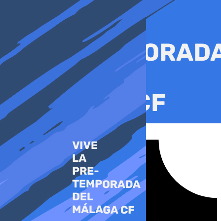
Ir
al
contenido
Tiktok