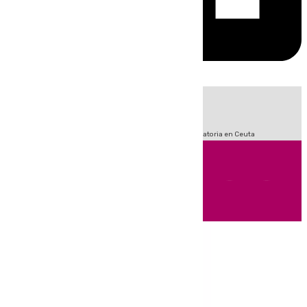
HOY
|
Sucesos
Fútbol
LaLiga
Primera División
Crisis Migratoria en Ceuta
Andalucía