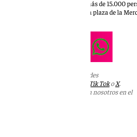
de la pasada donde acudieron más de 15.000 pe
empezará a las 11:30 horas en la plaza de la Merc
Constitución
Más noticias de
101TV
en las redes
sociales:
Instagram
,
Facebook
,
Tik Tok
o
X
.
Puedes ponerte en contacto con nosotros en el
correo
informativos@101tv.es
Tags:
Últimas noticias