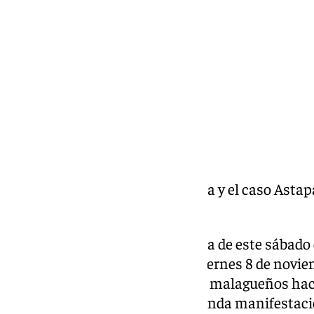
viernes, 8 noviembre 2024, 18:23
Compartir:
La manifestación por la vivienda y el caso Astap
viernes 8 de noviembre.
La manifestación por la vivienda de este sábado
de 101 Televisión Málaga este viernes 8 de noviemb
vivienda al que se enfrentan los malagueños hac
vuelvan a las calles en una segunda manifestació