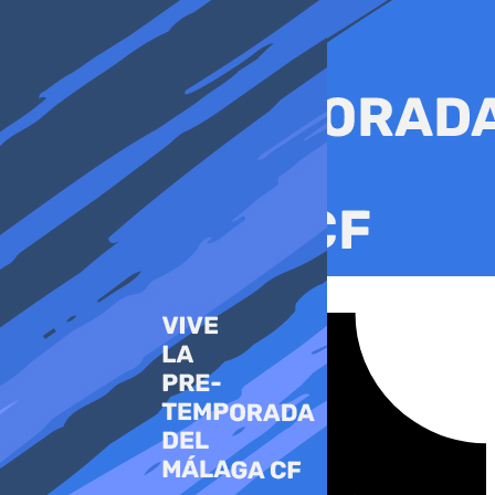
Ir
al
contenido
Tiktok