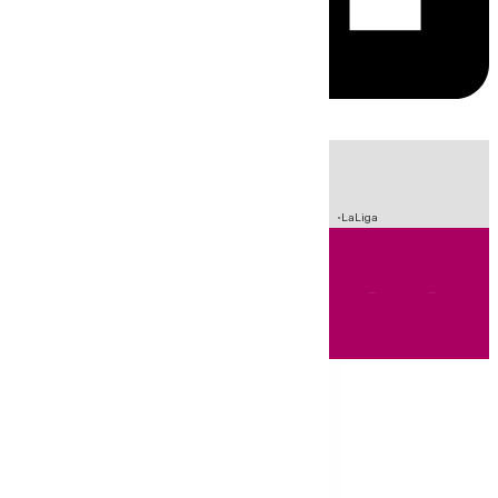
HOY
|
Sucesos
Incendios
Fútbol
Crisis Migratoria en Ceuta
LaLiga
Andalucía