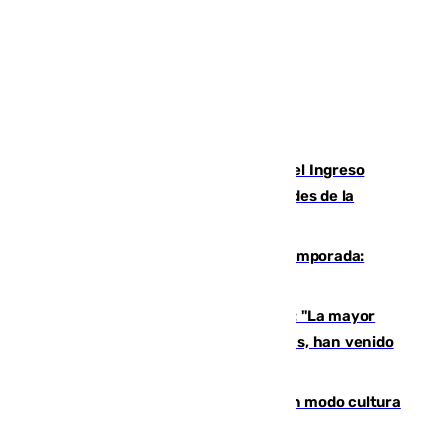
Cádiz aumenta un 15% en el cobro del Ingreso
Mínimo Vital junto a otras particularidades de la
provincia
La 'delicatessen' de Isco en la pretemporada:
pisadita y cañito ante el Bournemouth
Un testimonio del colapso en Ceuta: "La mayor
parte de los que han venido son víctimas, han venido
engañados"
Torrenueva Costa pone el verano en modo cultura
con actividades para todos los públicos