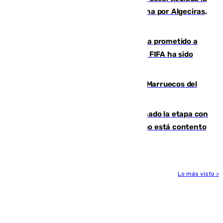
red que introdujo 21 toneladas de cocaína por Algeciras,
Málaga y Valencia
El Gobierno niega que Infantino haya prometido a
Marruecos la final del Mundial 2030: "La FIFA ha sido
tajante"
Podemos y Sumar piden expulsar a Marruecos del
Mundial de 2030 tras la crisis de Ceuta
El malagueño Brahim afronta ilusionado la etapa con
Mourinho y considera que "el madridismo está contento
con mi fútbol"
Lo más visto >
Más noticias