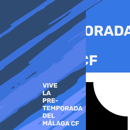
Ir
al
contenido
Tiktok