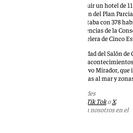
El plan, hasta ahora, era construir un hotel de 1
pese a que, según la modificación del Plan Parci
levantar hasta 150 metros. Contaba con 378 hab
suites— que «cumplen las exigencias de la Conse
Andalucía para la categoría hotelera de Cinco Es
Se ampliaría, además, la capacidad del Salón de 
“acoger grandes espectáculos y acontecimientos c
última planta se ubicaría el nuevo Mirador, que i
restauración y terrazas con vistas al mar y zona
Más noticias de
101TV
en las redes
sociales:
Instagram
,
Facebook
,
Tik Tok
o
X
.
Puedes ponerte en contacto con nosotros en el
correo
informativos@101tv.es