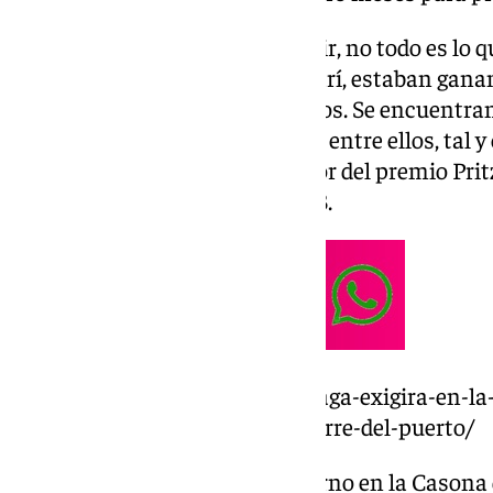
Sin embargo, como se suele decir, no todo es lo q
vinculados a la familia real catarí, estaban gana
está abierto a profundos cambios. Se encuentra
de arquitectura de mucho nivel, entre ellos, tal
el de David Chipperfield, ganador del premio Pr
Nobel de la arquitectura— 2023.
https://www.101tv.es/con-malaga-exigira-en-l
paralizacion-definitiva-de-la-torre-del-puerto/
La portavoz del equipo de gobierno en la Casona d