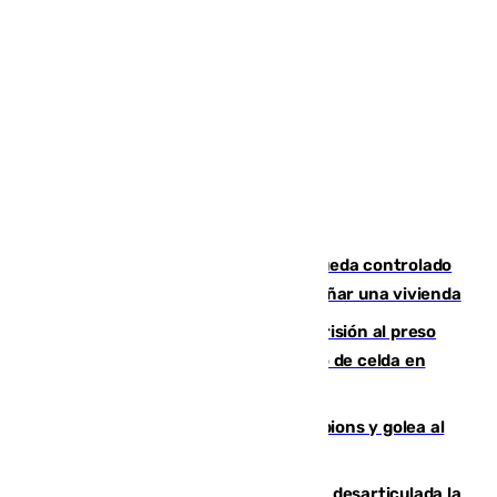
El incendio forestal de San Roque queda controlado
tras obligar a evacuar a 19 familias y dañar una vivienda
El Supremo ratifica los 17 años de prisión al preso
que mató estrangulado a su compañero de celda en
Morón
El Betis supera el examen de Champions y golea al
Arsenal en Dublín (1-3)
Golpe internacional al narcotráfico: desarticulada la