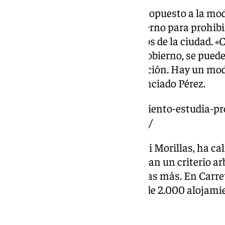
Los dos grupos políticos se han opuesto a la mo
llevado a cabo el equipo de gobierno para prohib
viviendas turísticas en 43 barrios de la ciudad.
que ha propuesto el equipo de gobierno, se pued
turísticas, lo cual es una aberración. Hay un mo
es el que quiere el PP», ha sentenciado Pérez.
https://www.101tv.es/ayuntamiento-estudia-pr
viviendas-turisticas-en-malaga/
La portavoz de Con Málaga, Toni Morillas, ha cal
PGOU de «pantomima». «Plantean un criterio arbi
hayan 12.700 viviendas turísticas más. En Carret
podrían poner en marcha más de 2.000 alojamie
afirmado.