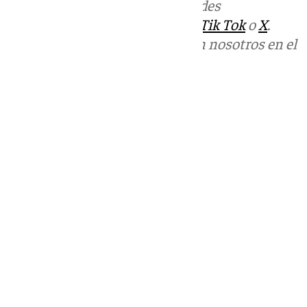
Más noticias de
101TV
en las redes
sociales:
Instagram
,
Facebook
,
Tik Tok
o
X
.
Puedes ponerte en contacto con nosotros en el
correo
informativos@101tv.es
Tags:
Últimas noticias