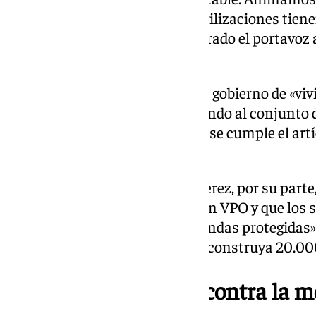
presionar en las calles. Las movilizaciones tien
tablero del Monopoly», ha declarado el portavoz
Sguiglia.
Sguiglia ha culpado al equipo de gobierno de «vi
de un problema que está golpeando al conjunto d
paran de crecer y esto exige que se cumple el art
añadido.
El portavoz socialista, Daniel Pérez, por su part
hacer un esfuerzo importante en VPO y que los s
puedan alcanzar el 50% de viviendas protegidas»,
emprenda un plan ambicioso y construya 20.00
PSOE y Con Málaga, contra la m