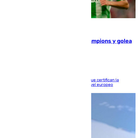
06.08.2026
El Betis supera el examen de Champions y golea
al Arsenal en Dublín (1-3)
Riquelme, Deossa y Fornals firman los tantos que certifican la
superioridad bética ante un rival de máximo nivel europeo