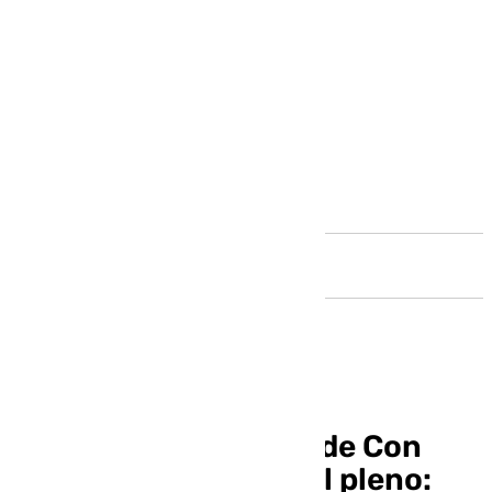
Andalucía
La vivienda, el ‘arma’ de Con
Málaga y PSOE para el pleno: