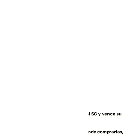
El Málaga es muy superior al Al-Arabi SC y vence su
primer encuentro de pretemporada
Gafas para el eclipse solar 2026: dónde comprarlas,