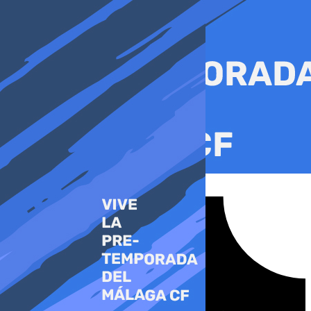
Ir
al
contenido
Tiktok