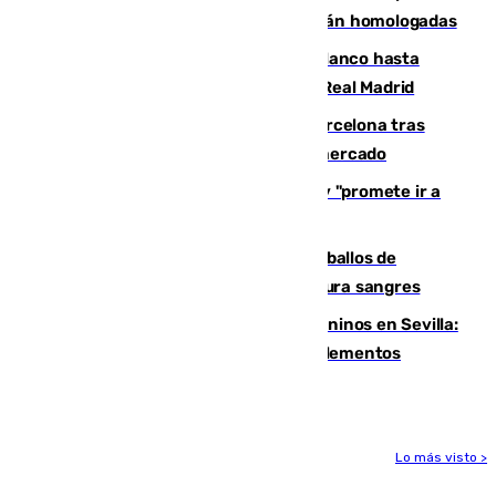
dónde conseguirlas y cómo saber si están homologadas
Vinícius Júnior seguirá vestido de blanco hasta
2032 tras cerrar su renovación con el Real Madrid
Rodrigo negocia su fichaje por el Barcelona tras
romper con el Madrid y revoluciona el mercado
El Rey traslada a Vivas su respaldo y "promete ir a
Ceuta" después de la crisis migratoria
El primer ciclo de las carreras de caballos de
Sanlúcar arranca este sábado con 27 pura sangres
Continúan los cierres de parques caninos en Sevilla:
se detectan alimentos que contienen elementos
peligrosos
Lo más visto >