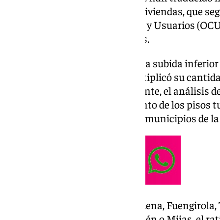
la proliferación de este tipo de viviendas, que se
Organización de Consumidores y Usuarios (OCU
16,7% en los últimos doce meses.
Bien es cierto que se trata de una subida inferio
campaña anterior, cuando multiplicó su cantida
la Junta de Andalucía. No obstante, el análisis 
revela que el índice de crecimiento de los pisos t
líneas generales en numerosos municipios de la 
En los municipios de Benalmádena, Fuengirola, T
Estepona, Marbella, Manilva, Ojén o Mijas, el rat