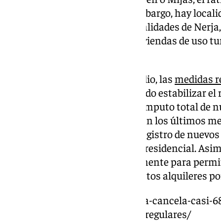
por hogar supera el 10%. Sin embargo, hay locali
del 30%, como ocurre en las localidades de Nerja
última, la oferta de plazas de viviendas de uso t
de habitantes.
Por otro lado, y según este estudio, las
medidas r
capital de Málaga
habrían logrado estabilizar el 
este tipo, razón por la cual el cómputo total de 
visto frenado en el año actual. En los últimos 
nuevas reglas para impedir el registro de nuevos 
ya se superase el 8% del parque residencial. As
emitió una sentencia recientemente para permi
propietarios puedan prohibir estos alquileres po
https://www.101tv.es/andalucia-cancela-casi-68
malaga-provincia-mas-pisos-irregulares/