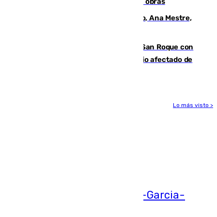
El Cádiz se afila ante un Granada en obras
La nueva presidenta del Parlamento, Ana Mestre,
hace parada institucional en Cádiz
Estabilizado el incendio forestal de San Roque con
19 familias aún desalojadas y un domicilio afectado de
gravedad
Lo más visto >
Más noticias
Ver más >