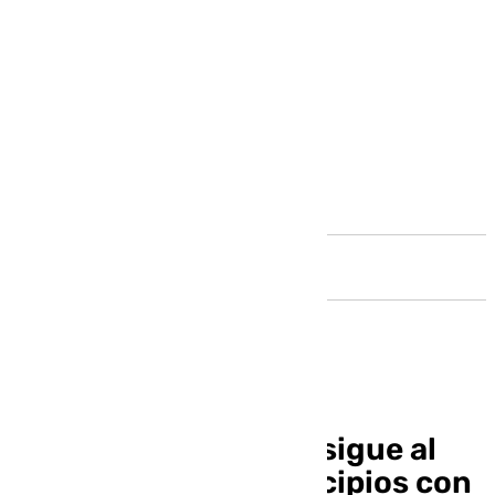
Andalucía
La vivienda turística sigue al
alza en Málaga: municipios con