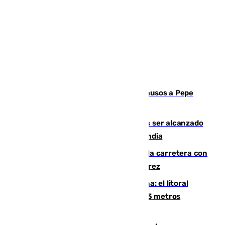
Granada despide con lágrimas y aplausos a Pepe
Habichuela
Un futbolista de 24 años muere tras ser alcanzado
por un rayo durante un partido en Tailandia
Muere un conductor tras salirse de la carretera con
su turismo en la A-480 a la altura de Jerez
Julio supera a junio en basura marina: el litoral
occidental malagueño recoge más de 33 metros
cúbicos de residuos