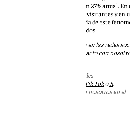
en viviendas alquiladas creció un 27% anual. En 
tendencia alcista en número de visitantes y en u
Es preciso acometer la incidencia de este fenóm
garantizando los derechos de todos.
Descubre más noticias de 101Tv en las redes soc
Tok
o
X
. Puedes ponerte en contacto con nosotro
informativos@101tv.es
Más noticias de
101TV
en las redes
sociales:
Instagram
,
Facebook
,
Tik Tok
o
X
.
Puedes ponerte en contacto con nosotros en el
correo
informativos@101tv.es
Tags:
Últimas noticias