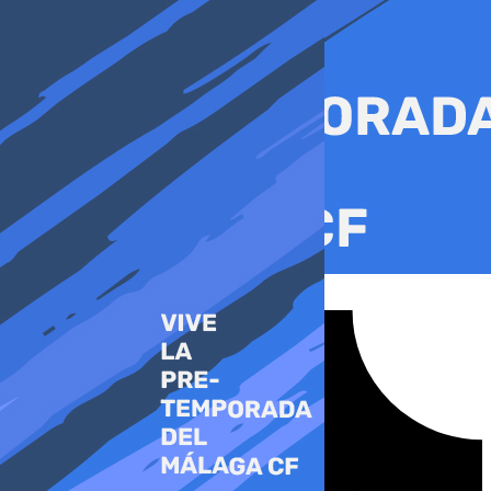
Ir
al
contenido
Tiktok