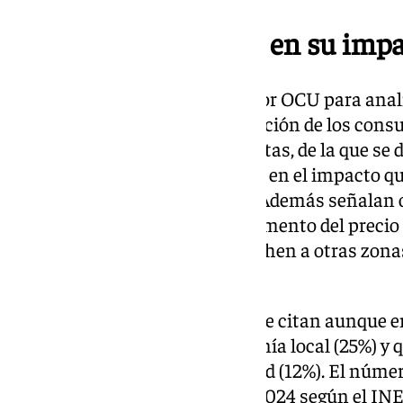
La gran mayoría cree en su impa
Además del estudio realizado por OCU para analiz
turística en Málaga, la organización de los con
encuesta en Andalucía sobre estas, de la que se 
población de la comunidad cree en el impacto que
precio del alquiler residencial. Además señalan 
alquiler turístico, como el incremento del precio 
los residentes para que se marchen a otras zonas
congestión.
Los efectos positivos también se citan aunque
ayudan a rentabilizar la economía local (25%) y
cultural, enriqueciendo la ciudad (12%). El núme
nuestro país creció un 10% en 2024 según el INE